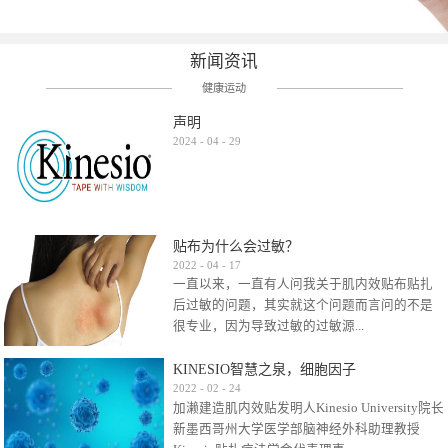
新闻资讯
健康运动
声明
2024
-
04
-
29
贴布为什么会过敏？
2022
-
04
-
17
一直以来，一直有人问我关于肌内效贴布贴扎
后过敏的问题，其实就这个问题而言问的不是
很专业，因为导致过敏的过敏源...
KINESIO智慧之泉，细胞因子
很多，比如试穿件衣服有时都会过敏，特定条
2022
-
02
-
24
加濑建造肌内效贴发明人Kinesio University院长
件下吃东西有时也会过敏，难道不吃不穿了？
新墨西哥州大学医学部脑神经外科助理教授
其他品牌的在此我们不予评价，就KINESIO肌内