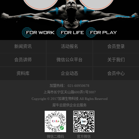
织的筋膜。它可以作用于关节或肌肉表面，释
的作用。 Kinesio肌内效贴不像药物那样在短时
的，是在研发生产过程中竭尽全力的降低致敏
放压力，刺激深层筋膜。“雪花”贴扎疗法是一
间内表现出症状，而是通过花费时间创造一个
性，减少贴布本身带来的致敏率。那到底是什
种可以改变肌肉、筋膜和间质液之间自然流动
对身体没有伤害（副作用等）的环境来减轻症
么原因引起的过敏瘙痒呢？我整理了以下内容
关系的方法。 间质液间质被称为人体的新器
状。 但是，由于营养、精神、运动的平衡被破
仅供大家参考，希望能给予大家帮助。首先我
官。研究人员认为，整个身体的网络是由坚韧
坏，各种细胞就会发生病态变化。 在一定的状
们分析解剖下过敏的原因，然后简说一下
且柔软的蛋白质结构所支撑的相互连接的充满
态下，细胞因子会自动捕捉异常，并在细胞之
KINESIO贴布贴扎后预防应对。我把导致过敏的
流体的空间构成的。如果作为脏器，这是人体
间传递适当的修复信息。可以收集各自所需的
原因，简单分为外因和内因。外因1，贴布贴布
新闻资讯
活动报名
会员登录
最大的脏器，约占体重的20%（相比之下，皮
物质，创造容易发挥自然治愈力的环境（细胞
本身的质量是导致过敏的重要原因之一。它包
肤构成约16%）。且研究人员认为体液在身体
因子级联；细胞因子的连锁反应）。 如果这种
括：1）面料的伸展率、回缩率、纤维的刺激
会员讲师
微信公众平台
关于我们
内流通，有助于细胞的再生和恢复。“1”“雪花”
细胞因子发生障碍，就会提供过多的物质，或
性。贴布内杂乱的纤维长时间贴在皮肤上，可
贴扎应用的目的: 这种贴扎技术是通过对关节
者甚至提供不需要的物质。 因此，身体所需的
能会给皮肤带来过度的刺激，从而引起过敏瘙
资料库
企业动态
会员中心
周围进行轻柔的刺激，改善受影响的关节和肌
自然愈合能力不仅不能发挥作用，反而会造成
痒。 &#...
肉的运动，对间质液进行适当的调整。 合并的
恶化的环境。Kinesio肌内效贴的作用，就是解
加盟热线： 021-60950678
效果是在增加刺激面积的同时，对关节提供更
决这些问题。 KinesioTaping ® （Kinesio贴扎
上海市长宁区天山路600弄1号3007
深级别的支持。 贴扎不仅促进淋巴流动，还起
疗法）的概念是空（空间），动（流动），冷
Copyright © 2017加濑生物科技.All Rights Reserved
到辅助修复损伤组织的作用。对组织的营养供
（抑制热的上升），为了实现这些，贴布的质
犀牛云提供企业云服务
应起到至关重要的间质液可到达包含筋膜，腱
量（种类），贴布的形状和贴扎方式被研发制
膜，韧带和关节周围皮下组织的关节囊。 流
作出来。 特别地，Kinesio Medical
体力学理论加濑博士-Kinesio肌内效贴布的发明
Tappling®（Kinesio医疗贴扎）通过从皮肤表面
人流体力学理论是以对日常生活产生反复影响
长时间给予适...
的纤细筋膜的性质为焦点。 筋膜容易受到外部
微信二维码
官方微信