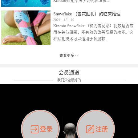
Kinesio贴扎疗法学会代表理事...
效贴布来说，40多年的研究开发制造肌内效贴
布及贴扎技术，期间过敏的案例当然也有。
Snowflake （雪花贴扎）的临床推理
比如我本人，几乎天天接触KINESIO肌内效，无
Kinesio Taping Association International
2021
-
12
-
10
论从皮肤适应性还是本人皮肤本身就不属于不
Kinesio Snowflake （称为雪花贴）比较适合应
（KTAI）名誉会长 身体具有免疫、疼痛、细胞
易过敏的那种，基本不会有过敏瘙痒的情况。
用在关节周围，能有效的改善筋膜的功能。这
破坏、发热、修复、增殖、再生等自然愈合能
但是，当身体不适、休息不好、持续紧张等特
种贴扎技术可以适用于各层软...
力。 多作为细胞因子存在于皮肤表皮、真皮、
殊因素的影响下，有时还是会出现瘙痒过敏的
毛细血管、筋膜中循环的间质液中。 可以认
情况。 最近一次，受新冠疫情封控影响，前
为，KINESIO TAPING ®(以下称为：KINESIO贴
前后后居家近30天左右，感觉日子都日夜颠倒
查看更多>>
组织:肌肉，肌腱，韧带（主要围绕有问题的关
扎疗法）的效果是通过创造一个环境，使每种
了。一天夜里饮酒过量，第2天起床胃不舒服、
节）。 snowflake“雪花”这个名字并不是指形
（约60种）细胞因子都能适当的发挥作用，可
左第12肋按压痛，膝关节髌韧带还撞了下，疼
状，而是指贴布本身很重量，以及贴布刺激的
以激发身体的自然愈合能力。 通常，药物会削
会员通道
痛影响走路。当天疼痛部贴了EDF和胃十字，膝
类型。贴布的应用充分利用了体内由间质液组
弱细胞因子的作用，单方面还会引起副作用的
关节贴了半月板贴布。第2天第12肋部的EDF和
我们只做最好的
成的自然流体力学的流体层。这种轻微的刺激
症状。 与此相比，Kinesio肌内效贴创造了细
胃十字贴布有点痒的迹象，我用手指腹适当的
对损伤细胞的修复和如何发挥作用提供了宝贵
胞因子最容易工作的环境，它可以在细胞因子
轻轻按压后不再去过度碰它，几个小时后，瘙
的见解。 作为锚点的“I”形中心条和半圆形扩展
变少的情况下增加细胞因子，在细胞因子变多
痒迹象消失了。但是第12肋按压还是有点疼
条的组合，不仅可以为受影响的组织增加空
的情况下减少细胞因子。 然而，细胞因子本身
痛，我就继续贴着。第3天第12肋部的疼痛基本
间，还可以在单片贴布上提供支持和深度刺
的控制仍有许多未知。 细胞因子是一种酵素，
消失，贴布也没有出现进一步瘙痒过敏。而膝
激。通过对间质液的适当控制，可以连接皮下
各种各样的酵素起着适当的作用，为细胞创造
关节的半月板贴布张力用的100%，但自始至终
筋膜，对关节进行非常轻柔的刺激，增加患部
了适合居住的环境。 在现代医学上，这种细胞
它都很坚强的贴着，没有出现过任何瘙痒的迹
登录
注册
的治疗区域。 snowflake“雪花”贴布不会妨碍皮
因子是一种酶的观点往往被否定，但在体内有
象。不同的条件下，同一个身体，不同的部位
肤上下左右运动，有效的辅助修复关节周围组
有毒细菌和无毒细菌，它们起着保持身体平衡
皮肤的敏感度也有不同。因此我们KINESIO要做