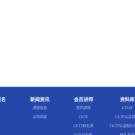
报名
新闻资讯
会员讲师
资料库
讲座信息
签约讲师
KTAM
公司动态
CKTP
CKTP认证
CKTT贴扎师
CKTT认证贴扎