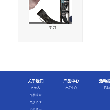
剪刀
关于我们
产品中心
活动
创始人
产品中心
活动
品牌简介
电话咨询