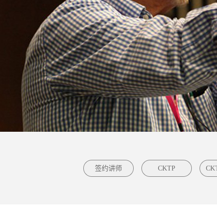
签约讲师
CKTP
CK