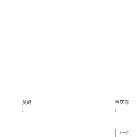
莫峰
覃庆欢
1
1
上一页
..