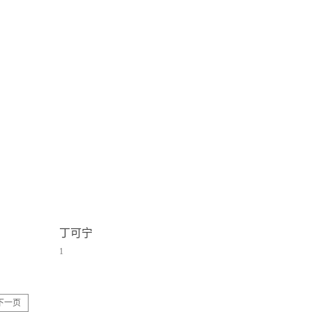
丁可宁
1
下一页