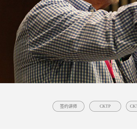
签约讲师
CKTP
CK