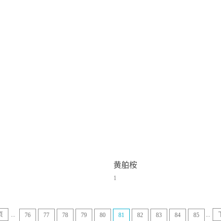
黄舶桉
1
页
...
...
76
77
78
79
80
81
82
83
84
85