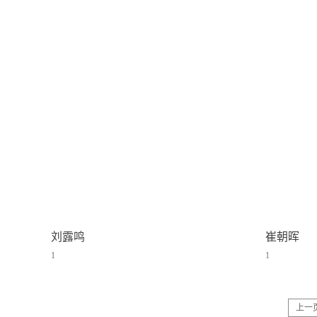
刘露鸣
崔朝晖
1
1
上一