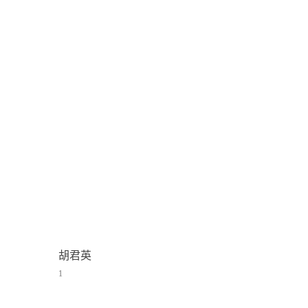
胡君英
1