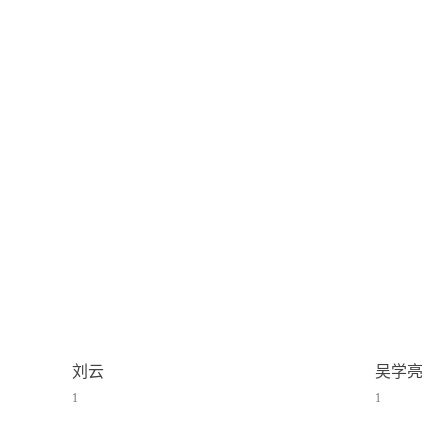
刘云
吴学亮
1
1