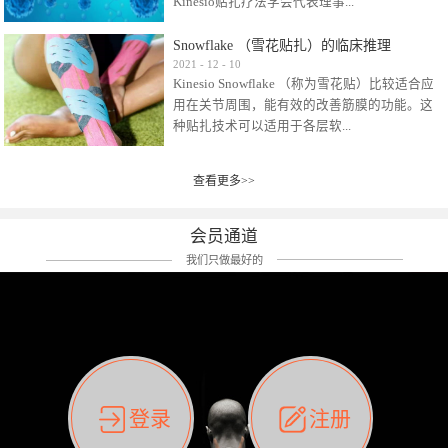
Kinesio贴扎疗法学会代表理事...
效贴布来说，40多年的研究开发制造肌内效贴
布及贴扎技术，期间过敏的案例当然也有。
Snowflake （雪花贴扎）的临床推理
比如我本人，几乎天天接触KINESIO肌内效，无
Kinesio Taping Association International
2021
-
12
-
10
论从皮肤适应性还是本人皮肤本身就不属于不
Kinesio Snowflake （称为雪花贴）比较适合应
（KTAI）名誉会长 身体具有免疫、疼痛、细胞
易过敏的那种，基本不会有过敏瘙痒的情况。
用在关节周围，能有效的改善筋膜的功能。这
破坏、发热、修复、增殖、再生等自然愈合能
但是，当身体不适、休息不好、持续紧张等特
种贴扎技术可以适用于各层软...
力。 多作为细胞因子存在于皮肤表皮、真皮、
殊因素的影响下，有时还是会出现瘙痒过敏的
毛细血管、筋膜中循环的间质液中。 可以认
情况。 最近一次，受新冠疫情封控影响，前
为，KINESIO TAPING ®(以下称为：KINESIO贴
前后后居家近30天左右，感觉日子都日夜颠倒
查看更多>>
组织:肌肉，肌腱，韧带（主要围绕有问题的关
扎疗法）的效果是通过创造一个环境，使每种
了。一天夜里饮酒过量，第2天起床胃不舒服、
节）。 snowflake“雪花”这个名字并不是指形
（约60种）细胞因子都能适当的发挥作用，可
左第12肋按压痛，膝关节髌韧带还撞了下，疼
状，而是指贴布本身很重量，以及贴布刺激的
以激发身体的自然愈合能力。 通常，药物会削
会员通道
痛影响走路。当天疼痛部贴了EDF和胃十字，膝
类型。贴布的应用充分利用了体内由间质液组
弱细胞因子的作用，单方面还会引起副作用的
关节贴了半月板贴布。第2天第12肋部的EDF和
我们只做最好的
成的自然流体力学的流体层。这种轻微的刺激
症状。 与此相比，Kinesio肌内效贴创造了细
胃十字贴布有点痒的迹象，我用手指腹适当的
对损伤细胞的修复和如何发挥作用提供了宝贵
胞因子最容易工作的环境，它可以在细胞因子
轻轻按压后不再去过度碰它，几个小时后，瘙
的见解。 作为锚点的“I”形中心条和半圆形扩展
变少的情况下增加细胞因子，在细胞因子变多
痒迹象消失了。但是第12肋按压还是有点疼
条的组合，不仅可以为受影响的组织增加空
的情况下减少细胞因子。 然而，细胞因子本身
痛，我就继续贴着。第3天第12肋部的疼痛基本
间，还可以在单片贴布上提供支持和深度刺
的控制仍有许多未知。 细胞因子是一种酵素，
消失，贴布也没有出现进一步瘙痒过敏。而膝
激。通过对间质液的适当控制，可以连接皮下
各种各样的酵素起着适当的作用，为细胞创造
关节的半月板贴布张力用的100%，但自始至终
筋膜，对关节进行非常轻柔的刺激，增加患部
了适合居住的环境。 在现代医学上，这种细胞
它都很坚强的贴着，没有出现过任何瘙痒的迹
登录
注册
的治疗区域。 snowflake“雪花”贴布不会妨碍皮
因子是一种酶的观点往往被否定，但在体内有
象。不同的条件下，同一个身体，不同的部位
肤上下左右运动，有效的辅助修复关节周围组
有毒细菌和无毒细菌，它们起着保持身体平衡
皮肤的敏感度也有不同。因此我们KINESIO要做