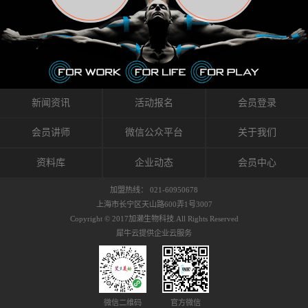
织的筋膜。它可以作用于关节或肌肉表面，释
的作用。 Kinesio肌内效贴不像药物那样在短时
的，是在研发生产过程中竭尽全力的降低致敏
放压力，刺激深层筋膜。“雪花”贴扎疗法是一
间内表现出症状，而是通过花费时间创造一个
性，减少贴布本身带来的致敏率。那到底是什
种可以改变肌肉、筋膜和间质液之间自然流动
对身体没有伤害（副作用等）的环境来减轻症
么原因引起的过敏瘙痒呢？我整理了以下内容
关系的方法。 间质液间质被称为人体的新器
状。 但是，由于营养、精神、运动的平衡被破
仅供大家参考，希望能给予大家帮助。首先我
官。研究人员认为，整个身体的网络是由坚韧
坏，各种细胞就会发生病态变化。 在一定的状
们分析解剖下过敏的原因，然后简说一下
且柔软的蛋白质结构所支撑的相互连接的充满
态下，细胞因子会自动捕捉异常，并在细胞之
KINESIO贴布贴扎后预防应对。我把导致过敏的
流体的空间构成的。如果作为脏器，这是人体
间传递适当的修复信息。可以收集各自所需的
原因，简单分为外因和内因。外因1，贴布贴布
新闻资讯
活动报名
会员登录
最大的脏器，约占体重的20%（相比之下，皮
物质，创造容易发挥自然治愈力的环境（细胞
本身的质量是导致过敏的重要原因之一。它包
肤构成约16%）。且研究人员认为体液在身体
因子级联；细胞因子的连锁反应）。 如果这种
括：1）面料的伸展率、回缩率、纤维的刺激
会员讲师
微信公众平台
关于我们
内流通，有助于细胞的再生和恢复。“1”“雪花”
细胞因子发生障碍，就会提供过多的物质，或
性。贴布内杂乱的纤维长时间贴在皮肤上，可
贴扎应用的目的: 这种贴扎技术是通过对关节
者甚至提供不需要的物质。 因此，身体所需的
能会给皮肤带来过度的刺激，从而引起过敏瘙
资料库
企业动态
会员中心
周围进行轻柔的刺激，改善受影响的关节和肌
自然愈合能力不仅不能发挥作用，反而会造成
痒。 &#...
肉的运动，对间质液进行适当的调整。 合并的
恶化的环境。Kinesio肌内效贴的作用，就是解
加盟热线： 021-60950678
效果是在增加刺激面积的同时，对关节提供更
决这些问题。 KinesioTaping ® （Kinesio贴扎
上海市长宁区天山路600弄1号3007
深级别的支持。 贴扎不仅促进淋巴流动，还起
疗法）的概念是空（空间），动（流动），冷
Copyright © 2017加濑生物科技.All Rights Reserved
到辅助修复损伤组织的作用。对组织的营养供
（抑制热的上升），为了实现这些，贴布的质
犀牛云提供企业云服务
应起到至关重要的间质液可到达包含筋膜，腱
量（种类），贴布的形状和贴扎方式被研发制
膜，韧带和关节周围皮下组织的关节囊。 流
作出来。 特别地，Kinesio Medical
体力学理论加濑博士-Kinesio肌内效贴布的发明
Tappling®（Kinesio医疗贴扎）通过从皮肤表面
人流体力学理论是以对日常生活产生反复影响
长时间给予适...
的纤细筋膜的性质为焦点。 筋膜容易受到外部
微信二维码
官方微信