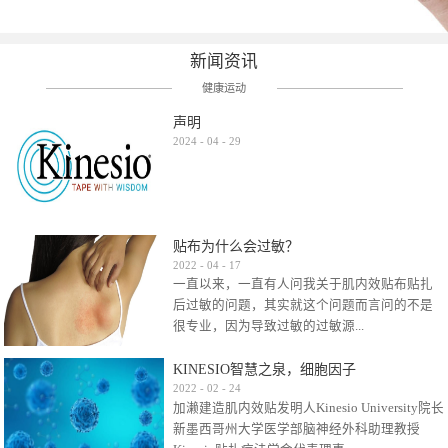
新闻资讯
健康运动
声明
2024
-
04
-
29
贴布为什么会过敏？
2022
-
04
-
17
一直以来，一直有人问我关于肌内效贴布贴扎
后过敏的问题，其实就这个问题而言问的不是
很专业，因为导致过敏的过敏源...
KINESIO智慧之泉，细胞因子
很多，比如试穿件衣服有时都会过敏，特定条
2022
-
02
-
24
加濑建造肌内效贴发明人Kinesio University院长
件下吃东西有时也会过敏，难道不吃不穿了？
新墨西哥州大学医学部脑神经外科助理教授
其他品牌的在此我们不予评价，就KINESIO肌内