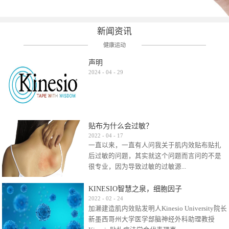
新闻资讯
健康运动
声明
2024
-
04
-
29
贴布为什么会过敏？
2022
-
04
-
17
一直以来，一直有人问我关于肌内效贴布贴扎
后过敏的问题，其实就这个问题而言问的不是
很专业，因为导致过敏的过敏源...
KINESIO智慧之泉，细胞因子
很多，比如试穿件衣服有时都会过敏，特定条
2022
-
02
-
24
加濑建造肌内效贴发明人Kinesio University院长
件下吃东西有时也会过敏，难道不吃不穿了？
新墨西哥州大学医学部脑神经外科助理教授
其他品牌的在此我们不予评价，就KINESIO肌内