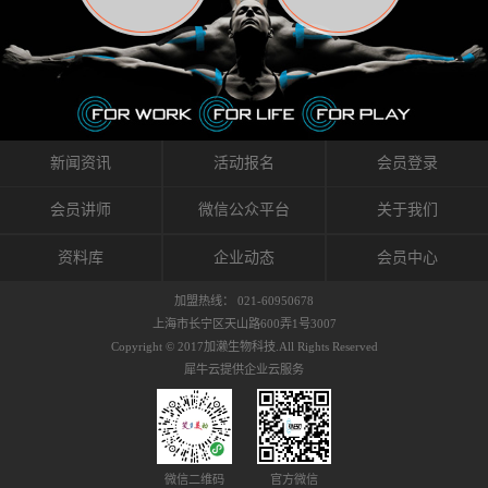
织的筋膜。它可以作用于关节或肌肉表面，释
的作用。 Kinesio肌内效贴不像药物那样在短时
的，是在研发生产过程中竭尽全力的降低致敏
放压力，刺激深层筋膜。“雪花”贴扎疗法是一
间内表现出症状，而是通过花费时间创造一个
性，减少贴布本身带来的致敏率。那到底是什
种可以改变肌肉、筋膜和间质液之间自然流动
对身体没有伤害（副作用等）的环境来减轻症
么原因引起的过敏瘙痒呢？我整理了以下内容
关系的方法。 间质液间质被称为人体的新器
状。 但是，由于营养、精神、运动的平衡被破
仅供大家参考，希望能给予大家帮助。首先我
官。研究人员认为，整个身体的网络是由坚韧
坏，各种细胞就会发生病态变化。 在一定的状
们分析解剖下过敏的原因，然后简说一下
且柔软的蛋白质结构所支撑的相互连接的充满
态下，细胞因子会自动捕捉异常，并在细胞之
KINESIO贴布贴扎后预防应对。我把导致过敏的
流体的空间构成的。如果作为脏器，这是人体
间传递适当的修复信息。可以收集各自所需的
原因，简单分为外因和内因。外因1，贴布贴布
新闻资讯
活动报名
会员登录
最大的脏器，约占体重的20%（相比之下，皮
物质，创造容易发挥自然治愈力的环境（细胞
本身的质量是导致过敏的重要原因之一。它包
肤构成约16%）。且研究人员认为体液在身体
因子级联；细胞因子的连锁反应）。 如果这种
括：1）面料的伸展率、回缩率、纤维的刺激
会员讲师
微信公众平台
关于我们
内流通，有助于细胞的再生和恢复。“1”“雪花”
细胞因子发生障碍，就会提供过多的物质，或
性。贴布内杂乱的纤维长时间贴在皮肤上，可
贴扎应用的目的: 这种贴扎技术是通过对关节
者甚至提供不需要的物质。 因此，身体所需的
能会给皮肤带来过度的刺激，从而引起过敏瘙
资料库
企业动态
会员中心
周围进行轻柔的刺激，改善受影响的关节和肌
自然愈合能力不仅不能发挥作用，反而会造成
痒。 &#...
肉的运动，对间质液进行适当的调整。 合并的
恶化的环境。Kinesio肌内效贴的作用，就是解
加盟热线： 021-60950678
效果是在增加刺激面积的同时，对关节提供更
决这些问题。 KinesioTaping ® （Kinesio贴扎
上海市长宁区天山路600弄1号3007
深级别的支持。 贴扎不仅促进淋巴流动，还起
疗法）的概念是空（空间），动（流动），冷
Copyright © 2017加濑生物科技.All Rights Reserved
到辅助修复损伤组织的作用。对组织的营养供
（抑制热的上升），为了实现这些，贴布的质
犀牛云提供企业云服务
应起到至关重要的间质液可到达包含筋膜，腱
量（种类），贴布的形状和贴扎方式被研发制
膜，韧带和关节周围皮下组织的关节囊。 流
作出来。 特别地，Kinesio Medical
体力学理论加濑博士-Kinesio肌内效贴布的发明
Tappling®（Kinesio医疗贴扎）通过从皮肤表面
人流体力学理论是以对日常生活产生反复影响
长时间给予适...
的纤细筋膜的性质为焦点。 筋膜容易受到外部
微信二维码
官方微信