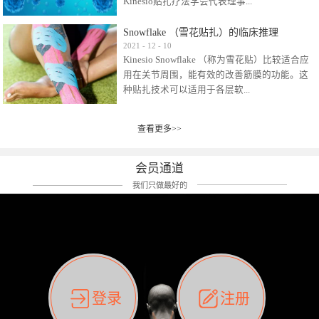
Kinesio贴扎疗法学会代表理事...
效贴布来说，40多年的研究开发制造肌内效贴
布及贴扎技术，期间过敏的案例当然也有。
Snowflake （雪花贴扎）的临床推理
比如我本人，几乎天天接触KINESIO肌内效，无
Kinesio Taping Association International
2021
-
12
-
10
论从皮肤适应性还是本人皮肤本身就不属于不
Kinesio Snowflake （称为雪花贴）比较适合应
（KTAI）名誉会长 身体具有免疫、疼痛、细胞
易过敏的那种，基本不会有过敏瘙痒的情况。
用在关节周围，能有效的改善筋膜的功能。这
破坏、发热、修复、增殖、再生等自然愈合能
但是，当身体不适、休息不好、持续紧张等特
种贴扎技术可以适用于各层软...
力。 多作为细胞因子存在于皮肤表皮、真皮、
殊因素的影响下，有时还是会出现瘙痒过敏的
毛细血管、筋膜中循环的间质液中。 可以认
情况。 最近一次，受新冠疫情封控影响，前
为，KINESIO TAPING ®(以下称为：KINESIO贴
前后后居家近30天左右，感觉日子都日夜颠倒
查看更多>>
组织:肌肉，肌腱，韧带（主要围绕有问题的关
扎疗法）的效果是通过创造一个环境，使每种
了。一天夜里饮酒过量，第2天起床胃不舒服、
节）。 snowflake“雪花”这个名字并不是指形
（约60种）细胞因子都能适当的发挥作用，可
左第12肋按压痛，膝关节髌韧带还撞了下，疼
状，而是指贴布本身很重量，以及贴布刺激的
以激发身体的自然愈合能力。 通常，药物会削
会员通道
痛影响走路。当天疼痛部贴了EDF和胃十字，膝
类型。贴布的应用充分利用了体内由间质液组
弱细胞因子的作用，单方面还会引起副作用的
关节贴了半月板贴布。第2天第12肋部的EDF和
我们只做最好的
成的自然流体力学的流体层。这种轻微的刺激
症状。 与此相比，Kinesio肌内效贴创造了细
胃十字贴布有点痒的迹象，我用手指腹适当的
对损伤细胞的修复和如何发挥作用提供了宝贵
胞因子最容易工作的环境，它可以在细胞因子
轻轻按压后不再去过度碰它，几个小时后，瘙
的见解。 作为锚点的“I”形中心条和半圆形扩展
变少的情况下增加细胞因子，在细胞因子变多
痒迹象消失了。但是第12肋按压还是有点疼
条的组合，不仅可以为受影响的组织增加空
的情况下减少细胞因子。 然而，细胞因子本身
痛，我就继续贴着。第3天第12肋部的疼痛基本
间，还可以在单片贴布上提供支持和深度刺
的控制仍有许多未知。 细胞因子是一种酵素，
消失，贴布也没有出现进一步瘙痒过敏。而膝
激。通过对间质液的适当控制，可以连接皮下
各种各样的酵素起着适当的作用，为细胞创造
关节的半月板贴布张力用的100%，但自始至终
筋膜，对关节进行非常轻柔的刺激，增加患部
了适合居住的环境。 在现代医学上，这种细胞
它都很坚强的贴着，没有出现过任何瘙痒的迹
登录
注册
的治疗区域。 snowflake“雪花”贴布不会妨碍皮
因子是一种酶的观点往往被否定，但在体内有
象。不同的条件下，同一个身体，不同的部位
肤上下左右运动，有效的辅助修复关节周围组
有毒细菌和无毒细菌，它们起着保持身体平衡
皮肤的敏感度也有不同。因此我们KINESIO要做