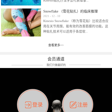
Kinesio贴扎疗法学会代表理事...
效贴布来说，40多年的研究开发制造肌内效贴
布及贴扎技术，期间过敏的案例当然也有。
Snowflake （雪花贴扎）的临床推理
比如我本人，几乎天天接触KINESIO肌内效，无
Kinesio Taping Association International
2021
-
12
-
10
论从皮肤适应性还是本人皮肤本身就不属于不
Kinesio Snowflake （称为雪花贴）比较适合应
（KTAI）名誉会长 身体具有免疫、疼痛、细胞
易过敏的那种，基本不会有过敏瘙痒的情况。
用在关节周围，能有效的改善筋膜的功能。这
破坏、发热、修复、增殖、再生等自然愈合能
但是，当身体不适、休息不好、持续紧张等特
种贴扎技术可以适用于各层软...
力。 多作为细胞因子存在于皮肤表皮、真皮、
殊因素的影响下，有时还是会出现瘙痒过敏的
毛细血管、筋膜中循环的间质液中。 可以认
情况。 最近一次，受新冠疫情封控影响，前
为，KINESIO TAPING ®(以下称为：KINESIO贴
前后后居家近30天左右，感觉日子都日夜颠倒
查看更多>>
组织:肌肉，肌腱，韧带（主要围绕有问题的关
扎疗法）的效果是通过创造一个环境，使每种
了。一天夜里饮酒过量，第2天起床胃不舒服、
节）。 snowflake“雪花”这个名字并不是指形
（约60种）细胞因子都能适当的发挥作用，可
左第12肋按压痛，膝关节髌韧带还撞了下，疼
状，而是指贴布本身很重量，以及贴布刺激的
以激发身体的自然愈合能力。 通常，药物会削
会员通道
痛影响走路。当天疼痛部贴了EDF和胃十字，膝
类型。贴布的应用充分利用了体内由间质液组
弱细胞因子的作用，单方面还会引起副作用的
关节贴了半月板贴布。第2天第12肋部的EDF和
我们只做最好的
成的自然流体力学的流体层。这种轻微的刺激
症状。 与此相比，Kinesio肌内效贴创造了细
胃十字贴布有点痒的迹象，我用手指腹适当的
对损伤细胞的修复和如何发挥作用提供了宝贵
胞因子最容易工作的环境，它可以在细胞因子
轻轻按压后不再去过度碰它，几个小时后，瘙
的见解。 作为锚点的“I”形中心条和半圆形扩展
变少的情况下增加细胞因子，在细胞因子变多
痒迹象消失了。但是第12肋按压还是有点疼
条的组合，不仅可以为受影响的组织增加空
的情况下减少细胞因子。 然而，细胞因子本身
痛，我就继续贴着。第3天第12肋部的疼痛基本
间，还可以在单片贴布上提供支持和深度刺
的控制仍有许多未知。 细胞因子是一种酵素，
消失，贴布也没有出现进一步瘙痒过敏。而膝
激。通过对间质液的适当控制，可以连接皮下
各种各样的酵素起着适当的作用，为细胞创造
关节的半月板贴布张力用的100%，但自始至终
筋膜，对关节进行非常轻柔的刺激，增加患部
了适合居住的环境。 在现代医学上，这种细胞
它都很坚强的贴着，没有出现过任何瘙痒的迹
登录
注册
的治疗区域。 snowflake“雪花”贴布不会妨碍皮
因子是一种酶的观点往往被否定，但在体内有
象。不同的条件下，同一个身体，不同的部位
肤上下左右运动，有效的辅助修复关节周围组
有毒细菌和无毒细菌，它们起着保持身体平衡
皮肤的敏感度也有不同。因此我们KINESIO要做