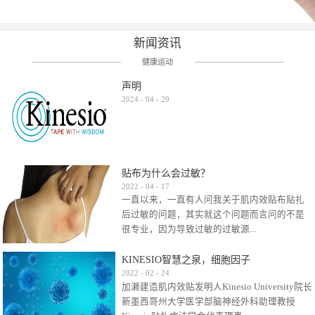
新闻资讯
健康运动
声明
2024
-
04
-
29
贴布为什么会过敏？
2022
-
04
-
17
一直以来，一直有人问我关于肌内效贴布贴扎
后过敏的问题，其实就这个问题而言问的不是
很专业，因为导致过敏的过敏源...
KINESIO智慧之泉，细胞因子
很多，比如试穿件衣服有时都会过敏，特定条
2022
-
02
-
24
加濑建造肌内效贴发明人Kinesio University院长
件下吃东西有时也会过敏，难道不吃不穿了？
新墨西哥州大学医学部脑神经外科助理教授
其他品牌的在此我们不予评价，就KINESIO肌内