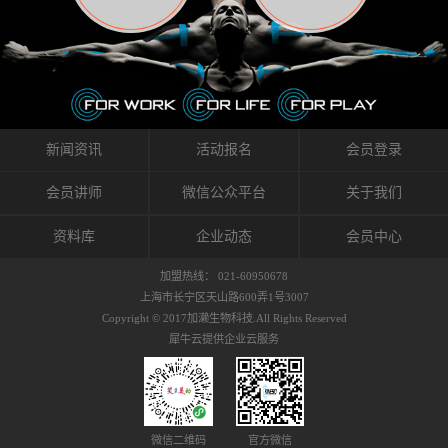
织的筋膜。它可以作用于关节或肌肉表面，释
的作用。 Kinesio肌内效贴不像药物那样在短时
的，是在研发生产过程中竭尽全力的降低致敏
放压力，刺激深层筋膜。“雪花”贴扎疗法是一
间内表现出症状，而是通过花费时间创造一个
性，减少贴布本身带来的致敏率。那到底是什
种可以改变肌肉、筋膜和间质液之间自然流动
对身体没有伤害（副作用等）的环境来减轻症
么原因引起的过敏瘙痒呢？我整理了以下内容
关系的方法。 间质液间质被称为人体的新器
状。 但是，由于营养、精神、运动的平衡被破
仅供大家参考，希望能给予大家帮助。首先我
官。研究人员认为，整个身体的网络是由坚韧
坏，各种细胞就会发生病态变化。 在一定的状
们分析解剖下过敏的原因，然后简说一下
且柔软的蛋白质结构所支撑的相互连接的充满
态下，细胞因子会自动捕捉异常，并在细胞之
KINESIO贴布贴扎后预防应对。我把导致过敏的
流体的空间构成的。如果作为脏器，这是人体
间传递适当的修复信息。可以收集各自所需的
原因，简单分为外因和内因。外因1，贴布贴布
新闻资讯
活动报名
会员登录
最大的脏器，约占体重的20%（相比之下，皮
物质，创造容易发挥自然治愈力的环境（细胞
本身的质量是导致过敏的重要原因之一。它包
肤构成约16%）。且研究人员认为体液在身体
因子级联；细胞因子的连锁反应）。 如果这种
括：1）面料的伸展率、回缩率、纤维的刺激
会员讲师
微信公众平台
关于我们
内流通，有助于细胞的再生和恢复。“1”“雪花”
细胞因子发生障碍，就会提供过多的物质，或
性。贴布内杂乱的纤维长时间贴在皮肤上，可
贴扎应用的目的: 这种贴扎技术是通过对关节
者甚至提供不需要的物质。 因此，身体所需的
能会给皮肤带来过度的刺激，从而引起过敏瘙
资料库
企业动态
会员中心
周围进行轻柔的刺激，改善受影响的关节和肌
自然愈合能力不仅不能发挥作用，反而会造成
痒。 &#...
肉的运动，对间质液进行适当的调整。 合并的
恶化的环境。Kinesio肌内效贴的作用，就是解
加盟热线： 021-60950678
效果是在增加刺激面积的同时，对关节提供更
决这些问题。 KinesioTaping ® （Kinesio贴扎
上海市长宁区天山路600弄1号3007
深级别的支持。 贴扎不仅促进淋巴流动，还起
疗法）的概念是空（空间），动（流动），冷
Copyright © 2017加濑生物科技.All Rights Reserved
到辅助修复损伤组织的作用。对组织的营养供
（抑制热的上升），为了实现这些，贴布的质
犀牛云提供企业云服务
应起到至关重要的间质液可到达包含筋膜，腱
量（种类），贴布的形状和贴扎方式被研发制
膜，韧带和关节周围皮下组织的关节囊。 流
作出来。 特别地，Kinesio Medical
体力学理论加濑博士-Kinesio肌内效贴布的发明
Tappling®（Kinesio医疗贴扎）通过从皮肤表面
人流体力学理论是以对日常生活产生反复影响
长时间给予适...
的纤细筋膜的性质为焦点。 筋膜容易受到外部
微信二维码
官方微信