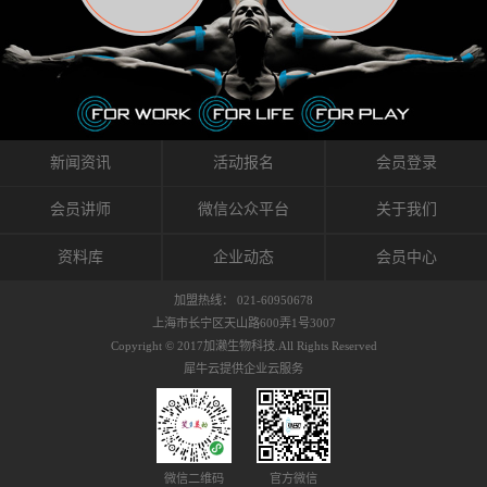
织的筋膜。它可以作用于关节或肌肉表面，释
的作用。 Kinesio肌内效贴不像药物那样在短时
的，是在研发生产过程中竭尽全力的降低致敏
放压力，刺激深层筋膜。“雪花”贴扎疗法是一
间内表现出症状，而是通过花费时间创造一个
性，减少贴布本身带来的致敏率。那到底是什
种可以改变肌肉、筋膜和间质液之间自然流动
对身体没有伤害（副作用等）的环境来减轻症
么原因引起的过敏瘙痒呢？我整理了以下内容
关系的方法。 间质液间质被称为人体的新器
状。 但是，由于营养、精神、运动的平衡被破
仅供大家参考，希望能给予大家帮助。首先我
官。研究人员认为，整个身体的网络是由坚韧
坏，各种细胞就会发生病态变化。 在一定的状
们分析解剖下过敏的原因，然后简说一下
且柔软的蛋白质结构所支撑的相互连接的充满
态下，细胞因子会自动捕捉异常，并在细胞之
KINESIO贴布贴扎后预防应对。我把导致过敏的
流体的空间构成的。如果作为脏器，这是人体
间传递适当的修复信息。可以收集各自所需的
原因，简单分为外因和内因。外因1，贴布贴布
新闻资讯
活动报名
会员登录
最大的脏器，约占体重的20%（相比之下，皮
物质，创造容易发挥自然治愈力的环境（细胞
本身的质量是导致过敏的重要原因之一。它包
肤构成约16%）。且研究人员认为体液在身体
因子级联；细胞因子的连锁反应）。 如果这种
括：1）面料的伸展率、回缩率、纤维的刺激
会员讲师
微信公众平台
关于我们
内流通，有助于细胞的再生和恢复。“1”“雪花”
细胞因子发生障碍，就会提供过多的物质，或
性。贴布内杂乱的纤维长时间贴在皮肤上，可
贴扎应用的目的: 这种贴扎技术是通过对关节
者甚至提供不需要的物质。 因此，身体所需的
能会给皮肤带来过度的刺激，从而引起过敏瘙
资料库
企业动态
会员中心
周围进行轻柔的刺激，改善受影响的关节和肌
自然愈合能力不仅不能发挥作用，反而会造成
痒。 &#...
肉的运动，对间质液进行适当的调整。 合并的
恶化的环境。Kinesio肌内效贴的作用，就是解
加盟热线： 021-60950678
效果是在增加刺激面积的同时，对关节提供更
决这些问题。 KinesioTaping ® （Kinesio贴扎
上海市长宁区天山路600弄1号3007
深级别的支持。 贴扎不仅促进淋巴流动，还起
疗法）的概念是空（空间），动（流动），冷
Copyright © 2017加濑生物科技.All Rights Reserved
到辅助修复损伤组织的作用。对组织的营养供
（抑制热的上升），为了实现这些，贴布的质
犀牛云提供企业云服务
应起到至关重要的间质液可到达包含筋膜，腱
量（种类），贴布的形状和贴扎方式被研发制
膜，韧带和关节周围皮下组织的关节囊。 流
作出来。 特别地，Kinesio Medical
体力学理论加濑博士-Kinesio肌内效贴布的发明
Tappling®（Kinesio医疗贴扎）通过从皮肤表面
人流体力学理论是以对日常生活产生反复影响
长时间给予适...
的纤细筋膜的性质为焦点。 筋膜容易受到外部
微信二维码
官方微信