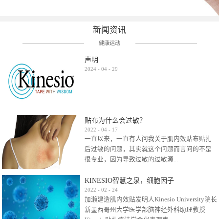
新闻资讯
健康运动
声明
2024
-
04
-
29
贴布为什么会过敏？
2022
-
04
-
17
一直以来，一直有人问我关于肌内效贴布贴扎
后过敏的问题，其实就这个问题而言问的不是
很专业，因为导致过敏的过敏源...
KINESIO智慧之泉，细胞因子
很多，比如试穿件衣服有时都会过敏，特定条
2022
-
02
-
24
加濑建造肌内效贴发明人Kinesio University院长
件下吃东西有时也会过敏，难道不吃不穿了？
新墨西哥州大学医学部脑神经外科助理教授
其他品牌的在此我们不予评价，就KINESIO肌内