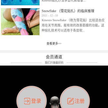
Kinesio贴扎疗法学会代表理事...
效贴布来说，40多年的研究开发制造肌内效贴
布及贴扎技术，期间过敏的案例当然也有。
Snowflake （雪花贴扎）的临床推理
比如我本人，几乎天天接触KINESIO肌内效，无
Kinesio Taping Association International
2021
-
12
-
10
论从皮肤适应性还是本人皮肤本身就不属于不
Kinesio Snowflake （称为雪花贴）比较适合应
（KTAI）名誉会长 身体具有免疫、疼痛、细胞
易过敏的那种，基本不会有过敏瘙痒的情况。
用在关节周围，能有效的改善筋膜的功能。这
破坏、发热、修复、增殖、再生等自然愈合能
但是，当身体不适、休息不好、持续紧张等特
种贴扎技术可以适用于各层软...
力。 多作为细胞因子存在于皮肤表皮、真皮、
殊因素的影响下，有时还是会出现瘙痒过敏的
毛细血管、筋膜中循环的间质液中。 可以认
情况。 最近一次，受新冠疫情封控影响，前
为，KINESIO TAPING ®(以下称为：KINESIO贴
前后后居家近30天左右，感觉日子都日夜颠倒
查看更多>>
组织:肌肉，肌腱，韧带（主要围绕有问题的关
扎疗法）的效果是通过创造一个环境，使每种
了。一天夜里饮酒过量，第2天起床胃不舒服、
节）。 snowflake“雪花”这个名字并不是指形
（约60种）细胞因子都能适当的发挥作用，可
左第12肋按压痛，膝关节髌韧带还撞了下，疼
状，而是指贴布本身很重量，以及贴布刺激的
以激发身体的自然愈合能力。 通常，药物会削
会员通道
痛影响走路。当天疼痛部贴了EDF和胃十字，膝
类型。贴布的应用充分利用了体内由间质液组
弱细胞因子的作用，单方面还会引起副作用的
关节贴了半月板贴布。第2天第12肋部的EDF和
我们只做最好的
成的自然流体力学的流体层。这种轻微的刺激
症状。 与此相比，Kinesio肌内效贴创造了细
胃十字贴布有点痒的迹象，我用手指腹适当的
对损伤细胞的修复和如何发挥作用提供了宝贵
胞因子最容易工作的环境，它可以在细胞因子
轻轻按压后不再去过度碰它，几个小时后，瘙
的见解。 作为锚点的“I”形中心条和半圆形扩展
变少的情况下增加细胞因子，在细胞因子变多
痒迹象消失了。但是第12肋按压还是有点疼
条的组合，不仅可以为受影响的组织增加空
的情况下减少细胞因子。 然而，细胞因子本身
痛，我就继续贴着。第3天第12肋部的疼痛基本
间，还可以在单片贴布上提供支持和深度刺
的控制仍有许多未知。 细胞因子是一种酵素，
消失，贴布也没有出现进一步瘙痒过敏。而膝
激。通过对间质液的适当控制，可以连接皮下
各种各样的酵素起着适当的作用，为细胞创造
关节的半月板贴布张力用的100%，但自始至终
筋膜，对关节进行非常轻柔的刺激，增加患部
了适合居住的环境。 在现代医学上，这种细胞
它都很坚强的贴着，没有出现过任何瘙痒的迹
登录
注册
的治疗区域。 snowflake“雪花”贴布不会妨碍皮
因子是一种酶的观点往往被否定，但在体内有
象。不同的条件下，同一个身体，不同的部位
肤上下左右运动，有效的辅助修复关节周围组
有毒细菌和无毒细菌，它们起着保持身体平衡
皮肤的敏感度也有不同。因此我们KINESIO要做