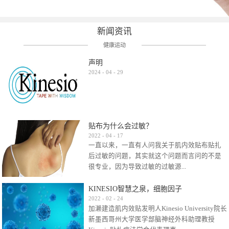
新闻资讯
健康运动
声明
2024
-
04
-
29
贴布为什么会过敏？
2022
-
04
-
17
一直以来，一直有人问我关于肌内效贴布贴扎
后过敏的问题，其实就这个问题而言问的不是
很专业，因为导致过敏的过敏源...
KINESIO智慧之泉，细胞因子
很多，比如试穿件衣服有时都会过敏，特定条
2022
-
02
-
24
加濑建造肌内效贴发明人Kinesio University院长
件下吃东西有时也会过敏，难道不吃不穿了？
新墨西哥州大学医学部脑神经外科助理教授
其他品牌的在此我们不予评价，就KINESIO肌内