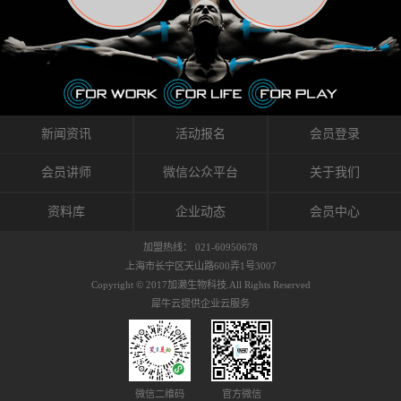
织的筋膜。它可以作用于关节或肌肉表面，释
的作用。 Kinesio肌内效贴不像药物那样在短时
的，是在研发生产过程中竭尽全力的降低致敏
放压力，刺激深层筋膜。“雪花”贴扎疗法是一
间内表现出症状，而是通过花费时间创造一个
性，减少贴布本身带来的致敏率。那到底是什
种可以改变肌肉、筋膜和间质液之间自然流动
对身体没有伤害（副作用等）的环境来减轻症
么原因引起的过敏瘙痒呢？我整理了以下内容
关系的方法。 间质液间质被称为人体的新器
状。 但是，由于营养、精神、运动的平衡被破
仅供大家参考，希望能给予大家帮助。首先我
官。研究人员认为，整个身体的网络是由坚韧
坏，各种细胞就会发生病态变化。 在一定的状
们分析解剖下过敏的原因，然后简说一下
且柔软的蛋白质结构所支撑的相互连接的充满
态下，细胞因子会自动捕捉异常，并在细胞之
KINESIO贴布贴扎后预防应对。我把导致过敏的
流体的空间构成的。如果作为脏器，这是人体
间传递适当的修复信息。可以收集各自所需的
原因，简单分为外因和内因。外因1，贴布贴布
新闻资讯
活动报名
会员登录
最大的脏器，约占体重的20%（相比之下，皮
物质，创造容易发挥自然治愈力的环境（细胞
本身的质量是导致过敏的重要原因之一。它包
肤构成约16%）。且研究人员认为体液在身体
因子级联；细胞因子的连锁反应）。 如果这种
括：1）面料的伸展率、回缩率、纤维的刺激
会员讲师
微信公众平台
关于我们
内流通，有助于细胞的再生和恢复。“1”“雪花”
细胞因子发生障碍，就会提供过多的物质，或
性。贴布内杂乱的纤维长时间贴在皮肤上，可
贴扎应用的目的: 这种贴扎技术是通过对关节
者甚至提供不需要的物质。 因此，身体所需的
能会给皮肤带来过度的刺激，从而引起过敏瘙
资料库
企业动态
会员中心
周围进行轻柔的刺激，改善受影响的关节和肌
自然愈合能力不仅不能发挥作用，反而会造成
痒。 &#...
肉的运动，对间质液进行适当的调整。 合并的
恶化的环境。Kinesio肌内效贴的作用，就是解
加盟热线： 021-60950678
效果是在增加刺激面积的同时，对关节提供更
决这些问题。 KinesioTaping ® （Kinesio贴扎
上海市长宁区天山路600弄1号3007
深级别的支持。 贴扎不仅促进淋巴流动，还起
疗法）的概念是空（空间），动（流动），冷
Copyright © 2017加濑生物科技.All Rights Reserved
到辅助修复损伤组织的作用。对组织的营养供
（抑制热的上升），为了实现这些，贴布的质
犀牛云提供企业云服务
应起到至关重要的间质液可到达包含筋膜，腱
量（种类），贴布的形状和贴扎方式被研发制
膜，韧带和关节周围皮下组织的关节囊。 流
作出来。 特别地，Kinesio Medical
体力学理论加濑博士-Kinesio肌内效贴布的发明
Tappling®（Kinesio医疗贴扎）通过从皮肤表面
人流体力学理论是以对日常生活产生反复影响
长时间给予适...
的纤细筋膜的性质为焦点。 筋膜容易受到外部
微信二维码
官方微信