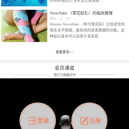
Kinesio贴扎疗法学会代表理事...
效贴布来说，40多年的研究开发制造肌内效贴
布及贴扎技术，期间过敏的案例当然也有。
Snowflake （雪花贴扎）的临床推理
比如我本人，几乎天天接触KINESIO肌内效，无
Kinesio Taping Association International
2021
-
12
-
10
论从皮肤适应性还是本人皮肤本身就不属于不
Kinesio Snowflake （称为雪花贴）比较适合应
（KTAI）名誉会长 身体具有免疫、疼痛、细胞
易过敏的那种，基本不会有过敏瘙痒的情况。
用在关节周围，能有效的改善筋膜的功能。这
破坏、发热、修复、增殖、再生等自然愈合能
但是，当身体不适、休息不好、持续紧张等特
种贴扎技术可以适用于各层软...
力。 多作为细胞因子存在于皮肤表皮、真皮、
殊因素的影响下，有时还是会出现瘙痒过敏的
毛细血管、筋膜中循环的间质液中。 可以认
情况。 最近一次，受新冠疫情封控影响，前
为，KINESIO TAPING ®(以下称为：KINESIO贴
前后后居家近30天左右，感觉日子都日夜颠倒
查看更多>>
组织:肌肉，肌腱，韧带（主要围绕有问题的关
扎疗法）的效果是通过创造一个环境，使每种
了。一天夜里饮酒过量，第2天起床胃不舒服、
节）。 snowflake“雪花”这个名字并不是指形
（约60种）细胞因子都能适当的发挥作用，可
左第12肋按压痛，膝关节髌韧带还撞了下，疼
状，而是指贴布本身很重量，以及贴布刺激的
以激发身体的自然愈合能力。 通常，药物会削
会员通道
痛影响走路。当天疼痛部贴了EDF和胃十字，膝
类型。贴布的应用充分利用了体内由间质液组
弱细胞因子的作用，单方面还会引起副作用的
关节贴了半月板贴布。第2天第12肋部的EDF和
我们只做最好的
成的自然流体力学的流体层。这种轻微的刺激
症状。 与此相比，Kinesio肌内效贴创造了细
胃十字贴布有点痒的迹象，我用手指腹适当的
对损伤细胞的修复和如何发挥作用提供了宝贵
胞因子最容易工作的环境，它可以在细胞因子
轻轻按压后不再去过度碰它，几个小时后，瘙
的见解。 作为锚点的“I”形中心条和半圆形扩展
变少的情况下增加细胞因子，在细胞因子变多
痒迹象消失了。但是第12肋按压还是有点疼
条的组合，不仅可以为受影响的组织增加空
的情况下减少细胞因子。 然而，细胞因子本身
痛，我就继续贴着。第3天第12肋部的疼痛基本
间，还可以在单片贴布上提供支持和深度刺
的控制仍有许多未知。 细胞因子是一种酵素，
消失，贴布也没有出现进一步瘙痒过敏。而膝
激。通过对间质液的适当控制，可以连接皮下
各种各样的酵素起着适当的作用，为细胞创造
关节的半月板贴布张力用的100%，但自始至终
筋膜，对关节进行非常轻柔的刺激，增加患部
了适合居住的环境。 在现代医学上，这种细胞
它都很坚强的贴着，没有出现过任何瘙痒的迹
登录
注册
的治疗区域。 snowflake“雪花”贴布不会妨碍皮
因子是一种酶的观点往往被否定，但在体内有
象。不同的条件下，同一个身体，不同的部位
肤上下左右运动，有效的辅助修复关节周围组
有毒细菌和无毒细菌，它们起着保持身体平衡
皮肤的敏感度也有不同。因此我们KINESIO要做