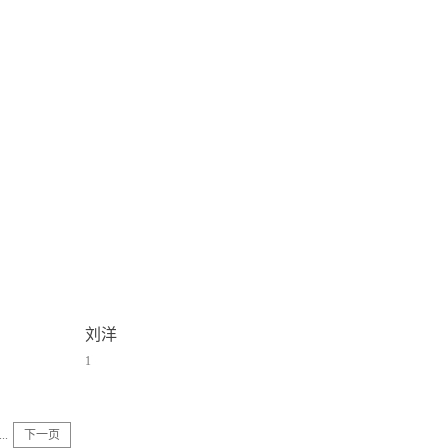
刘洋
1
...
下一页