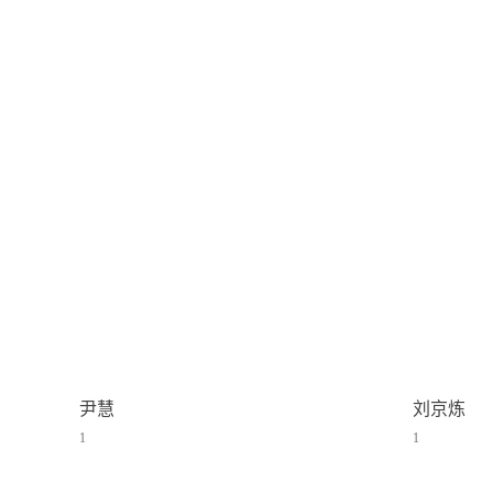
尹慧
刘京炼
1
1