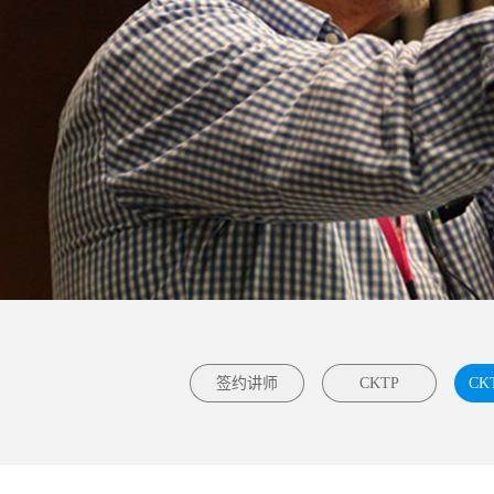
签约讲师
CKTP
CK