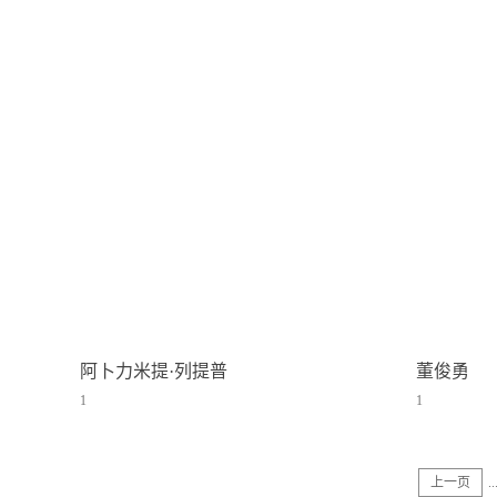
阿卜力米提·列提普
董俊勇
1
1
上一页
..