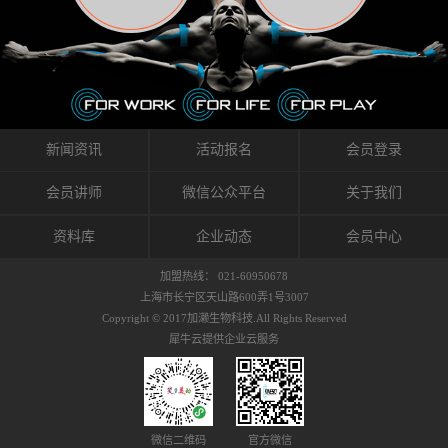
织的筋膜。它可以作用于关节或肌肉表面，释
的作用。 Kinesio肌内效贴不像药物那样在短时
的，是在研发生产过程中竭尽全力的降低致敏
放压力，刺激深层筋膜。“雪花”贴扎疗法是一
间内表现出症状，而是通过花费时间创造一个
性，减少贴布本身带来的致敏率。那到底是什
种可以改变肌肉、筋膜和间质液之间自然流动
对身体没有伤害（副作用等）的环境来减轻症
么原因引起的过敏瘙痒呢？我整理了以下内容
关系的方法。 间质液间质被称为人体的新器
状。 但是，由于营养、精神、运动的平衡被破
仅供大家参考，希望能给予大家帮助。首先我
官。研究人员认为，整个身体的网络是由坚韧
坏，各种细胞就会发生病态变化。 在一定的状
们分析解剖下过敏的原因，然后简说一下
且柔软的蛋白质结构所支撑的相互连接的充满
态下，细胞因子会自动捕捉异常，并在细胞之
KINESIO贴布贴扎后预防应对。我把导致过敏的
流体的空间构成的。如果作为脏器，这是人体
间传递适当的修复信息。可以收集各自所需的
原因，简单分为外因和内因。外因1，贴布贴布
新闻资讯
活动报名
会员登录
最大的脏器，约占体重的20%（相比之下，皮
物质，创造容易发挥自然治愈力的环境（细胞
本身的质量是导致过敏的重要原因之一。它包
肤构成约16%）。且研究人员认为体液在身体
因子级联；细胞因子的连锁反应）。 如果这种
括：1）面料的伸展率、回缩率、纤维的刺激
会员讲师
微信公众平台
关于我们
内流通，有助于细胞的再生和恢复。“1”“雪花”
细胞因子发生障碍，就会提供过多的物质，或
性。贴布内杂乱的纤维长时间贴在皮肤上，可
贴扎应用的目的: 这种贴扎技术是通过对关节
者甚至提供不需要的物质。 因此，身体所需的
能会给皮肤带来过度的刺激，从而引起过敏瘙
资料库
企业动态
会员中心
周围进行轻柔的刺激，改善受影响的关节和肌
自然愈合能力不仅不能发挥作用，反而会造成
痒。 &#...
肉的运动，对间质液进行适当的调整。 合并的
恶化的环境。Kinesio肌内效贴的作用，就是解
加盟热线： 021-60950678
效果是在增加刺激面积的同时，对关节提供更
决这些问题。 KinesioTaping ® （Kinesio贴扎
上海市长宁区天山路600弄1号3007
深级别的支持。 贴扎不仅促进淋巴流动，还起
疗法）的概念是空（空间），动（流动），冷
Copyright © 2017加濑生物科技.All Rights Reserved
到辅助修复损伤组织的作用。对组织的营养供
（抑制热的上升），为了实现这些，贴布的质
犀牛云提供企业云服务
应起到至关重要的间质液可到达包含筋膜，腱
量（种类），贴布的形状和贴扎方式被研发制
膜，韧带和关节周围皮下组织的关节囊。 流
作出来。 特别地，Kinesio Medical
体力学理论加濑博士-Kinesio肌内效贴布的发明
Tappling®（Kinesio医疗贴扎）通过从皮肤表面
人流体力学理论是以对日常生活产生反复影响
长时间给予适...
的纤细筋膜的性质为焦点。 筋膜容易受到外部
微信二维码
官方微信