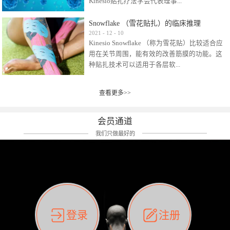
Kinesio贴扎疗法学会代表理事...
效贴布来说，40多年的研究开发制造肌内效贴
布及贴扎技术，期间过敏的案例当然也有。
Snowflake （雪花贴扎）的临床推理
比如我本人，几乎天天接触KINESIO肌内效，无
Kinesio Taping Association International
2021
-
12
-
10
论从皮肤适应性还是本人皮肤本身就不属于不
Kinesio Snowflake （称为雪花贴）比较适合应
（KTAI）名誉会长 身体具有免疫、疼痛、细胞
易过敏的那种，基本不会有过敏瘙痒的情况。
用在关节周围，能有效的改善筋膜的功能。这
破坏、发热、修复、增殖、再生等自然愈合能
但是，当身体不适、休息不好、持续紧张等特
种贴扎技术可以适用于各层软...
力。 多作为细胞因子存在于皮肤表皮、真皮、
殊因素的影响下，有时还是会出现瘙痒过敏的
毛细血管、筋膜中循环的间质液中。 可以认
情况。 最近一次，受新冠疫情封控影响，前
为，KINESIO TAPING ®(以下称为：KINESIO贴
前后后居家近30天左右，感觉日子都日夜颠倒
查看更多>>
组织:肌肉，肌腱，韧带（主要围绕有问题的关
扎疗法）的效果是通过创造一个环境，使每种
了。一天夜里饮酒过量，第2天起床胃不舒服、
节）。 snowflake“雪花”这个名字并不是指形
（约60种）细胞因子都能适当的发挥作用，可
左第12肋按压痛，膝关节髌韧带还撞了下，疼
状，而是指贴布本身很重量，以及贴布刺激的
以激发身体的自然愈合能力。 通常，药物会削
会员通道
痛影响走路。当天疼痛部贴了EDF和胃十字，膝
类型。贴布的应用充分利用了体内由间质液组
弱细胞因子的作用，单方面还会引起副作用的
关节贴了半月板贴布。第2天第12肋部的EDF和
我们只做最好的
成的自然流体力学的流体层。这种轻微的刺激
症状。 与此相比，Kinesio肌内效贴创造了细
胃十字贴布有点痒的迹象，我用手指腹适当的
对损伤细胞的修复和如何发挥作用提供了宝贵
胞因子最容易工作的环境，它可以在细胞因子
轻轻按压后不再去过度碰它，几个小时后，瘙
的见解。 作为锚点的“I”形中心条和半圆形扩展
变少的情况下增加细胞因子，在细胞因子变多
痒迹象消失了。但是第12肋按压还是有点疼
条的组合，不仅可以为受影响的组织增加空
的情况下减少细胞因子。 然而，细胞因子本身
痛，我就继续贴着。第3天第12肋部的疼痛基本
间，还可以在单片贴布上提供支持和深度刺
的控制仍有许多未知。 细胞因子是一种酵素，
消失，贴布也没有出现进一步瘙痒过敏。而膝
激。通过对间质液的适当控制，可以连接皮下
各种各样的酵素起着适当的作用，为细胞创造
关节的半月板贴布张力用的100%，但自始至终
筋膜，对关节进行非常轻柔的刺激，增加患部
了适合居住的环境。 在现代医学上，这种细胞
它都很坚强的贴着，没有出现过任何瘙痒的迹
登录
注册
的治疗区域。 snowflake“雪花”贴布不会妨碍皮
因子是一种酶的观点往往被否定，但在体内有
象。不同的条件下，同一个身体，不同的部位
肤上下左右运动，有效的辅助修复关节周围组
有毒细菌和无毒细菌，它们起着保持身体平衡
皮肤的敏感度也有不同。因此我们KINESIO要做