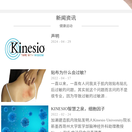
新闻资讯
健康运动
声明
2024
-
04
-
29
贴布为什么会过敏？
2022
-
04
-
17
一直以来，一直有人问我关于肌内效贴布贴扎
后过敏的问题，其实就这个问题而言问的不是
很专业，因为导致过敏的过敏源...
KINESIO智慧之泉，细胞因子
很多，比如试穿件衣服有时都会过敏，特定条
2022
-
02
-
24
加濑建造肌内效贴发明人Kinesio University院长
件下吃东西有时也会过敏，难道不吃不穿了？
新墨西哥州大学医学部脑神经外科助理教授
其他品牌的在此我们不予评价，就KINESIO肌内