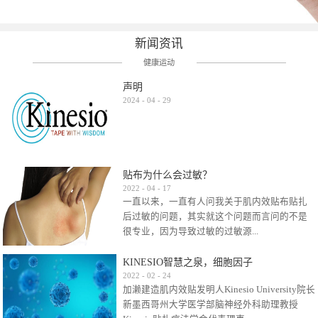
新闻资讯
健康运动
声明
2024
-
04
-
29
贴布为什么会过敏？
2022
-
04
-
17
一直以来，一直有人问我关于肌内效贴布贴扎
后过敏的问题，其实就这个问题而言问的不是
很专业，因为导致过敏的过敏源...
KINESIO智慧之泉，细胞因子
很多，比如试穿件衣服有时都会过敏，特定条
2022
-
02
-
24
加濑建造肌内效贴发明人Kinesio University院长
件下吃东西有时也会过敏，难道不吃不穿了？
新墨西哥州大学医学部脑神经外科助理教授
其他品牌的在此我们不予评价，就KINESIO肌内