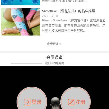
Kinesio贴扎疗法学会代表理事...
效贴布来说，40多年的研究开发制造肌内效贴
布及贴扎技术，期间过敏的案例当然也有。
Snowflake （雪花贴扎）的临床推理
比如我本人，几乎天天接触KINESIO肌内效，无
Kinesio Taping Association International
2021
-
12
-
10
论从皮肤适应性还是本人皮肤本身就不属于不
Kinesio Snowflake （称为雪花贴）比较适合应
（KTAI）名誉会长 身体具有免疫、疼痛、细胞
易过敏的那种，基本不会有过敏瘙痒的情况。
用在关节周围，能有效的改善筋膜的功能。这
破坏、发热、修复、增殖、再生等自然愈合能
但是，当身体不适、休息不好、持续紧张等特
种贴扎技术可以适用于各层软...
力。 多作为细胞因子存在于皮肤表皮、真皮、
殊因素的影响下，有时还是会出现瘙痒过敏的
毛细血管、筋膜中循环的间质液中。 可以认
情况。 最近一次，受新冠疫情封控影响，前
为，KINESIO TAPING ®(以下称为：KINESIO贴
前后后居家近30天左右，感觉日子都日夜颠倒
查看更多>>
组织:肌肉，肌腱，韧带（主要围绕有问题的关
扎疗法）的效果是通过创造一个环境，使每种
了。一天夜里饮酒过量，第2天起床胃不舒服、
节）。 snowflake“雪花”这个名字并不是指形
（约60种）细胞因子都能适当的发挥作用，可
左第12肋按压痛，膝关节髌韧带还撞了下，疼
状，而是指贴布本身很重量，以及贴布刺激的
以激发身体的自然愈合能力。 通常，药物会削
会员通道
痛影响走路。当天疼痛部贴了EDF和胃十字，膝
类型。贴布的应用充分利用了体内由间质液组
弱细胞因子的作用，单方面还会引起副作用的
关节贴了半月板贴布。第2天第12肋部的EDF和
我们只做最好的
成的自然流体力学的流体层。这种轻微的刺激
症状。 与此相比，Kinesio肌内效贴创造了细
胃十字贴布有点痒的迹象，我用手指腹适当的
对损伤细胞的修复和如何发挥作用提供了宝贵
胞因子最容易工作的环境，它可以在细胞因子
轻轻按压后不再去过度碰它，几个小时后，瘙
的见解。 作为锚点的“I”形中心条和半圆形扩展
变少的情况下增加细胞因子，在细胞因子变多
痒迹象消失了。但是第12肋按压还是有点疼
条的组合，不仅可以为受影响的组织增加空
的情况下减少细胞因子。 然而，细胞因子本身
痛，我就继续贴着。第3天第12肋部的疼痛基本
间，还可以在单片贴布上提供支持和深度刺
的控制仍有许多未知。 细胞因子是一种酵素，
消失，贴布也没有出现进一步瘙痒过敏。而膝
激。通过对间质液的适当控制，可以连接皮下
各种各样的酵素起着适当的作用，为细胞创造
关节的半月板贴布张力用的100%，但自始至终
筋膜，对关节进行非常轻柔的刺激，增加患部
了适合居住的环境。 在现代医学上，这种细胞
它都很坚强的贴着，没有出现过任何瘙痒的迹
登录
注册
的治疗区域。 snowflake“雪花”贴布不会妨碍皮
因子是一种酶的观点往往被否定，但在体内有
象。不同的条件下，同一个身体，不同的部位
肤上下左右运动，有效的辅助修复关节周围组
有毒细菌和无毒细菌，它们起着保持身体平衡
皮肤的敏感度也有不同。因此我们KINESIO要做