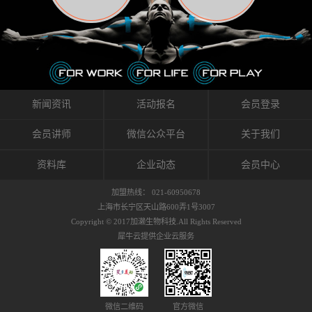
织的筋膜。它可以作用于关节或肌肉表面，释
的作用。 Kinesio肌内效贴不像药物那样在短时
的，是在研发生产过程中竭尽全力的降低致敏
放压力，刺激深层筋膜。“雪花”贴扎疗法是一
间内表现出症状，而是通过花费时间创造一个
性，减少贴布本身带来的致敏率。那到底是什
种可以改变肌肉、筋膜和间质液之间自然流动
对身体没有伤害（副作用等）的环境来减轻症
么原因引起的过敏瘙痒呢？我整理了以下内容
关系的方法。 间质液间质被称为人体的新器
状。 但是，由于营养、精神、运动的平衡被破
仅供大家参考，希望能给予大家帮助。首先我
官。研究人员认为，整个身体的网络是由坚韧
坏，各种细胞就会发生病态变化。 在一定的状
们分析解剖下过敏的原因，然后简说一下
且柔软的蛋白质结构所支撑的相互连接的充满
态下，细胞因子会自动捕捉异常，并在细胞之
KINESIO贴布贴扎后预防应对。我把导致过敏的
流体的空间构成的。如果作为脏器，这是人体
间传递适当的修复信息。可以收集各自所需的
原因，简单分为外因和内因。外因1，贴布贴布
新闻资讯
活动报名
会员登录
最大的脏器，约占体重的20%（相比之下，皮
物质，创造容易发挥自然治愈力的环境（细胞
本身的质量是导致过敏的重要原因之一。它包
肤构成约16%）。且研究人员认为体液在身体
因子级联；细胞因子的连锁反应）。 如果这种
括：1）面料的伸展率、回缩率、纤维的刺激
会员讲师
微信公众平台
关于我们
内流通，有助于细胞的再生和恢复。“1”“雪花”
细胞因子发生障碍，就会提供过多的物质，或
性。贴布内杂乱的纤维长时间贴在皮肤上，可
贴扎应用的目的: 这种贴扎技术是通过对关节
者甚至提供不需要的物质。 因此，身体所需的
能会给皮肤带来过度的刺激，从而引起过敏瘙
资料库
企业动态
会员中心
周围进行轻柔的刺激，改善受影响的关节和肌
自然愈合能力不仅不能发挥作用，反而会造成
痒。 &#...
肉的运动，对间质液进行适当的调整。 合并的
恶化的环境。Kinesio肌内效贴的作用，就是解
加盟热线： 021-60950678
效果是在增加刺激面积的同时，对关节提供更
决这些问题。 KinesioTaping ® （Kinesio贴扎
上海市长宁区天山路600弄1号3007
深级别的支持。 贴扎不仅促进淋巴流动，还起
疗法）的概念是空（空间），动（流动），冷
Copyright © 2017加濑生物科技.All Rights Reserved
到辅助修复损伤组织的作用。对组织的营养供
（抑制热的上升），为了实现这些，贴布的质
犀牛云提供企业云服务
应起到至关重要的间质液可到达包含筋膜，腱
量（种类），贴布的形状和贴扎方式被研发制
膜，韧带和关节周围皮下组织的关节囊。 流
作出来。 特别地，Kinesio Medical
体力学理论加濑博士-Kinesio肌内效贴布的发明
Tappling®（Kinesio医疗贴扎）通过从皮肤表面
人流体力学理论是以对日常生活产生反复影响
长时间给予适...
的纤细筋膜的性质为焦点。 筋膜容易受到外部
微信二维码
官方微信