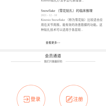
Kinesio贴扎疗法学会代表理事...
效贴布来说，40多年的研究开发制造肌内效贴
布及贴扎技术，期间过敏的案例当然也有。
Snowflake （雪花贴扎）的临床推理
比如我本人，几乎天天接触KINESIO肌内效，无
Kinesio Taping Association International
2021
-
12
-
10
论从皮肤适应性还是本人皮肤本身就不属于不
Kinesio Snowflake （称为雪花贴）比较适合应
（KTAI）名誉会长 身体具有免疫、疼痛、细胞
易过敏的那种，基本不会有过敏瘙痒的情况。
用在关节周围，能有效的改善筋膜的功能。这
破坏、发热、修复、增殖、再生等自然愈合能
但是，当身体不适、休息不好、持续紧张等特
种贴扎技术可以适用于各层软...
力。 多作为细胞因子存在于皮肤表皮、真皮、
殊因素的影响下，有时还是会出现瘙痒过敏的
毛细血管、筋膜中循环的间质液中。 可以认
情况。 最近一次，受新冠疫情封控影响，前
为，KINESIO TAPING ®(以下称为：KINESIO贴
前后后居家近30天左右，感觉日子都日夜颠倒
查看更多>>
组织:肌肉，肌腱，韧带（主要围绕有问题的关
扎疗法）的效果是通过创造一个环境，使每种
了。一天夜里饮酒过量，第2天起床胃不舒服、
节）。 snowflake“雪花”这个名字并不是指形
（约60种）细胞因子都能适当的发挥作用，可
左第12肋按压痛，膝关节髌韧带还撞了下，疼
状，而是指贴布本身很重量，以及贴布刺激的
以激发身体的自然愈合能力。 通常，药物会削
会员通道
痛影响走路。当天疼痛部贴了EDF和胃十字，膝
类型。贴布的应用充分利用了体内由间质液组
弱细胞因子的作用，单方面还会引起副作用的
关节贴了半月板贴布。第2天第12肋部的EDF和
我们只做最好的
成的自然流体力学的流体层。这种轻微的刺激
症状。 与此相比，Kinesio肌内效贴创造了细
胃十字贴布有点痒的迹象，我用手指腹适当的
对损伤细胞的修复和如何发挥作用提供了宝贵
胞因子最容易工作的环境，它可以在细胞因子
轻轻按压后不再去过度碰它，几个小时后，瘙
的见解。 作为锚点的“I”形中心条和半圆形扩展
变少的情况下增加细胞因子，在细胞因子变多
痒迹象消失了。但是第12肋按压还是有点疼
条的组合，不仅可以为受影响的组织增加空
的情况下减少细胞因子。 然而，细胞因子本身
痛，我就继续贴着。第3天第12肋部的疼痛基本
间，还可以在单片贴布上提供支持和深度刺
的控制仍有许多未知。 细胞因子是一种酵素，
消失，贴布也没有出现进一步瘙痒过敏。而膝
激。通过对间质液的适当控制，可以连接皮下
各种各样的酵素起着适当的作用，为细胞创造
关节的半月板贴布张力用的100%，但自始至终
筋膜，对关节进行非常轻柔的刺激，增加患部
了适合居住的环境。 在现代医学上，这种细胞
它都很坚强的贴着，没有出现过任何瘙痒的迹
登录
注册
的治疗区域。 snowflake“雪花”贴布不会妨碍皮
因子是一种酶的观点往往被否定，但在体内有
象。不同的条件下，同一个身体，不同的部位
肤上下左右运动，有效的辅助修复关节周围组
有毒细菌和无毒细菌，它们起着保持身体平衡
皮肤的敏感度也有不同。因此我们KINESIO要做