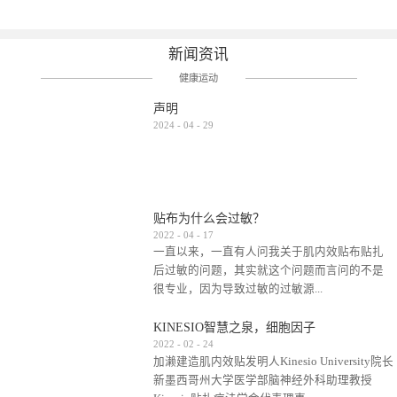
新闻资讯
健康运动
声明
2024
-
04
-
29
贴布为什么会过敏？
2022
-
04
-
17
一直以来，一直有人问我关于肌内效贴布贴扎
后过敏的问题，其实就这个问题而言问的不是
很专业，因为导致过敏的过敏源...
KINESIO智慧之泉，细胞因子
很多，比如试穿件衣服有时都会过敏，特定条
2022
-
02
-
24
加濑建造肌内效贴发明人Kinesio University院长
件下吃东西有时也会过敏，难道不吃不穿了？
新墨西哥州大学医学部脑神经外科助理教授
其他品牌的在此我们不予评价，就KINESIO肌内