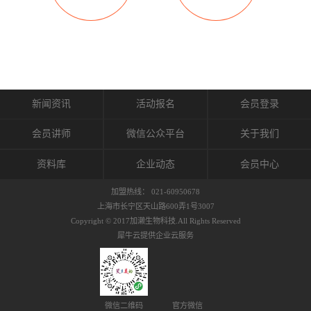
织的筋膜。它可以作用于关节或肌肉表面，释
的作用。 Kinesio肌内效贴不像药物那样在短时
的，是在研发生产过程中竭尽全力的降低致敏
放压力，刺激深层筋膜。“雪花”贴扎疗法是一
间内表现出症状，而是通过花费时间创造一个
性，减少贴布本身带来的致敏率。那到底是什
种可以改变肌肉、筋膜和间质液之间自然流动
对身体没有伤害（副作用等）的环境来减轻症
么原因引起的过敏瘙痒呢？我整理了以下内容
关系的方法。 间质液间质被称为人体的新器
状。 但是，由于营养、精神、运动的平衡被破
仅供大家参考，希望能给予大家帮助。首先我
官。研究人员认为，整个身体的网络是由坚韧
坏，各种细胞就会发生病态变化。 在一定的状
们分析解剖下过敏的原因，然后简说一下
且柔软的蛋白质结构所支撑的相互连接的充满
态下，细胞因子会自动捕捉异常，并在细胞之
KINESIO贴布贴扎后预防应对。我把导致过敏的
流体的空间构成的。如果作为脏器，这是人体
间传递适当的修复信息。可以收集各自所需的
原因，简单分为外因和内因。外因1，贴布贴布
新闻资讯
活动报名
会员登录
最大的脏器，约占体重的20%（相比之下，皮
物质，创造容易发挥自然治愈力的环境（细胞
本身的质量是导致过敏的重要原因之一。它包
肤构成约16%）。且研究人员认为体液在身体
因子级联；细胞因子的连锁反应）。 如果这种
括：1）面料的伸展率、回缩率、纤维的刺激
会员讲师
微信公众平台
关于我们
内流通，有助于细胞的再生和恢复。“1”“雪花”
细胞因子发生障碍，就会提供过多的物质，或
性。贴布内杂乱的纤维长时间贴在皮肤上，可
贴扎应用的目的: 这种贴扎技术是通过对关节
者甚至提供不需要的物质。 因此，身体所需的
能会给皮肤带来过度的刺激，从而引起过敏瘙
资料库
企业动态
会员中心
周围进行轻柔的刺激，改善受影响的关节和肌
自然愈合能力不仅不能发挥作用，反而会造成
痒。 &#...
肉的运动，对间质液进行适当的调整。 合并的
恶化的环境。Kinesio肌内效贴的作用，就是解
加盟热线： 021-60950678
效果是在增加刺激面积的同时，对关节提供更
决这些问题。 KinesioTaping ® （Kinesio贴扎
上海市长宁区天山路600弄1号3007
深级别的支持。 贴扎不仅促进淋巴流动，还起
疗法）的概念是空（空间），动（流动），冷
Copyright © 2017加濑生物科技.All Rights Reserved
到辅助修复损伤组织的作用。对组织的营养供
（抑制热的上升），为了实现这些，贴布的质
犀牛云提供企业云服务
应起到至关重要的间质液可到达包含筋膜，腱
量（种类），贴布的形状和贴扎方式被研发制
膜，韧带和关节周围皮下组织的关节囊。 流
作出来。 特别地，Kinesio Medical
体力学理论加濑博士-Kinesio肌内效贴布的发明
Tappling®（Kinesio医疗贴扎）通过从皮肤表面
人流体力学理论是以对日常生活产生反复影响
长时间给予适...
的纤细筋膜的性质为焦点。 筋膜容易受到外部
微信二维码
官方微信