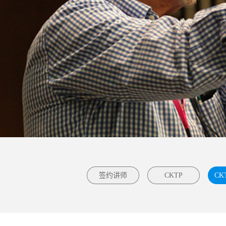
签约讲师
CKTP
CK