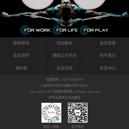
织的筋膜。它可以作用于关节或肌肉表面，释
的作用。 Kinesio肌内效贴不像药物那样在短时
的，是在研发生产过程中竭尽全力的降低致敏
放压力，刺激深层筋膜。“雪花”贴扎疗法是一
间内表现出症状，而是通过花费时间创造一个
性，减少贴布本身带来的致敏率。那到底是什
种可以改变肌肉、筋膜和间质液之间自然流动
对身体没有伤害（副作用等）的环境来减轻症
么原因引起的过敏瘙痒呢？我整理了以下内容
关系的方法。 间质液间质被称为人体的新器
状。 但是，由于营养、精神、运动的平衡被破
仅供大家参考，希望能给予大家帮助。首先我
官。研究人员认为，整个身体的网络是由坚韧
坏，各种细胞就会发生病态变化。 在一定的状
们分析解剖下过敏的原因，然后简说一下
且柔软的蛋白质结构所支撑的相互连接的充满
态下，细胞因子会自动捕捉异常，并在细胞之
KINESIO贴布贴扎后预防应对。我把导致过敏的
流体的空间构成的。如果作为脏器，这是人体
间传递适当的修复信息。可以收集各自所需的
原因，简单分为外因和内因。外因1，贴布贴布
新闻资讯
活动报名
会员登录
最大的脏器，约占体重的20%（相比之下，皮
物质，创造容易发挥自然治愈力的环境（细胞
本身的质量是导致过敏的重要原因之一。它包
肤构成约16%）。且研究人员认为体液在身体
因子级联；细胞因子的连锁反应）。 如果这种
括：1）面料的伸展率、回缩率、纤维的刺激
会员讲师
微信公众平台
关于我们
内流通，有助于细胞的再生和恢复。“1”“雪花”
细胞因子发生障碍，就会提供过多的物质，或
性。贴布内杂乱的纤维长时间贴在皮肤上，可
贴扎应用的目的: 这种贴扎技术是通过对关节
者甚至提供不需要的物质。 因此，身体所需的
能会给皮肤带来过度的刺激，从而引起过敏瘙
资料库
企业动态
会员中心
周围进行轻柔的刺激，改善受影响的关节和肌
自然愈合能力不仅不能发挥作用，反而会造成
痒。 &#...
肉的运动，对间质液进行适当的调整。 合并的
恶化的环境。Kinesio肌内效贴的作用，就是解
加盟热线： 021-60950678
效果是在增加刺激面积的同时，对关节提供更
决这些问题。 KinesioTaping ® （Kinesio贴扎
上海市长宁区天山路600弄1号3007
深级别的支持。 贴扎不仅促进淋巴流动，还起
疗法）的概念是空（空间），动（流动），冷
Copyright © 2017加濑生物科技.All Rights Reserved
到辅助修复损伤组织的作用。对组织的营养供
（抑制热的上升），为了实现这些，贴布的质
犀牛云提供企业云服务
应起到至关重要的间质液可到达包含筋膜，腱
量（种类），贴布的形状和贴扎方式被研发制
膜，韧带和关节周围皮下组织的关节囊。 流
作出来。 特别地，Kinesio Medical
体力学理论加濑博士-Kinesio肌内效贴布的发明
Tappling®（Kinesio医疗贴扎）通过从皮肤表面
人流体力学理论是以对日常生活产生反复影响
长时间给予适...
的纤细筋膜的性质为焦点。 筋膜容易受到外部
微信二维码
官方微信