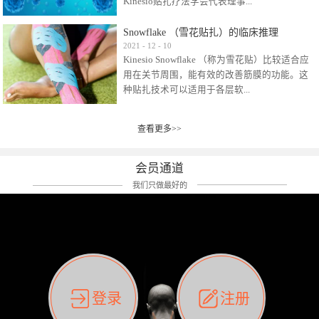
Kinesio贴扎疗法学会代表理事...
效贴布来说，40多年的研究开发制造肌内效贴
布及贴扎技术，期间过敏的案例当然也有。
Snowflake （雪花贴扎）的临床推理
比如我本人，几乎天天接触KINESIO肌内效，无
Kinesio Taping Association International
2021
-
12
-
10
论从皮肤适应性还是本人皮肤本身就不属于不
Kinesio Snowflake （称为雪花贴）比较适合应
（KTAI）名誉会长 身体具有免疫、疼痛、细胞
易过敏的那种，基本不会有过敏瘙痒的情况。
用在关节周围，能有效的改善筋膜的功能。这
破坏、发热、修复、增殖、再生等自然愈合能
但是，当身体不适、休息不好、持续紧张等特
种贴扎技术可以适用于各层软...
力。 多作为细胞因子存在于皮肤表皮、真皮、
殊因素的影响下，有时还是会出现瘙痒过敏的
毛细血管、筋膜中循环的间质液中。 可以认
情况。 最近一次，受新冠疫情封控影响，前
为，KINESIO TAPING ®(以下称为：KINESIO贴
前后后居家近30天左右，感觉日子都日夜颠倒
查看更多>>
组织:肌肉，肌腱，韧带（主要围绕有问题的关
扎疗法）的效果是通过创造一个环境，使每种
了。一天夜里饮酒过量，第2天起床胃不舒服、
节）。 snowflake“雪花”这个名字并不是指形
（约60种）细胞因子都能适当的发挥作用，可
左第12肋按压痛，膝关节髌韧带还撞了下，疼
状，而是指贴布本身很重量，以及贴布刺激的
以激发身体的自然愈合能力。 通常，药物会削
会员通道
痛影响走路。当天疼痛部贴了EDF和胃十字，膝
类型。贴布的应用充分利用了体内由间质液组
弱细胞因子的作用，单方面还会引起副作用的
关节贴了半月板贴布。第2天第12肋部的EDF和
我们只做最好的
成的自然流体力学的流体层。这种轻微的刺激
症状。 与此相比，Kinesio肌内效贴创造了细
胃十字贴布有点痒的迹象，我用手指腹适当的
对损伤细胞的修复和如何发挥作用提供了宝贵
胞因子最容易工作的环境，它可以在细胞因子
轻轻按压后不再去过度碰它，几个小时后，瘙
的见解。 作为锚点的“I”形中心条和半圆形扩展
变少的情况下增加细胞因子，在细胞因子变多
痒迹象消失了。但是第12肋按压还是有点疼
条的组合，不仅可以为受影响的组织增加空
的情况下减少细胞因子。 然而，细胞因子本身
痛，我就继续贴着。第3天第12肋部的疼痛基本
间，还可以在单片贴布上提供支持和深度刺
的控制仍有许多未知。 细胞因子是一种酵素，
消失，贴布也没有出现进一步瘙痒过敏。而膝
激。通过对间质液的适当控制，可以连接皮下
各种各样的酵素起着适当的作用，为细胞创造
关节的半月板贴布张力用的100%，但自始至终
筋膜，对关节进行非常轻柔的刺激，增加患部
了适合居住的环境。 在现代医学上，这种细胞
它都很坚强的贴着，没有出现过任何瘙痒的迹
登录
注册
的治疗区域。 snowflake“雪花”贴布不会妨碍皮
因子是一种酶的观点往往被否定，但在体内有
象。不同的条件下，同一个身体，不同的部位
肤上下左右运动，有效的辅助修复关节周围组
有毒细菌和无毒细菌，它们起着保持身体平衡
皮肤的敏感度也有不同。因此我们KINESIO要做