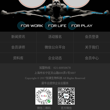
织的筋膜。它可以作用于关节或肌肉表面，释
的作用。 Kinesio肌内效贴不像药物那样在短时
的，是在研发生产过程中竭尽全力的降低致敏
放压力，刺激深层筋膜。“雪花”贴扎疗法是一
间内表现出症状，而是通过花费时间创造一个
性，减少贴布本身带来的致敏率。那到底是什
种可以改变肌肉、筋膜和间质液之间自然流动
对身体没有伤害（副作用等）的环境来减轻症
么原因引起的过敏瘙痒呢？我整理了以下内容
关系的方法。 间质液间质被称为人体的新器
状。 但是，由于营养、精神、运动的平衡被破
仅供大家参考，希望能给予大家帮助。首先我
官。研究人员认为，整个身体的网络是由坚韧
坏，各种细胞就会发生病态变化。 在一定的状
们分析解剖下过敏的原因，然后简说一下
且柔软的蛋白质结构所支撑的相互连接的充满
态下，细胞因子会自动捕捉异常，并在细胞之
KINESIO贴布贴扎后预防应对。我把导致过敏的
流体的空间构成的。如果作为脏器，这是人体
间传递适当的修复信息。可以收集各自所需的
原因，简单分为外因和内因。外因1，贴布贴布
新闻资讯
活动报名
会员登录
最大的脏器，约占体重的20%（相比之下，皮
物质，创造容易发挥自然治愈力的环境（细胞
本身的质量是导致过敏的重要原因之一。它包
肤构成约16%）。且研究人员认为体液在身体
因子级联；细胞因子的连锁反应）。 如果这种
括：1）面料的伸展率、回缩率、纤维的刺激
会员讲师
微信公众平台
关于我们
内流通，有助于细胞的再生和恢复。“1”“雪花”
细胞因子发生障碍，就会提供过多的物质，或
性。贴布内杂乱的纤维长时间贴在皮肤上，可
贴扎应用的目的: 这种贴扎技术是通过对关节
者甚至提供不需要的物质。 因此，身体所需的
能会给皮肤带来过度的刺激，从而引起过敏瘙
资料库
企业动态
会员中心
周围进行轻柔的刺激，改善受影响的关节和肌
自然愈合能力不仅不能发挥作用，反而会造成
痒。 &#...
肉的运动，对间质液进行适当的调整。 合并的
恶化的环境。Kinesio肌内效贴的作用，就是解
加盟热线： 021-60950678
效果是在增加刺激面积的同时，对关节提供更
决这些问题。 KinesioTaping ® （Kinesio贴扎
上海市长宁区天山路600弄1号3007
深级别的支持。 贴扎不仅促进淋巴流动，还起
疗法）的概念是空（空间），动（流动），冷
Copyright © 2017加濑生物科技.All Rights Reserved
到辅助修复损伤组织的作用。对组织的营养供
（抑制热的上升），为了实现这些，贴布的质
犀牛云提供企业云服务
应起到至关重要的间质液可到达包含筋膜，腱
量（种类），贴布的形状和贴扎方式被研发制
膜，韧带和关节周围皮下组织的关节囊。 流
作出来。 特别地，Kinesio Medical
体力学理论加濑博士-Kinesio肌内效贴布的发明
Tappling®（Kinesio医疗贴扎）通过从皮肤表面
人流体力学理论是以对日常生活产生反复影响
长时间给予适...
的纤细筋膜的性质为焦点。 筋膜容易受到外部
微信二维码
官方微信