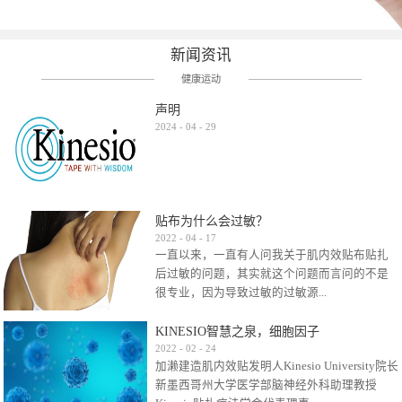
新闻资讯
健康运动
声明
2024
-
04
-
29
贴布为什么会过敏？
2022
-
04
-
17
一直以来，一直有人问我关于肌内效贴布贴扎
后过敏的问题，其实就这个问题而言问的不是
很专业，因为导致过敏的过敏源...
KINESIO智慧之泉，细胞因子
很多，比如试穿件衣服有时都会过敏，特定条
2022
-
02
-
24
加濑建造肌内效贴发明人Kinesio University院长
件下吃东西有时也会过敏，难道不吃不穿了？
新墨西哥州大学医学部脑神经外科助理教授
其他品牌的在此我们不予评价，就KINESIO肌内