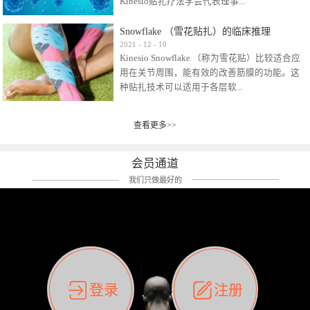
Kinesio贴扎疗法学会代表理事...
效贴布来说，40多年的研究开发制造肌内效贴
布及贴扎技术，期间过敏的案例当然也有。
Snowflake （雪花贴扎）的临床推理
比如我本人，几乎天天接触KINESIO肌内效，无
Kinesio Taping Association International
2021
-
12
-
10
论从皮肤适应性还是本人皮肤本身就不属于不
Kinesio Snowflake （称为雪花贴）比较适合应
（KTAI）名誉会长 身体具有免疫、疼痛、细胞
易过敏的那种，基本不会有过敏瘙痒的情况。
用在关节周围，能有效的改善筋膜的功能。这
破坏、发热、修复、增殖、再生等自然愈合能
但是，当身体不适、休息不好、持续紧张等特
种贴扎技术可以适用于各层软...
力。 多作为细胞因子存在于皮肤表皮、真皮、
殊因素的影响下，有时还是会出现瘙痒过敏的
毛细血管、筋膜中循环的间质液中。 可以认
情况。 最近一次，受新冠疫情封控影响，前
为，KINESIO TAPING ®(以下称为：KINESIO贴
前后后居家近30天左右，感觉日子都日夜颠倒
查看更多>>
组织:肌肉，肌腱，韧带（主要围绕有问题的关
扎疗法）的效果是通过创造一个环境，使每种
了。一天夜里饮酒过量，第2天起床胃不舒服、
节）。 snowflake“雪花”这个名字并不是指形
（约60种）细胞因子都能适当的发挥作用，可
左第12肋按压痛，膝关节髌韧带还撞了下，疼
状，而是指贴布本身很重量，以及贴布刺激的
以激发身体的自然愈合能力。 通常，药物会削
会员通道
痛影响走路。当天疼痛部贴了EDF和胃十字，膝
类型。贴布的应用充分利用了体内由间质液组
弱细胞因子的作用，单方面还会引起副作用的
关节贴了半月板贴布。第2天第12肋部的EDF和
我们只做最好的
成的自然流体力学的流体层。这种轻微的刺激
症状。 与此相比，Kinesio肌内效贴创造了细
胃十字贴布有点痒的迹象，我用手指腹适当的
对损伤细胞的修复和如何发挥作用提供了宝贵
胞因子最容易工作的环境，它可以在细胞因子
轻轻按压后不再去过度碰它，几个小时后，瘙
的见解。 作为锚点的“I”形中心条和半圆形扩展
变少的情况下增加细胞因子，在细胞因子变多
痒迹象消失了。但是第12肋按压还是有点疼
条的组合，不仅可以为受影响的组织增加空
的情况下减少细胞因子。 然而，细胞因子本身
痛，我就继续贴着。第3天第12肋部的疼痛基本
间，还可以在单片贴布上提供支持和深度刺
的控制仍有许多未知。 细胞因子是一种酵素，
消失，贴布也没有出现进一步瘙痒过敏。而膝
激。通过对间质液的适当控制，可以连接皮下
各种各样的酵素起着适当的作用，为细胞创造
关节的半月板贴布张力用的100%，但自始至终
筋膜，对关节进行非常轻柔的刺激，增加患部
了适合居住的环境。 在现代医学上，这种细胞
它都很坚强的贴着，没有出现过任何瘙痒的迹
登录
注册
的治疗区域。 snowflake“雪花”贴布不会妨碍皮
因子是一种酶的观点往往被否定，但在体内有
象。不同的条件下，同一个身体，不同的部位
肤上下左右运动，有效的辅助修复关节周围组
有毒细菌和无毒细菌，它们起着保持身体平衡
皮肤的敏感度也有不同。因此我们KINESIO要做