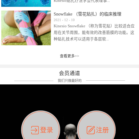
Kinesio贴扎疗法学会代表理事...
效贴布来说，40多年的研究开发制造肌内效贴
布及贴扎技术，期间过敏的案例当然也有。
Snowflake （雪花贴扎）的临床推理
比如我本人，几乎天天接触KINESIO肌内效，无
Kinesio Taping Association International
2021
-
12
-
10
论从皮肤适应性还是本人皮肤本身就不属于不
Kinesio Snowflake （称为雪花贴）比较适合应
（KTAI）名誉会长 身体具有免疫、疼痛、细胞
易过敏的那种，基本不会有过敏瘙痒的情况。
用在关节周围，能有效的改善筋膜的功能。这
破坏、发热、修复、增殖、再生等自然愈合能
但是，当身体不适、休息不好、持续紧张等特
种贴扎技术可以适用于各层软...
力。 多作为细胞因子存在于皮肤表皮、真皮、
殊因素的影响下，有时还是会出现瘙痒过敏的
毛细血管、筋膜中循环的间质液中。 可以认
情况。 最近一次，受新冠疫情封控影响，前
为，KINESIO TAPING ®(以下称为：KINESIO贴
前后后居家近30天左右，感觉日子都日夜颠倒
查看更多>>
组织:肌肉，肌腱，韧带（主要围绕有问题的关
扎疗法）的效果是通过创造一个环境，使每种
了。一天夜里饮酒过量，第2天起床胃不舒服、
节）。 snowflake“雪花”这个名字并不是指形
（约60种）细胞因子都能适当的发挥作用，可
左第12肋按压痛，膝关节髌韧带还撞了下，疼
状，而是指贴布本身很重量，以及贴布刺激的
以激发身体的自然愈合能力。 通常，药物会削
会员通道
痛影响走路。当天疼痛部贴了EDF和胃十字，膝
类型。贴布的应用充分利用了体内由间质液组
弱细胞因子的作用，单方面还会引起副作用的
关节贴了半月板贴布。第2天第12肋部的EDF和
我们只做最好的
成的自然流体力学的流体层。这种轻微的刺激
症状。 与此相比，Kinesio肌内效贴创造了细
胃十字贴布有点痒的迹象，我用手指腹适当的
对损伤细胞的修复和如何发挥作用提供了宝贵
胞因子最容易工作的环境，它可以在细胞因子
轻轻按压后不再去过度碰它，几个小时后，瘙
的见解。 作为锚点的“I”形中心条和半圆形扩展
变少的情况下增加细胞因子，在细胞因子变多
痒迹象消失了。但是第12肋按压还是有点疼
条的组合，不仅可以为受影响的组织增加空
的情况下减少细胞因子。 然而，细胞因子本身
痛，我就继续贴着。第3天第12肋部的疼痛基本
间，还可以在单片贴布上提供支持和深度刺
的控制仍有许多未知。 细胞因子是一种酵素，
消失，贴布也没有出现进一步瘙痒过敏。而膝
激。通过对间质液的适当控制，可以连接皮下
各种各样的酵素起着适当的作用，为细胞创造
关节的半月板贴布张力用的100%，但自始至终
筋膜，对关节进行非常轻柔的刺激，增加患部
了适合居住的环境。 在现代医学上，这种细胞
它都很坚强的贴着，没有出现过任何瘙痒的迹
登录
注册
的治疗区域。 snowflake“雪花”贴布不会妨碍皮
因子是一种酶的观点往往被否定，但在体内有
象。不同的条件下，同一个身体，不同的部位
肤上下左右运动，有效的辅助修复关节周围组
有毒细菌和无毒细菌，它们起着保持身体平衡
皮肤的敏感度也有不同。因此我们KINESIO要做