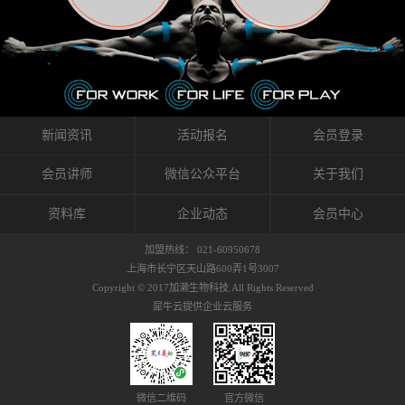
织的筋膜。它可以作用于关节或肌肉表面，释
的作用。 Kinesio肌内效贴不像药物那样在短时
的，是在研发生产过程中竭尽全力的降低致敏
放压力，刺激深层筋膜。“雪花”贴扎疗法是一
间内表现出症状，而是通过花费时间创造一个
性，减少贴布本身带来的致敏率。那到底是什
种可以改变肌肉、筋膜和间质液之间自然流动
对身体没有伤害（副作用等）的环境来减轻症
么原因引起的过敏瘙痒呢？我整理了以下内容
关系的方法。 间质液间质被称为人体的新器
状。 但是，由于营养、精神、运动的平衡被破
仅供大家参考，希望能给予大家帮助。首先我
官。研究人员认为，整个身体的网络是由坚韧
坏，各种细胞就会发生病态变化。 在一定的状
们分析解剖下过敏的原因，然后简说一下
且柔软的蛋白质结构所支撑的相互连接的充满
态下，细胞因子会自动捕捉异常，并在细胞之
KINESIO贴布贴扎后预防应对。我把导致过敏的
流体的空间构成的。如果作为脏器，这是人体
间传递适当的修复信息。可以收集各自所需的
原因，简单分为外因和内因。外因1，贴布贴布
新闻资讯
活动报名
会员登录
最大的脏器，约占体重的20%（相比之下，皮
物质，创造容易发挥自然治愈力的环境（细胞
本身的质量是导致过敏的重要原因之一。它包
肤构成约16%）。且研究人员认为体液在身体
因子级联；细胞因子的连锁反应）。 如果这种
括：1）面料的伸展率、回缩率、纤维的刺激
会员讲师
微信公众平台
关于我们
内流通，有助于细胞的再生和恢复。“1”“雪花”
细胞因子发生障碍，就会提供过多的物质，或
性。贴布内杂乱的纤维长时间贴在皮肤上，可
贴扎应用的目的: 这种贴扎技术是通过对关节
者甚至提供不需要的物质。 因此，身体所需的
能会给皮肤带来过度的刺激，从而引起过敏瘙
资料库
企业动态
会员中心
周围进行轻柔的刺激，改善受影响的关节和肌
自然愈合能力不仅不能发挥作用，反而会造成
痒。 &#...
肉的运动，对间质液进行适当的调整。 合并的
恶化的环境。Kinesio肌内效贴的作用，就是解
加盟热线： 021-60950678
效果是在增加刺激面积的同时，对关节提供更
决这些问题。 KinesioTaping ® （Kinesio贴扎
上海市长宁区天山路600弄1号3007
深级别的支持。 贴扎不仅促进淋巴流动，还起
疗法）的概念是空（空间），动（流动），冷
Copyright © 2017加濑生物科技.All Rights Reserved
到辅助修复损伤组织的作用。对组织的营养供
（抑制热的上升），为了实现这些，贴布的质
犀牛云提供企业云服务
应起到至关重要的间质液可到达包含筋膜，腱
量（种类），贴布的形状和贴扎方式被研发制
膜，韧带和关节周围皮下组织的关节囊。 流
作出来。 特别地，Kinesio Medical
体力学理论加濑博士-Kinesio肌内效贴布的发明
Tappling®（Kinesio医疗贴扎）通过从皮肤表面
人流体力学理论是以对日常生活产生反复影响
长时间给予适...
的纤细筋膜的性质为焦点。 筋膜容易受到外部
微信二维码
官方微信