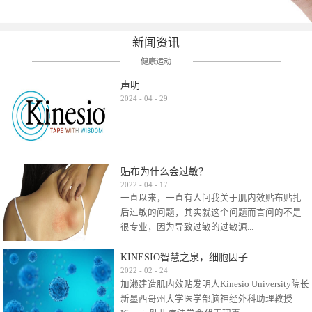
新闻资讯
健康运动
声明
2024
-
04
-
29
贴布为什么会过敏？
2022
-
04
-
17
一直以来，一直有人问我关于肌内效贴布贴扎
后过敏的问题，其实就这个问题而言问的不是
很专业，因为导致过敏的过敏源...
KINESIO智慧之泉，细胞因子
很多，比如试穿件衣服有时都会过敏，特定条
2022
-
02
-
24
加濑建造肌内效贴发明人Kinesio University院长
件下吃东西有时也会过敏，难道不吃不穿了？
新墨西哥州大学医学部脑神经外科助理教授
其他品牌的在此我们不予评价，就KINESIO肌内