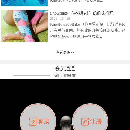
Kinesio贴扎疗法学会代表理事...
效贴布来说，40多年的研究开发制造肌内效贴
布及贴扎技术，期间过敏的案例当然也有。
Snowflake （雪花贴扎）的临床推理
比如我本人，几乎天天接触KINESIO肌内效，无
Kinesio Taping Association International
2021
-
12
-
10
论从皮肤适应性还是本人皮肤本身就不属于不
Kinesio Snowflake （称为雪花贴）比较适合应
（KTAI）名誉会长 身体具有免疫、疼痛、细胞
易过敏的那种，基本不会有过敏瘙痒的情况。
用在关节周围，能有效的改善筋膜的功能。这
破坏、发热、修复、增殖、再生等自然愈合能
但是，当身体不适、休息不好、持续紧张等特
种贴扎技术可以适用于各层软...
力。 多作为细胞因子存在于皮肤表皮、真皮、
殊因素的影响下，有时还是会出现瘙痒过敏的
毛细血管、筋膜中循环的间质液中。 可以认
情况。 最近一次，受新冠疫情封控影响，前
为，KINESIO TAPING ®(以下称为：KINESIO贴
前后后居家近30天左右，感觉日子都日夜颠倒
查看更多>>
组织:肌肉，肌腱，韧带（主要围绕有问题的关
扎疗法）的效果是通过创造一个环境，使每种
了。一天夜里饮酒过量，第2天起床胃不舒服、
节）。 snowflake“雪花”这个名字并不是指形
（约60种）细胞因子都能适当的发挥作用，可
左第12肋按压痛，膝关节髌韧带还撞了下，疼
状，而是指贴布本身很重量，以及贴布刺激的
以激发身体的自然愈合能力。 通常，药物会削
会员通道
痛影响走路。当天疼痛部贴了EDF和胃十字，膝
类型。贴布的应用充分利用了体内由间质液组
弱细胞因子的作用，单方面还会引起副作用的
关节贴了半月板贴布。第2天第12肋部的EDF和
我们只做最好的
成的自然流体力学的流体层。这种轻微的刺激
症状。 与此相比，Kinesio肌内效贴创造了细
胃十字贴布有点痒的迹象，我用手指腹适当的
对损伤细胞的修复和如何发挥作用提供了宝贵
胞因子最容易工作的环境，它可以在细胞因子
轻轻按压后不再去过度碰它，几个小时后，瘙
的见解。 作为锚点的“I”形中心条和半圆形扩展
变少的情况下增加细胞因子，在细胞因子变多
痒迹象消失了。但是第12肋按压还是有点疼
条的组合，不仅可以为受影响的组织增加空
的情况下减少细胞因子。 然而，细胞因子本身
痛，我就继续贴着。第3天第12肋部的疼痛基本
间，还可以在单片贴布上提供支持和深度刺
的控制仍有许多未知。 细胞因子是一种酵素，
消失，贴布也没有出现进一步瘙痒过敏。而膝
激。通过对间质液的适当控制，可以连接皮下
各种各样的酵素起着适当的作用，为细胞创造
关节的半月板贴布张力用的100%，但自始至终
筋膜，对关节进行非常轻柔的刺激，增加患部
了适合居住的环境。 在现代医学上，这种细胞
它都很坚强的贴着，没有出现过任何瘙痒的迹
登录
注册
的治疗区域。 snowflake“雪花”贴布不会妨碍皮
因子是一种酶的观点往往被否定，但在体内有
象。不同的条件下，同一个身体，不同的部位
肤上下左右运动，有效的辅助修复关节周围组
有毒细菌和无毒细菌，它们起着保持身体平衡
皮肤的敏感度也有不同。因此我们KINESIO要做