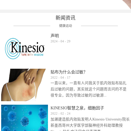
新闻资讯
健康运动
声明
2024
-
04
-
29
贴布为什么会过敏？
2022
-
04
-
17
一直以来，一直有人问我关于肌内效贴布贴扎
后过敏的问题，其实就这个问题而言问的不是
很专业，因为导致过敏的过敏源...
KINESIO智慧之泉，细胞因子
很多，比如试穿件衣服有时都会过敏，特定条
2022
-
02
-
24
加濑建造肌内效贴发明人Kinesio University院长
件下吃东西有时也会过敏，难道不吃不穿了？
新墨西哥州大学医学部脑神经外科助理教授
其他品牌的在此我们不予评价，就KINESIO肌内