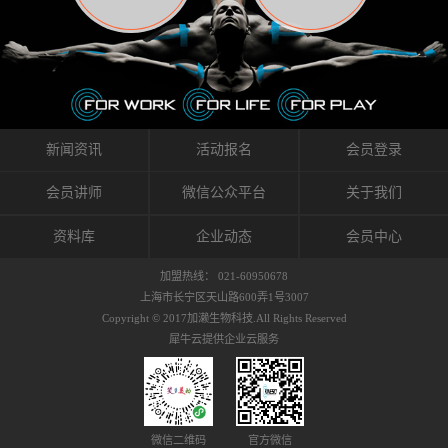
织的筋膜。它可以作用于关节或肌肉表面，释
的作用。 Kinesio肌内效贴不像药物那样在短时
的，是在研发生产过程中竭尽全力的降低致敏
放压力，刺激深层筋膜。“雪花”贴扎疗法是一
间内表现出症状，而是通过花费时间创造一个
性，减少贴布本身带来的致敏率。那到底是什
种可以改变肌肉、筋膜和间质液之间自然流动
对身体没有伤害（副作用等）的环境来减轻症
么原因引起的过敏瘙痒呢？我整理了以下内容
关系的方法。 间质液间质被称为人体的新器
状。 但是，由于营养、精神、运动的平衡被破
仅供大家参考，希望能给予大家帮助。首先我
官。研究人员认为，整个身体的网络是由坚韧
坏，各种细胞就会发生病态变化。 在一定的状
们分析解剖下过敏的原因，然后简说一下
且柔软的蛋白质结构所支撑的相互连接的充满
态下，细胞因子会自动捕捉异常，并在细胞之
KINESIO贴布贴扎后预防应对。我把导致过敏的
流体的空间构成的。如果作为脏器，这是人体
间传递适当的修复信息。可以收集各自所需的
原因，简单分为外因和内因。外因1，贴布贴布
新闻资讯
活动报名
会员登录
最大的脏器，约占体重的20%（相比之下，皮
物质，创造容易发挥自然治愈力的环境（细胞
本身的质量是导致过敏的重要原因之一。它包
肤构成约16%）。且研究人员认为体液在身体
因子级联；细胞因子的连锁反应）。 如果这种
括：1）面料的伸展率、回缩率、纤维的刺激
会员讲师
微信公众平台
关于我们
内流通，有助于细胞的再生和恢复。“1”“雪花”
细胞因子发生障碍，就会提供过多的物质，或
性。贴布内杂乱的纤维长时间贴在皮肤上，可
贴扎应用的目的: 这种贴扎技术是通过对关节
者甚至提供不需要的物质。 因此，身体所需的
能会给皮肤带来过度的刺激，从而引起过敏瘙
资料库
企业动态
会员中心
周围进行轻柔的刺激，改善受影响的关节和肌
自然愈合能力不仅不能发挥作用，反而会造成
痒。 &#...
肉的运动，对间质液进行适当的调整。 合并的
恶化的环境。Kinesio肌内效贴的作用，就是解
加盟热线： 021-60950678
效果是在增加刺激面积的同时，对关节提供更
决这些问题。 KinesioTaping ® （Kinesio贴扎
上海市长宁区天山路600弄1号3007
深级别的支持。 贴扎不仅促进淋巴流动，还起
疗法）的概念是空（空间），动（流动），冷
Copyright © 2017加濑生物科技.All Rights Reserved
到辅助修复损伤组织的作用。对组织的营养供
（抑制热的上升），为了实现这些，贴布的质
犀牛云提供企业云服务
应起到至关重要的间质液可到达包含筋膜，腱
量（种类），贴布的形状和贴扎方式被研发制
膜，韧带和关节周围皮下组织的关节囊。 流
作出来。 特别地，Kinesio Medical
体力学理论加濑博士-Kinesio肌内效贴布的发明
Tappling®（Kinesio医疗贴扎）通过从皮肤表面
人流体力学理论是以对日常生活产生反复影响
长时间给予适...
的纤细筋膜的性质为焦点。 筋膜容易受到外部
微信二维码
官方微信