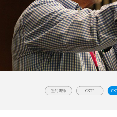
签约讲师
CKTP
CK