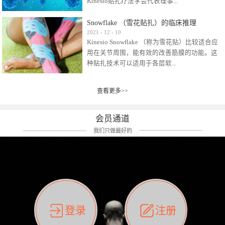
Kinesio贴扎疗法学会代表理事...
效贴布来说，40多年的研究开发制造肌内效贴
布及贴扎技术，期间过敏的案例当然也有。
Snowflake （雪花贴扎）的临床推理
比如我本人，几乎天天接触KINESIO肌内效，无
Kinesio Taping Association International
2021
-
12
-
10
论从皮肤适应性还是本人皮肤本身就不属于不
Kinesio Snowflake （称为雪花贴）比较适合应
（KTAI）名誉会长 身体具有免疫、疼痛、细胞
易过敏的那种，基本不会有过敏瘙痒的情况。
用在关节周围，能有效的改善筋膜的功能。这
破坏、发热、修复、增殖、再生等自然愈合能
但是，当身体不适、休息不好、持续紧张等特
种贴扎技术可以适用于各层软...
力。 多作为细胞因子存在于皮肤表皮、真皮、
殊因素的影响下，有时还是会出现瘙痒过敏的
毛细血管、筋膜中循环的间质液中。 可以认
情况。 最近一次，受新冠疫情封控影响，前
为，KINESIO TAPING ®(以下称为：KINESIO贴
前后后居家近30天左右，感觉日子都日夜颠倒
查看更多>>
组织:肌肉，肌腱，韧带（主要围绕有问题的关
扎疗法）的效果是通过创造一个环境，使每种
了。一天夜里饮酒过量，第2天起床胃不舒服、
节）。 snowflake“雪花”这个名字并不是指形
（约60种）细胞因子都能适当的发挥作用，可
左第12肋按压痛，膝关节髌韧带还撞了下，疼
状，而是指贴布本身很重量，以及贴布刺激的
以激发身体的自然愈合能力。 通常，药物会削
会员通道
痛影响走路。当天疼痛部贴了EDF和胃十字，膝
类型。贴布的应用充分利用了体内由间质液组
弱细胞因子的作用，单方面还会引起副作用的
关节贴了半月板贴布。第2天第12肋部的EDF和
我们只做最好的
成的自然流体力学的流体层。这种轻微的刺激
症状。 与此相比，Kinesio肌内效贴创造了细
胃十字贴布有点痒的迹象，我用手指腹适当的
对损伤细胞的修复和如何发挥作用提供了宝贵
胞因子最容易工作的环境，它可以在细胞因子
轻轻按压后不再去过度碰它，几个小时后，瘙
的见解。 作为锚点的“I”形中心条和半圆形扩展
变少的情况下增加细胞因子，在细胞因子变多
痒迹象消失了。但是第12肋按压还是有点疼
条的组合，不仅可以为受影响的组织增加空
的情况下减少细胞因子。 然而，细胞因子本身
痛，我就继续贴着。第3天第12肋部的疼痛基本
间，还可以在单片贴布上提供支持和深度刺
的控制仍有许多未知。 细胞因子是一种酵素，
消失，贴布也没有出现进一步瘙痒过敏。而膝
激。通过对间质液的适当控制，可以连接皮下
各种各样的酵素起着适当的作用，为细胞创造
关节的半月板贴布张力用的100%，但自始至终
筋膜，对关节进行非常轻柔的刺激，增加患部
了适合居住的环境。 在现代医学上，这种细胞
它都很坚强的贴着，没有出现过任何瘙痒的迹
登录
注册
的治疗区域。 snowflake“雪花”贴布不会妨碍皮
因子是一种酶的观点往往被否定，但在体内有
象。不同的条件下，同一个身体，不同的部位
肤上下左右运动，有效的辅助修复关节周围组
有毒细菌和无毒细菌，它们起着保持身体平衡
皮肤的敏感度也有不同。因此我们KINESIO要做