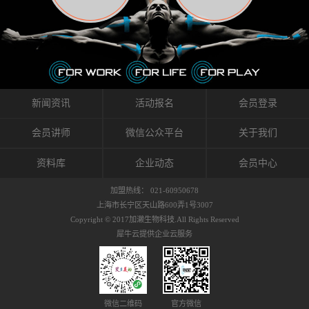
织的筋膜。它可以作用于关节或肌肉表面，释
的作用。 Kinesio肌内效贴不像药物那样在短时
的，是在研发生产过程中竭尽全力的降低致敏
放压力，刺激深层筋膜。“雪花”贴扎疗法是一
间内表现出症状，而是通过花费时间创造一个
性，减少贴布本身带来的致敏率。那到底是什
种可以改变肌肉、筋膜和间质液之间自然流动
对身体没有伤害（副作用等）的环境来减轻症
么原因引起的过敏瘙痒呢？我整理了以下内容
关系的方法。 间质液间质被称为人体的新器
状。 但是，由于营养、精神、运动的平衡被破
仅供大家参考，希望能给予大家帮助。首先我
官。研究人员认为，整个身体的网络是由坚韧
坏，各种细胞就会发生病态变化。 在一定的状
们分析解剖下过敏的原因，然后简说一下
且柔软的蛋白质结构所支撑的相互连接的充满
态下，细胞因子会自动捕捉异常，并在细胞之
KINESIO贴布贴扎后预防应对。我把导致过敏的
流体的空间构成的。如果作为脏器，这是人体
间传递适当的修复信息。可以收集各自所需的
原因，简单分为外因和内因。外因1，贴布贴布
新闻资讯
活动报名
会员登录
最大的脏器，约占体重的20%（相比之下，皮
物质，创造容易发挥自然治愈力的环境（细胞
本身的质量是导致过敏的重要原因之一。它包
肤构成约16%）。且研究人员认为体液在身体
因子级联；细胞因子的连锁反应）。 如果这种
括：1）面料的伸展率、回缩率、纤维的刺激
会员讲师
微信公众平台
关于我们
内流通，有助于细胞的再生和恢复。“1”“雪花”
细胞因子发生障碍，就会提供过多的物质，或
性。贴布内杂乱的纤维长时间贴在皮肤上，可
贴扎应用的目的: 这种贴扎技术是通过对关节
者甚至提供不需要的物质。 因此，身体所需的
能会给皮肤带来过度的刺激，从而引起过敏瘙
资料库
企业动态
会员中心
周围进行轻柔的刺激，改善受影响的关节和肌
自然愈合能力不仅不能发挥作用，反而会造成
痒。 &#...
肉的运动，对间质液进行适当的调整。 合并的
恶化的环境。Kinesio肌内效贴的作用，就是解
加盟热线： 021-60950678
效果是在增加刺激面积的同时，对关节提供更
决这些问题。 KinesioTaping ® （Kinesio贴扎
上海市长宁区天山路600弄1号3007
深级别的支持。 贴扎不仅促进淋巴流动，还起
疗法）的概念是空（空间），动（流动），冷
Copyright © 2017加濑生物科技.All Rights Reserved
到辅助修复损伤组织的作用。对组织的营养供
（抑制热的上升），为了实现这些，贴布的质
犀牛云提供企业云服务
应起到至关重要的间质液可到达包含筋膜，腱
量（种类），贴布的形状和贴扎方式被研发制
膜，韧带和关节周围皮下组织的关节囊。 流
作出来。 特别地，Kinesio Medical
体力学理论加濑博士-Kinesio肌内效贴布的发明
Tappling®（Kinesio医疗贴扎）通过从皮肤表面
人流体力学理论是以对日常生活产生反复影响
长时间给予适...
的纤细筋膜的性质为焦点。 筋膜容易受到外部
微信二维码
官方微信