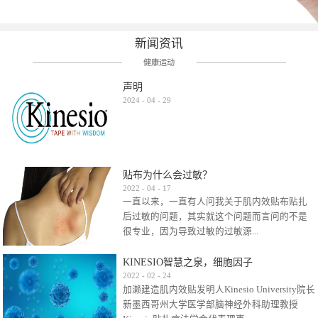
新闻资讯
健康运动
声明
2024
-
04
-
29
贴布为什么会过敏？
2022
-
04
-
17
一直以来，一直有人问我关于肌内效贴布贴扎
后过敏的问题，其实就这个问题而言问的不是
很专业，因为导致过敏的过敏源...
KINESIO智慧之泉，细胞因子
很多，比如试穿件衣服有时都会过敏，特定条
2022
-
02
-
24
加濑建造肌内效贴发明人Kinesio University院长
件下吃东西有时也会过敏，难道不吃不穿了？
新墨西哥州大学医学部脑神经外科助理教授
其他品牌的在此我们不予评价，就KINESIO肌内