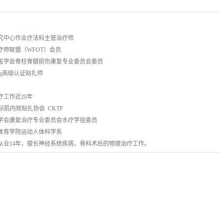
究中心作业疗法科主管治疗师
疗师联盟（WFOT）会员
医学会脊柱脊髓损伤康复专业委员会委员
taping高级认证贴扎师
疗工作近20年
国际肌内效贴扎协会 CKTP
学会康复治疗专业委员会水疗学组委员
体育学院运动人体科学系
从业14年，擅长神经系统疾病，骨科术后的物理治疗工作。