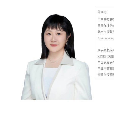
陈亚彬
中国康复研
国际作业治
北京市康复
Kinesio 
从事康复治
KINESIO
中国康复医
毕业于首都
物理治疗师