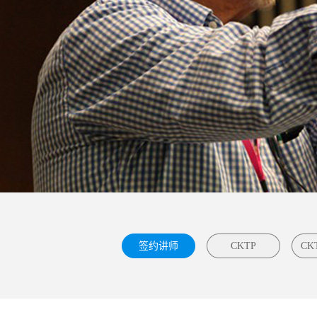
签约讲师
CKTP
CK