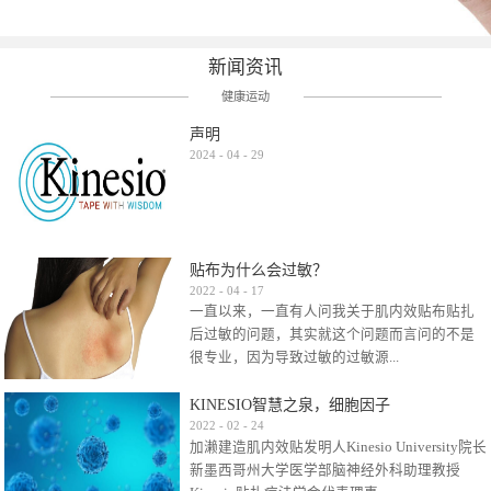
新闻资讯
健康运动
声明
2024
-
04
-
29
贴布为什么会过敏？
2022
-
04
-
17
一直以来，一直有人问我关于肌内效贴布贴扎
后过敏的问题，其实就这个问题而言问的不是
很专业，因为导致过敏的过敏源...
KINESIO智慧之泉，细胞因子
很多，比如试穿件衣服有时都会过敏，特定条
2022
-
02
-
24
加濑建造肌内效贴发明人Kinesio University院长
件下吃东西有时也会过敏，难道不吃不穿了？
新墨西哥州大学医学部脑神经外科助理教授
其他品牌的在此我们不予评价，就KINESIO肌内