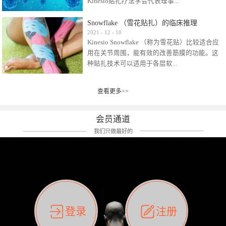
Kinesio贴扎疗法学会代表理事...
效贴布来说，40多年的研究开发制造肌内效贴
布及贴扎技术，期间过敏的案例当然也有。
Snowflake （雪花贴扎）的临床推理
比如我本人，几乎天天接触KINESIO肌内效，无
Kinesio Taping Association International
2021
-
12
-
10
论从皮肤适应性还是本人皮肤本身就不属于不
Kinesio Snowflake （称为雪花贴）比较适合应
（KTAI）名誉会长 身体具有免疫、疼痛、细胞
易过敏的那种，基本不会有过敏瘙痒的情况。
用在关节周围，能有效的改善筋膜的功能。这
破坏、发热、修复、增殖、再生等自然愈合能
但是，当身体不适、休息不好、持续紧张等特
种贴扎技术可以适用于各层软...
力。 多作为细胞因子存在于皮肤表皮、真皮、
殊因素的影响下，有时还是会出现瘙痒过敏的
毛细血管、筋膜中循环的间质液中。 可以认
情况。 最近一次，受新冠疫情封控影响，前
为，KINESIO TAPING ®(以下称为：KINESIO贴
前后后居家近30天左右，感觉日子都日夜颠倒
查看更多>>
组织:肌肉，肌腱，韧带（主要围绕有问题的关
扎疗法）的效果是通过创造一个环境，使每种
了。一天夜里饮酒过量，第2天起床胃不舒服、
节）。 snowflake“雪花”这个名字并不是指形
（约60种）细胞因子都能适当的发挥作用，可
左第12肋按压痛，膝关节髌韧带还撞了下，疼
状，而是指贴布本身很重量，以及贴布刺激的
以激发身体的自然愈合能力。 通常，药物会削
会员通道
痛影响走路。当天疼痛部贴了EDF和胃十字，膝
类型。贴布的应用充分利用了体内由间质液组
弱细胞因子的作用，单方面还会引起副作用的
关节贴了半月板贴布。第2天第12肋部的EDF和
我们只做最好的
成的自然流体力学的流体层。这种轻微的刺激
症状。 与此相比，Kinesio肌内效贴创造了细
胃十字贴布有点痒的迹象，我用手指腹适当的
对损伤细胞的修复和如何发挥作用提供了宝贵
胞因子最容易工作的环境，它可以在细胞因子
轻轻按压后不再去过度碰它，几个小时后，瘙
的见解。 作为锚点的“I”形中心条和半圆形扩展
变少的情况下增加细胞因子，在细胞因子变多
痒迹象消失了。但是第12肋按压还是有点疼
条的组合，不仅可以为受影响的组织增加空
的情况下减少细胞因子。 然而，细胞因子本身
痛，我就继续贴着。第3天第12肋部的疼痛基本
间，还可以在单片贴布上提供支持和深度刺
的控制仍有许多未知。 细胞因子是一种酵素，
消失，贴布也没有出现进一步瘙痒过敏。而膝
激。通过对间质液的适当控制，可以连接皮下
各种各样的酵素起着适当的作用，为细胞创造
关节的半月板贴布张力用的100%，但自始至终
筋膜，对关节进行非常轻柔的刺激，增加患部
了适合居住的环境。 在现代医学上，这种细胞
它都很坚强的贴着，没有出现过任何瘙痒的迹
登录
注册
的治疗区域。 snowflake“雪花”贴布不会妨碍皮
因子是一种酶的观点往往被否定，但在体内有
象。不同的条件下，同一个身体，不同的部位
肤上下左右运动，有效的辅助修复关节周围组
有毒细菌和无毒细菌，它们起着保持身体平衡
皮肤的敏感度也有不同。因此我们KINESIO要做