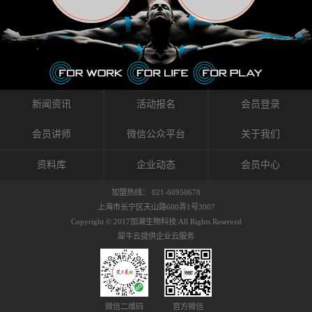
织的筋膜。它可以作用于关节或肌肉表面，释
的作用。 Kinesio肌内效贴不像药物那样在短时
的，是在研发生产过程中竭尽全力的降低致敏
放压力，刺激深层筋膜。“雪花”贴扎疗法是一
间内表现出症状，而是通过花费时间创造一个
性，减少贴布本身带来的致敏率。那到底是什
种可以改变肌肉、筋膜和间质液之间自然流动
对身体没有伤害（副作用等）的环境来减轻症
么原因引起的过敏瘙痒呢？我整理了以下内容
关系的方法。 间质液间质被称为人体的新器
状。 但是，由于营养、精神、运动的平衡被破
仅供大家参考，希望能给予大家帮助。首先我
官。研究人员认为，整个身体的网络是由坚韧
坏，各种细胞就会发生病态变化。 在一定的状
们分析解剖下过敏的原因，然后简说一下
且柔软的蛋白质结构所支撑的相互连接的充满
态下，细胞因子会自动捕捉异常，并在细胞之
KINESIO贴布贴扎后预防应对。我把导致过敏的
流体的空间构成的。如果作为脏器，这是人体
间传递适当的修复信息。可以收集各自所需的
原因，简单分为外因和内因。外因1，贴布贴布
新闻资讯
活动报名
会员登录
最大的脏器，约占体重的20%（相比之下，皮
物质，创造容易发挥自然治愈力的环境（细胞
本身的质量是导致过敏的重要原因之一。它包
肤构成约16%）。且研究人员认为体液在身体
因子级联；细胞因子的连锁反应）。 如果这种
括：1）面料的伸展率、回缩率、纤维的刺激
会员讲师
微信公众平台
关于我们
内流通，有助于细胞的再生和恢复。“1”“雪花”
细胞因子发生障碍，就会提供过多的物质，或
性。贴布内杂乱的纤维长时间贴在皮肤上，可
贴扎应用的目的: 这种贴扎技术是通过对关节
者甚至提供不需要的物质。 因此，身体所需的
能会给皮肤带来过度的刺激，从而引起过敏瘙
资料库
企业动态
会员中心
周围进行轻柔的刺激，改善受影响的关节和肌
自然愈合能力不仅不能发挥作用，反而会造成
痒。 &#...
肉的运动，对间质液进行适当的调整。 合并的
恶化的环境。Kinesio肌内效贴的作用，就是解
加盟热线： 021-60950678
效果是在增加刺激面积的同时，对关节提供更
决这些问题。 KinesioTaping ® （Kinesio贴扎
上海市长宁区天山路600弄1号3007
深级别的支持。 贴扎不仅促进淋巴流动，还起
疗法）的概念是空（空间），动（流动），冷
Copyright © 2017加濑生物科技.All Rights Reserved
到辅助修复损伤组织的作用。对组织的营养供
（抑制热的上升），为了实现这些，贴布的质
犀牛云提供企业云服务
应起到至关重要的间质液可到达包含筋膜，腱
量（种类），贴布的形状和贴扎方式被研发制
膜，韧带和关节周围皮下组织的关节囊。 流
作出来。 特别地，Kinesio Medical
体力学理论加濑博士-Kinesio肌内效贴布的发明
Tappling®（Kinesio医疗贴扎）通过从皮肤表面
人流体力学理论是以对日常生活产生反复影响
长时间给予适...
的纤细筋膜的性质为焦点。 筋膜容易受到外部
微信二维码
官方微信