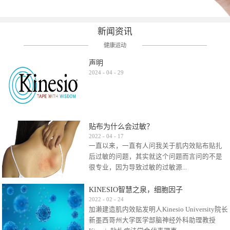
新闻资讯
健康运动
声明
2024
-
04
-
29
贴布为什么会过敏？
2022
-
04
-
17
一直以来，一直有人问我关于肌内效贴布贴扎
后过敏的问题，其实就这个问题而言问的不是
很专业，因为导致过敏的过敏源...
KINESIO智慧之泉，细胞因子
很多，比如试穿件衣服有时都会过敏，特定条
2022
-
02
-
24
加濑建造肌内效贴发明人Kinesio University院长
件下吃东西有时也会过敏，难道不吃不穿了？
新墨西哥州大学医学部脑神经外科助理教授
其他品牌的在此我们不予评价，就KINESIO肌内