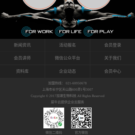
织的筋膜。它可以作用于关节或肌肉表面，释
的作用。 Kinesio肌内效贴不像药物那样在短时
的，是在研发生产过程中竭尽全力的降低致敏
放压力，刺激深层筋膜。“雪花”贴扎疗法是一
间内表现出症状，而是通过花费时间创造一个
性，减少贴布本身带来的致敏率。那到底是什
种可以改变肌肉、筋膜和间质液之间自然流动
对身体没有伤害（副作用等）的环境来减轻症
么原因引起的过敏瘙痒呢？我整理了以下内容
关系的方法。 间质液间质被称为人体的新器
状。 但是，由于营养、精神、运动的平衡被破
仅供大家参考，希望能给予大家帮助。首先我
官。研究人员认为，整个身体的网络是由坚韧
坏，各种细胞就会发生病态变化。 在一定的状
们分析解剖下过敏的原因，然后简说一下
且柔软的蛋白质结构所支撑的相互连接的充满
态下，细胞因子会自动捕捉异常，并在细胞之
KINESIO贴布贴扎后预防应对。我把导致过敏的
流体的空间构成的。如果作为脏器，这是人体
间传递适当的修复信息。可以收集各自所需的
原因，简单分为外因和内因。外因1，贴布贴布
新闻资讯
活动报名
会员登录
最大的脏器，约占体重的20%（相比之下，皮
物质，创造容易发挥自然治愈力的环境（细胞
本身的质量是导致过敏的重要原因之一。它包
肤构成约16%）。且研究人员认为体液在身体
因子级联；细胞因子的连锁反应）。 如果这种
括：1）面料的伸展率、回缩率、纤维的刺激
会员讲师
微信公众平台
关于我们
内流通，有助于细胞的再生和恢复。“1”“雪花”
细胞因子发生障碍，就会提供过多的物质，或
性。贴布内杂乱的纤维长时间贴在皮肤上，可
贴扎应用的目的: 这种贴扎技术是通过对关节
者甚至提供不需要的物质。 因此，身体所需的
能会给皮肤带来过度的刺激，从而引起过敏瘙
资料库
企业动态
会员中心
周围进行轻柔的刺激，改善受影响的关节和肌
自然愈合能力不仅不能发挥作用，反而会造成
痒。 &#...
肉的运动，对间质液进行适当的调整。 合并的
恶化的环境。Kinesio肌内效贴的作用，就是解
加盟热线： 021-60950678
效果是在增加刺激面积的同时，对关节提供更
决这些问题。 KinesioTaping ® （Kinesio贴扎
上海市长宁区天山路600弄1号3007
深级别的支持。 贴扎不仅促进淋巴流动，还起
疗法）的概念是空（空间），动（流动），冷
Copyright © 2017加濑生物科技.All Rights Reserved
到辅助修复损伤组织的作用。对组织的营养供
（抑制热的上升），为了实现这些，贴布的质
犀牛云提供企业云服务
应起到至关重要的间质液可到达包含筋膜，腱
量（种类），贴布的形状和贴扎方式被研发制
膜，韧带和关节周围皮下组织的关节囊。 流
作出来。 特别地，Kinesio Medical
体力学理论加濑博士-Kinesio肌内效贴布的发明
Tappling®（Kinesio医疗贴扎）通过从皮肤表面
人流体力学理论是以对日常生活产生反复影响
长时间给予适...
的纤细筋膜的性质为焦点。 筋膜容易受到外部
微信二维码
官方微信