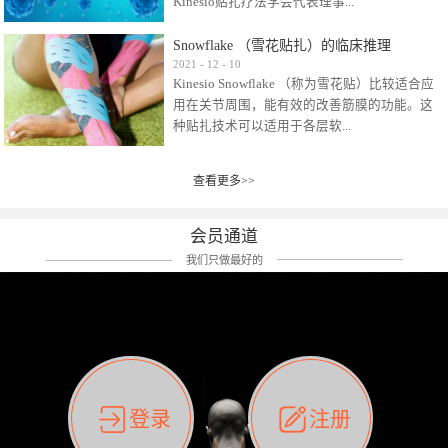
Kinesio贴扎疗法学会代表理事...
效贴布来说，40多年的研究开发制造肌内效贴
布及贴扎技术，期间过敏的案例当然也有。
Snowflake （雪花贴扎）的临床推理
比如我本人，几乎天天接触KINESIO肌内效，无
Kinesio Taping Association International
2021
-
12
-
10
论从皮肤适应性还是本人皮肤本身就不属于不
Kinesio Snowflake （称为雪花贴）比较适合应
（KTAI）名誉会长 身体具有免疫、疼痛、细胞
易过敏的那种，基本不会有过敏瘙痒的情况。
用在关节周围，能有效的改善筋膜的功能。这
破坏、发热、修复、增殖、再生等自然愈合能
但是，当身体不适、休息不好、持续紧张等特
种贴扎技术可以适用于各层软...
力。 多作为细胞因子存在于皮肤表皮、真皮、
殊因素的影响下，有时还是会出现瘙痒过敏的
毛细血管、筋膜中循环的间质液中。 可以认
情况。 最近一次，受新冠疫情封控影响，前
为，KINESIO TAPING ®(以下称为：KINESIO贴
前后后居家近30天左右，感觉日子都日夜颠倒
查看更多>>
组织:肌肉，肌腱，韧带（主要围绕有问题的关
扎疗法）的效果是通过创造一个环境，使每种
了。一天夜里饮酒过量，第2天起床胃不舒服、
节）。 snowflake“雪花”这个名字并不是指形
（约60种）细胞因子都能适当的发挥作用，可
左第12肋按压痛，膝关节髌韧带还撞了下，疼
状，而是指贴布本身很重量，以及贴布刺激的
以激发身体的自然愈合能力。 通常，药物会削
会员通道
痛影响走路。当天疼痛部贴了EDF和胃十字，膝
类型。贴布的应用充分利用了体内由间质液组
弱细胞因子的作用，单方面还会引起副作用的
关节贴了半月板贴布。第2天第12肋部的EDF和
我们只做最好的
成的自然流体力学的流体层。这种轻微的刺激
症状。 与此相比，Kinesio肌内效贴创造了细
胃十字贴布有点痒的迹象，我用手指腹适当的
对损伤细胞的修复和如何发挥作用提供了宝贵
胞因子最容易工作的环境，它可以在细胞因子
轻轻按压后不再去过度碰它，几个小时后，瘙
的见解。 作为锚点的“I”形中心条和半圆形扩展
变少的情况下增加细胞因子，在细胞因子变多
痒迹象消失了。但是第12肋按压还是有点疼
条的组合，不仅可以为受影响的组织增加空
的情况下减少细胞因子。 然而，细胞因子本身
痛，我就继续贴着。第3天第12肋部的疼痛基本
间，还可以在单片贴布上提供支持和深度刺
的控制仍有许多未知。 细胞因子是一种酵素，
消失，贴布也没有出现进一步瘙痒过敏。而膝
激。通过对间质液的适当控制，可以连接皮下
各种各样的酵素起着适当的作用，为细胞创造
关节的半月板贴布张力用的100%，但自始至终
筋膜，对关节进行非常轻柔的刺激，增加患部
了适合居住的环境。 在现代医学上，这种细胞
它都很坚强的贴着，没有出现过任何瘙痒的迹
登录
注册
的治疗区域。 snowflake“雪花”贴布不会妨碍皮
因子是一种酶的观点往往被否定，但在体内有
象。不同的条件下，同一个身体，不同的部位
肤上下左右运动，有效的辅助修复关节周围组
有毒细菌和无毒细菌，它们起着保持身体平衡
皮肤的敏感度也有不同。因此我们KINESIO要做