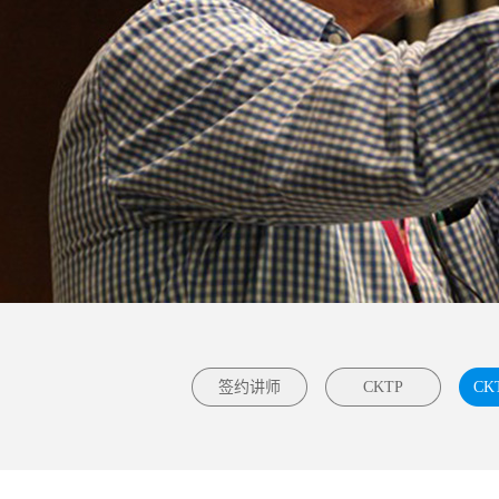
签约讲师
CKTP
CK