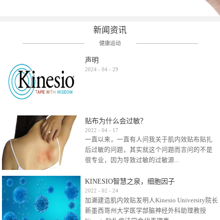
新闻资讯
健康运动
声明
2024
-
04
-
29
贴布为什么会过敏？
2022
-
04
-
17
一直以来，一直有人问我关于肌内效贴布贴扎
后过敏的问题，其实就这个问题而言问的不是
很专业，因为导致过敏的过敏源...
KINESIO智慧之泉，细胞因子
很多，比如试穿件衣服有时都会过敏，特定条
2022
-
02
-
24
加濑建造肌内效贴发明人Kinesio University院长
件下吃东西有时也会过敏，难道不吃不穿了？
新墨西哥州大学医学部脑神经外科助理教授
其他品牌的在此我们不予评价，就KINESIO肌内