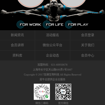
织的筋膜。它可以作用于关节或肌肉表面，释
的作用。 Kinesio肌内效贴不像药物那样在短时
的，是在研发生产过程中竭尽全力的降低致敏
放压力，刺激深层筋膜。“雪花”贴扎疗法是一
间内表现出症状，而是通过花费时间创造一个
性，减少贴布本身带来的致敏率。那到底是什
种可以改变肌肉、筋膜和间质液之间自然流动
对身体没有伤害（副作用等）的环境来减轻症
么原因引起的过敏瘙痒呢？我整理了以下内容
关系的方法。 间质液间质被称为人体的新器
状。 但是，由于营养、精神、运动的平衡被破
仅供大家参考，希望能给予大家帮助。首先我
官。研究人员认为，整个身体的网络是由坚韧
坏，各种细胞就会发生病态变化。 在一定的状
们分析解剖下过敏的原因，然后简说一下
且柔软的蛋白质结构所支撑的相互连接的充满
态下，细胞因子会自动捕捉异常，并在细胞之
KINESIO贴布贴扎后预防应对。我把导致过敏的
流体的空间构成的。如果作为脏器，这是人体
间传递适当的修复信息。可以收集各自所需的
原因，简单分为外因和内因。外因1，贴布贴布
新闻资讯
活动报名
会员登录
最大的脏器，约占体重的20%（相比之下，皮
物质，创造容易发挥自然治愈力的环境（细胞
本身的质量是导致过敏的重要原因之一。它包
肤构成约16%）。且研究人员认为体液在身体
因子级联；细胞因子的连锁反应）。 如果这种
括：1）面料的伸展率、回缩率、纤维的刺激
会员讲师
微信公众平台
关于我们
内流通，有助于细胞的再生和恢复。“1”“雪花”
细胞因子发生障碍，就会提供过多的物质，或
性。贴布内杂乱的纤维长时间贴在皮肤上，可
贴扎应用的目的: 这种贴扎技术是通过对关节
者甚至提供不需要的物质。 因此，身体所需的
能会给皮肤带来过度的刺激，从而引起过敏瘙
资料库
企业动态
会员中心
周围进行轻柔的刺激，改善受影响的关节和肌
自然愈合能力不仅不能发挥作用，反而会造成
痒。 &#...
肉的运动，对间质液进行适当的调整。 合并的
恶化的环境。Kinesio肌内效贴的作用，就是解
加盟热线： 021-60950678
效果是在增加刺激面积的同时，对关节提供更
决这些问题。 KinesioTaping ® （Kinesio贴扎
上海市长宁区天山路600弄1号3007
深级别的支持。 贴扎不仅促进淋巴流动，还起
疗法）的概念是空（空间），动（流动），冷
Copyright © 2017加濑生物科技.All Rights Reserved
到辅助修复损伤组织的作用。对组织的营养供
（抑制热的上升），为了实现这些，贴布的质
犀牛云提供企业云服务
应起到至关重要的间质液可到达包含筋膜，腱
量（种类），贴布的形状和贴扎方式被研发制
膜，韧带和关节周围皮下组织的关节囊。 流
作出来。 特别地，Kinesio Medical
体力学理论加濑博士-Kinesio肌内效贴布的发明
Tappling®（Kinesio医疗贴扎）通过从皮肤表面
人流体力学理论是以对日常生活产生反复影响
长时间给予适...
的纤细筋膜的性质为焦点。 筋膜容易受到外部
微信二维码
官方微信