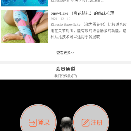
Kinesio贴扎疗法学会代表理事...
效贴布来说，40多年的研究开发制造肌内效贴
布及贴扎技术，期间过敏的案例当然也有。
Snowflake （雪花贴扎）的临床推理
比如我本人，几乎天天接触KINESIO肌内效，无
Kinesio Taping Association International
2021
-
12
-
10
论从皮肤适应性还是本人皮肤本身就不属于不
Kinesio Snowflake （称为雪花贴）比较适合应
（KTAI）名誉会长 身体具有免疫、疼痛、细胞
易过敏的那种，基本不会有过敏瘙痒的情况。
用在关节周围，能有效的改善筋膜的功能。这
破坏、发热、修复、增殖、再生等自然愈合能
但是，当身体不适、休息不好、持续紧张等特
种贴扎技术可以适用于各层软...
力。 多作为细胞因子存在于皮肤表皮、真皮、
殊因素的影响下，有时还是会出现瘙痒过敏的
毛细血管、筋膜中循环的间质液中。 可以认
情况。 最近一次，受新冠疫情封控影响，前
为，KINESIO TAPING ®(以下称为：KINESIO贴
前后后居家近30天左右，感觉日子都日夜颠倒
查看更多>>
组织:肌肉，肌腱，韧带（主要围绕有问题的关
扎疗法）的效果是通过创造一个环境，使每种
了。一天夜里饮酒过量，第2天起床胃不舒服、
节）。 snowflake“雪花”这个名字并不是指形
（约60种）细胞因子都能适当的发挥作用，可
左第12肋按压痛，膝关节髌韧带还撞了下，疼
状，而是指贴布本身很重量，以及贴布刺激的
以激发身体的自然愈合能力。 通常，药物会削
会员通道
痛影响走路。当天疼痛部贴了EDF和胃十字，膝
类型。贴布的应用充分利用了体内由间质液组
弱细胞因子的作用，单方面还会引起副作用的
关节贴了半月板贴布。第2天第12肋部的EDF和
我们只做最好的
成的自然流体力学的流体层。这种轻微的刺激
症状。 与此相比，Kinesio肌内效贴创造了细
胃十字贴布有点痒的迹象，我用手指腹适当的
对损伤细胞的修复和如何发挥作用提供了宝贵
胞因子最容易工作的环境，它可以在细胞因子
轻轻按压后不再去过度碰它，几个小时后，瘙
的见解。 作为锚点的“I”形中心条和半圆形扩展
变少的情况下增加细胞因子，在细胞因子变多
痒迹象消失了。但是第12肋按压还是有点疼
条的组合，不仅可以为受影响的组织增加空
的情况下减少细胞因子。 然而，细胞因子本身
痛，我就继续贴着。第3天第12肋部的疼痛基本
间，还可以在单片贴布上提供支持和深度刺
的控制仍有许多未知。 细胞因子是一种酵素，
消失，贴布也没有出现进一步瘙痒过敏。而膝
激。通过对间质液的适当控制，可以连接皮下
各种各样的酵素起着适当的作用，为细胞创造
关节的半月板贴布张力用的100%，但自始至终
筋膜，对关节进行非常轻柔的刺激，增加患部
了适合居住的环境。 在现代医学上，这种细胞
它都很坚强的贴着，没有出现过任何瘙痒的迹
登录
注册
的治疗区域。 snowflake“雪花”贴布不会妨碍皮
因子是一种酶的观点往往被否定，但在体内有
象。不同的条件下，同一个身体，不同的部位
肤上下左右运动，有效的辅助修复关节周围组
有毒细菌和无毒细菌，它们起着保持身体平衡
皮肤的敏感度也有不同。因此我们KINESIO要做