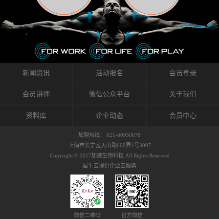
织的筋膜。它可以作用于关节或肌肉表面，释
的作用。 Kinesio肌内效贴不像药物那样在短时
的，是在研发生产过程中竭尽全力的降低致敏
放压力，刺激深层筋膜。“雪花”贴扎疗法是一
间内表现出症状，而是通过花费时间创造一个
性，减少贴布本身带来的致敏率。那到底是什
种可以改变肌肉、筋膜和间质液之间自然流动
对身体没有伤害（副作用等）的环境来减轻症
么原因引起的过敏瘙痒呢？我整理了以下内容
关系的方法。 间质液间质被称为人体的新器
状。 但是，由于营养、精神、运动的平衡被破
仅供大家参考，希望能给予大家帮助。首先我
官。研究人员认为，整个身体的网络是由坚韧
坏，各种细胞就会发生病态变化。 在一定的状
们分析解剖下过敏的原因，然后简说一下
且柔软的蛋白质结构所支撑的相互连接的充满
态下，细胞因子会自动捕捉异常，并在细胞之
KINESIO贴布贴扎后预防应对。我把导致过敏的
流体的空间构成的。如果作为脏器，这是人体
间传递适当的修复信息。可以收集各自所需的
原因，简单分为外因和内因。外因1，贴布贴布
新闻资讯
活动报名
会员登录
最大的脏器，约占体重的20%（相比之下，皮
物质，创造容易发挥自然治愈力的环境（细胞
本身的质量是导致过敏的重要原因之一。它包
肤构成约16%）。且研究人员认为体液在身体
因子级联；细胞因子的连锁反应）。 如果这种
括：1）面料的伸展率、回缩率、纤维的刺激
会员讲师
微信公众平台
关于我们
内流通，有助于细胞的再生和恢复。“1”“雪花”
细胞因子发生障碍，就会提供过多的物质，或
性。贴布内杂乱的纤维长时间贴在皮肤上，可
贴扎应用的目的: 这种贴扎技术是通过对关节
者甚至提供不需要的物质。 因此，身体所需的
能会给皮肤带来过度的刺激，从而引起过敏瘙
资料库
企业动态
会员中心
周围进行轻柔的刺激，改善受影响的关节和肌
自然愈合能力不仅不能发挥作用，反而会造成
痒。 &#...
肉的运动，对间质液进行适当的调整。 合并的
恶化的环境。Kinesio肌内效贴的作用，就是解
加盟热线： 021-60950678
效果是在增加刺激面积的同时，对关节提供更
决这些问题。 KinesioTaping ® （Kinesio贴扎
上海市长宁区天山路600弄1号3007
深级别的支持。 贴扎不仅促进淋巴流动，还起
疗法）的概念是空（空间），动（流动），冷
Copyright © 2017加濑生物科技.All Rights Reserved
到辅助修复损伤组织的作用。对组织的营养供
（抑制热的上升），为了实现这些，贴布的质
犀牛云提供企业云服务
应起到至关重要的间质液可到达包含筋膜，腱
量（种类），贴布的形状和贴扎方式被研发制
膜，韧带和关节周围皮下组织的关节囊。 流
作出来。 特别地，Kinesio Medical
体力学理论加濑博士-Kinesio肌内效贴布的发明
Tappling®（Kinesio医疗贴扎）通过从皮肤表面
人流体力学理论是以对日常生活产生反复影响
长时间给予适...
的纤细筋膜的性质为焦点。 筋膜容易受到外部
微信二维码
官方微信