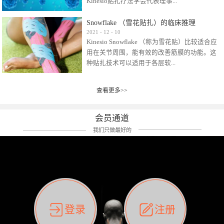
Kinesio贴扎疗法学会代表理事...
效贴布来说，40多年的研究开发制造肌内效贴
布及贴扎技术，期间过敏的案例当然也有。
Snowflake （雪花贴扎）的临床推理
比如我本人，几乎天天接触KINESIO肌内效，无
Kinesio Taping Association International
2021
-
12
-
10
论从皮肤适应性还是本人皮肤本身就不属于不
Kinesio Snowflake （称为雪花贴）比较适合应
（KTAI）名誉会长 身体具有免疫、疼痛、细胞
易过敏的那种，基本不会有过敏瘙痒的情况。
用在关节周围，能有效的改善筋膜的功能。这
破坏、发热、修复、增殖、再生等自然愈合能
但是，当身体不适、休息不好、持续紧张等特
种贴扎技术可以适用于各层软...
力。 多作为细胞因子存在于皮肤表皮、真皮、
殊因素的影响下，有时还是会出现瘙痒过敏的
毛细血管、筋膜中循环的间质液中。 可以认
情况。 最近一次，受新冠疫情封控影响，前
为，KINESIO TAPING ®(以下称为：KINESIO贴
前后后居家近30天左右，感觉日子都日夜颠倒
查看更多>>
组织:肌肉，肌腱，韧带（主要围绕有问题的关
扎疗法）的效果是通过创造一个环境，使每种
了。一天夜里饮酒过量，第2天起床胃不舒服、
节）。 snowflake“雪花”这个名字并不是指形
（约60种）细胞因子都能适当的发挥作用，可
左第12肋按压痛，膝关节髌韧带还撞了下，疼
状，而是指贴布本身很重量，以及贴布刺激的
以激发身体的自然愈合能力。 通常，药物会削
会员通道
痛影响走路。当天疼痛部贴了EDF和胃十字，膝
类型。贴布的应用充分利用了体内由间质液组
弱细胞因子的作用，单方面还会引起副作用的
关节贴了半月板贴布。第2天第12肋部的EDF和
我们只做最好的
成的自然流体力学的流体层。这种轻微的刺激
症状。 与此相比，Kinesio肌内效贴创造了细
胃十字贴布有点痒的迹象，我用手指腹适当的
对损伤细胞的修复和如何发挥作用提供了宝贵
胞因子最容易工作的环境，它可以在细胞因子
轻轻按压后不再去过度碰它，几个小时后，瘙
的见解。 作为锚点的“I”形中心条和半圆形扩展
变少的情况下增加细胞因子，在细胞因子变多
痒迹象消失了。但是第12肋按压还是有点疼
条的组合，不仅可以为受影响的组织增加空
的情况下减少细胞因子。 然而，细胞因子本身
痛，我就继续贴着。第3天第12肋部的疼痛基本
间，还可以在单片贴布上提供支持和深度刺
的控制仍有许多未知。 细胞因子是一种酵素，
消失，贴布也没有出现进一步瘙痒过敏。而膝
激。通过对间质液的适当控制，可以连接皮下
各种各样的酵素起着适当的作用，为细胞创造
关节的半月板贴布张力用的100%，但自始至终
筋膜，对关节进行非常轻柔的刺激，增加患部
了适合居住的环境。 在现代医学上，这种细胞
它都很坚强的贴着，没有出现过任何瘙痒的迹
登录
注册
的治疗区域。 snowflake“雪花”贴布不会妨碍皮
因子是一种酶的观点往往被否定，但在体内有
象。不同的条件下，同一个身体，不同的部位
肤上下左右运动，有效的辅助修复关节周围组
有毒细菌和无毒细菌，它们起着保持身体平衡
皮肤的敏感度也有不同。因此我们KINESIO要做