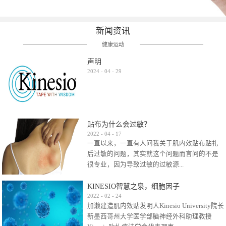
新闻资讯
健康运动
声明
2024
-
04
-
29
贴布为什么会过敏？
2022
-
04
-
17
一直以来，一直有人问我关于肌内效贴布贴扎
后过敏的问题，其实就这个问题而言问的不是
很专业，因为导致过敏的过敏源...
KINESIO智慧之泉，细胞因子
很多，比如试穿件衣服有时都会过敏，特定条
2022
-
02
-
24
加濑建造肌内效贴发明人Kinesio University院长
件下吃东西有时也会过敏，难道不吃不穿了？
新墨西哥州大学医学部脑神经外科助理教授
其他品牌的在此我们不予评价，就KINESIO肌内