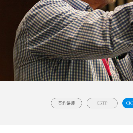
签约讲师
CKTP
CK