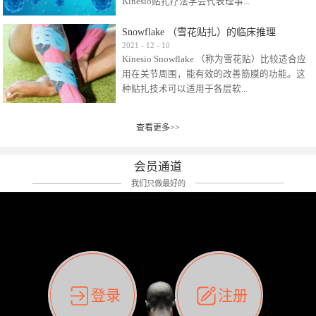
Kinesio贴扎疗法学会代表理事...
效贴布来说，40多年的研究开发制造肌内效贴
布及贴扎技术，期间过敏的案例当然也有。
Snowflake （雪花贴扎）的临床推理
比如我本人，几乎天天接触KINESIO肌内效，无
Kinesio Taping Association International
2021
-
12
-
10
论从皮肤适应性还是本人皮肤本身就不属于不
Kinesio Snowflake （称为雪花贴）比较适合应
（KTAI）名誉会长 身体具有免疫、疼痛、细胞
易过敏的那种，基本不会有过敏瘙痒的情况。
用在关节周围，能有效的改善筋膜的功能。这
破坏、发热、修复、增殖、再生等自然愈合能
但是，当身体不适、休息不好、持续紧张等特
种贴扎技术可以适用于各层软...
力。 多作为细胞因子存在于皮肤表皮、真皮、
殊因素的影响下，有时还是会出现瘙痒过敏的
毛细血管、筋膜中循环的间质液中。 可以认
情况。 最近一次，受新冠疫情封控影响，前
为，KINESIO TAPING ®(以下称为：KINESIO贴
前后后居家近30天左右，感觉日子都日夜颠倒
查看更多>>
组织:肌肉，肌腱，韧带（主要围绕有问题的关
扎疗法）的效果是通过创造一个环境，使每种
了。一天夜里饮酒过量，第2天起床胃不舒服、
节）。 snowflake“雪花”这个名字并不是指形
（约60种）细胞因子都能适当的发挥作用，可
左第12肋按压痛，膝关节髌韧带还撞了下，疼
状，而是指贴布本身很重量，以及贴布刺激的
以激发身体的自然愈合能力。 通常，药物会削
会员通道
痛影响走路。当天疼痛部贴了EDF和胃十字，膝
类型。贴布的应用充分利用了体内由间质液组
弱细胞因子的作用，单方面还会引起副作用的
关节贴了半月板贴布。第2天第12肋部的EDF和
我们只做最好的
成的自然流体力学的流体层。这种轻微的刺激
症状。 与此相比，Kinesio肌内效贴创造了细
胃十字贴布有点痒的迹象，我用手指腹适当的
对损伤细胞的修复和如何发挥作用提供了宝贵
胞因子最容易工作的环境，它可以在细胞因子
轻轻按压后不再去过度碰它，几个小时后，瘙
的见解。 作为锚点的“I”形中心条和半圆形扩展
变少的情况下增加细胞因子，在细胞因子变多
痒迹象消失了。但是第12肋按压还是有点疼
条的组合，不仅可以为受影响的组织增加空
的情况下减少细胞因子。 然而，细胞因子本身
痛，我就继续贴着。第3天第12肋部的疼痛基本
间，还可以在单片贴布上提供支持和深度刺
的控制仍有许多未知。 细胞因子是一种酵素，
消失，贴布也没有出现进一步瘙痒过敏。而膝
激。通过对间质液的适当控制，可以连接皮下
各种各样的酵素起着适当的作用，为细胞创造
关节的半月板贴布张力用的100%，但自始至终
筋膜，对关节进行非常轻柔的刺激，增加患部
了适合居住的环境。 在现代医学上，这种细胞
它都很坚强的贴着，没有出现过任何瘙痒的迹
登录
注册
的治疗区域。 snowflake“雪花”贴布不会妨碍皮
因子是一种酶的观点往往被否定，但在体内有
象。不同的条件下，同一个身体，不同的部位
肤上下左右运动，有效的辅助修复关节周围组
有毒细菌和无毒细菌，它们起着保持身体平衡
皮肤的敏感度也有不同。因此我们KINESIO要做