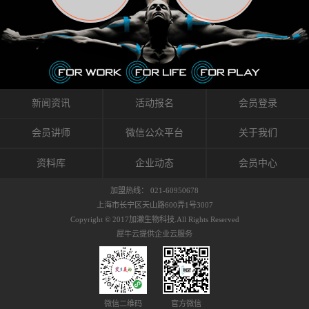
织的筋膜。它可以作用于关节或肌肉表面，释
的作用。 Kinesio肌内效贴不像药物那样在短时
的，是在研发生产过程中竭尽全力的降低致敏
放压力，刺激深层筋膜。“雪花”贴扎疗法是一
间内表现出症状，而是通过花费时间创造一个
性，减少贴布本身带来的致敏率。那到底是什
种可以改变肌肉、筋膜和间质液之间自然流动
对身体没有伤害（副作用等）的环境来减轻症
么原因引起的过敏瘙痒呢？我整理了以下内容
关系的方法。 间质液间质被称为人体的新器
状。 但是，由于营养、精神、运动的平衡被破
仅供大家参考，希望能给予大家帮助。首先我
官。研究人员认为，整个身体的网络是由坚韧
坏，各种细胞就会发生病态变化。 在一定的状
们分析解剖下过敏的原因，然后简说一下
且柔软的蛋白质结构所支撑的相互连接的充满
态下，细胞因子会自动捕捉异常，并在细胞之
KINESIO贴布贴扎后预防应对。我把导致过敏的
流体的空间构成的。如果作为脏器，这是人体
间传递适当的修复信息。可以收集各自所需的
原因，简单分为外因和内因。外因1，贴布贴布
新闻资讯
活动报名
会员登录
最大的脏器，约占体重的20%（相比之下，皮
物质，创造容易发挥自然治愈力的环境（细胞
本身的质量是导致过敏的重要原因之一。它包
肤构成约16%）。且研究人员认为体液在身体
因子级联；细胞因子的连锁反应）。 如果这种
括：1）面料的伸展率、回缩率、纤维的刺激
会员讲师
微信公众平台
关于我们
内流通，有助于细胞的再生和恢复。“1”“雪花”
细胞因子发生障碍，就会提供过多的物质，或
性。贴布内杂乱的纤维长时间贴在皮肤上，可
贴扎应用的目的: 这种贴扎技术是通过对关节
者甚至提供不需要的物质。 因此，身体所需的
能会给皮肤带来过度的刺激，从而引起过敏瘙
资料库
企业动态
会员中心
周围进行轻柔的刺激，改善受影响的关节和肌
自然愈合能力不仅不能发挥作用，反而会造成
痒。 &#...
肉的运动，对间质液进行适当的调整。 合并的
恶化的环境。Kinesio肌内效贴的作用，就是解
加盟热线： 021-60950678
效果是在增加刺激面积的同时，对关节提供更
决这些问题。 KinesioTaping ® （Kinesio贴扎
上海市长宁区天山路600弄1号3007
深级别的支持。 贴扎不仅促进淋巴流动，还起
疗法）的概念是空（空间），动（流动），冷
Copyright © 2017加濑生物科技.All Rights Reserved
到辅助修复损伤组织的作用。对组织的营养供
（抑制热的上升），为了实现这些，贴布的质
犀牛云提供企业云服务
应起到至关重要的间质液可到达包含筋膜，腱
量（种类），贴布的形状和贴扎方式被研发制
膜，韧带和关节周围皮下组织的关节囊。 流
作出来。 特别地，Kinesio Medical
体力学理论加濑博士-Kinesio肌内效贴布的发明
Tappling®（Kinesio医疗贴扎）通过从皮肤表面
人流体力学理论是以对日常生活产生反复影响
长时间给予适...
的纤细筋膜的性质为焦点。 筋膜容易受到外部
微信二维码
官方微信