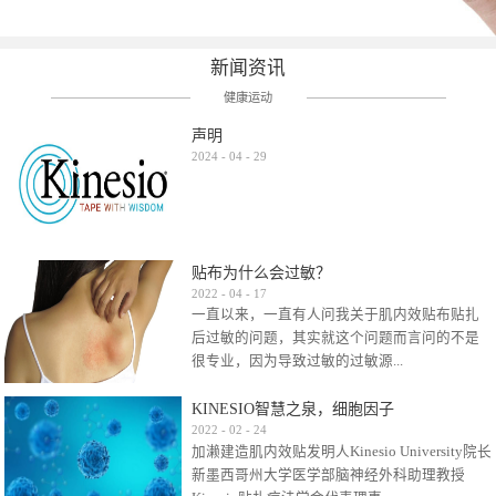
新闻资讯
健康运动
声明
2024
-
04
-
29
贴布为什么会过敏？
2022
-
04
-
17
一直以来，一直有人问我关于肌内效贴布贴扎
后过敏的问题，其实就这个问题而言问的不是
很专业，因为导致过敏的过敏源...
KINESIO智慧之泉，细胞因子
很多，比如试穿件衣服有时都会过敏，特定条
2022
-
02
-
24
加濑建造肌内效贴发明人Kinesio University院长
件下吃东西有时也会过敏，难道不吃不穿了？
新墨西哥州大学医学部脑神经外科助理教授
其他品牌的在此我们不予评价，就KINESIO肌内