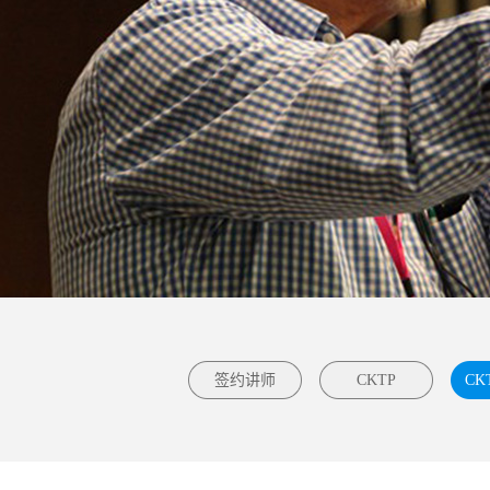
签约讲师
CKTP
CK