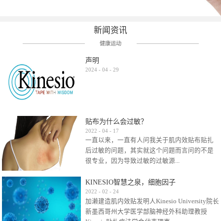
新闻资讯
健康运动
声明
2024
-
04
-
29
贴布为什么会过敏？
2022
-
04
-
17
一直以来，一直有人问我关于肌内效贴布贴扎
后过敏的问题，其实就这个问题而言问的不是
很专业，因为导致过敏的过敏源...
KINESIO智慧之泉，细胞因子
很多，比如试穿件衣服有时都会过敏，特定条
2022
-
02
-
24
加濑建造肌内效贴发明人Kinesio University院长
件下吃东西有时也会过敏，难道不吃不穿了？
新墨西哥州大学医学部脑神经外科助理教授
其他品牌的在此我们不予评价，就KINESIO肌内