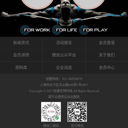
织的筋膜。它可以作用于关节或肌肉表面，释
的作用。 Kinesio肌内效贴不像药物那样在短时
的，是在研发生产过程中竭尽全力的降低致敏
放压力，刺激深层筋膜。“雪花”贴扎疗法是一
间内表现出症状，而是通过花费时间创造一个
性，减少贴布本身带来的致敏率。那到底是什
种可以改变肌肉、筋膜和间质液之间自然流动
对身体没有伤害（副作用等）的环境来减轻症
么原因引起的过敏瘙痒呢？我整理了以下内容
关系的方法。 间质液间质被称为人体的新器
状。 但是，由于营养、精神、运动的平衡被破
仅供大家参考，希望能给予大家帮助。首先我
官。研究人员认为，整个身体的网络是由坚韧
坏，各种细胞就会发生病态变化。 在一定的状
们分析解剖下过敏的原因，然后简说一下
且柔软的蛋白质结构所支撑的相互连接的充满
态下，细胞因子会自动捕捉异常，并在细胞之
KINESIO贴布贴扎后预防应对。我把导致过敏的
流体的空间构成的。如果作为脏器，这是人体
间传递适当的修复信息。可以收集各自所需的
原因，简单分为外因和内因。外因1，贴布贴布
新闻资讯
活动报名
会员登录
最大的脏器，约占体重的20%（相比之下，皮
物质，创造容易发挥自然治愈力的环境（细胞
本身的质量是导致过敏的重要原因之一。它包
肤构成约16%）。且研究人员认为体液在身体
因子级联；细胞因子的连锁反应）。 如果这种
括：1）面料的伸展率、回缩率、纤维的刺激
会员讲师
微信公众平台
关于我们
内流通，有助于细胞的再生和恢复。“1”“雪花”
细胞因子发生障碍，就会提供过多的物质，或
性。贴布内杂乱的纤维长时间贴在皮肤上，可
贴扎应用的目的: 这种贴扎技术是通过对关节
者甚至提供不需要的物质。 因此，身体所需的
能会给皮肤带来过度的刺激，从而引起过敏瘙
资料库
企业动态
会员中心
周围进行轻柔的刺激，改善受影响的关节和肌
自然愈合能力不仅不能发挥作用，反而会造成
痒。 &#...
肉的运动，对间质液进行适当的调整。 合并的
恶化的环境。Kinesio肌内效贴的作用，就是解
加盟热线： 021-60950678
效果是在增加刺激面积的同时，对关节提供更
决这些问题。 KinesioTaping ® （Kinesio贴扎
上海市长宁区天山路600弄1号3007
深级别的支持。 贴扎不仅促进淋巴流动，还起
疗法）的概念是空（空间），动（流动），冷
Copyright © 2017加濑生物科技.All Rights Reserved
到辅助修复损伤组织的作用。对组织的营养供
（抑制热的上升），为了实现这些，贴布的质
犀牛云提供企业云服务
应起到至关重要的间质液可到达包含筋膜，腱
量（种类），贴布的形状和贴扎方式被研发制
膜，韧带和关节周围皮下组织的关节囊。 流
作出来。 特别地，Kinesio Medical
体力学理论加濑博士-Kinesio肌内效贴布的发明
Tappling®（Kinesio医疗贴扎）通过从皮肤表面
人流体力学理论是以对日常生活产生反复影响
长时间给予适...
的纤细筋膜的性质为焦点。 筋膜容易受到外部
微信二维码
官方微信