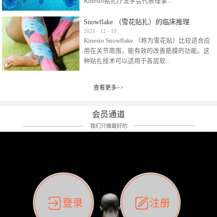
Kinesio贴扎疗法学会代表理事...
效贴布来说，40多年的研究开发制造肌内效贴
布及贴扎技术，期间过敏的案例当然也有。
Snowflake （雪花贴扎）的临床推理
比如我本人，几乎天天接触KINESIO肌内效，无
Kinesio Taping Association International
2021
-
12
-
10
论从皮肤适应性还是本人皮肤本身就不属于不
Kinesio Snowflake （称为雪花贴）比较适合应
（KTAI）名誉会长 身体具有免疫、疼痛、细胞
易过敏的那种，基本不会有过敏瘙痒的情况。
用在关节周围，能有效的改善筋膜的功能。这
破坏、发热、修复、增殖、再生等自然愈合能
但是，当身体不适、休息不好、持续紧张等特
种贴扎技术可以适用于各层软...
力。 多作为细胞因子存在于皮肤表皮、真皮、
殊因素的影响下，有时还是会出现瘙痒过敏的
毛细血管、筋膜中循环的间质液中。 可以认
情况。 最近一次，受新冠疫情封控影响，前
为，KINESIO TAPING ®(以下称为：KINESIO贴
前后后居家近30天左右，感觉日子都日夜颠倒
查看更多>>
组织:肌肉，肌腱，韧带（主要围绕有问题的关
扎疗法）的效果是通过创造一个环境，使每种
了。一天夜里饮酒过量，第2天起床胃不舒服、
节）。 snowflake“雪花”这个名字并不是指形
（约60种）细胞因子都能适当的发挥作用，可
左第12肋按压痛，膝关节髌韧带还撞了下，疼
状，而是指贴布本身很重量，以及贴布刺激的
以激发身体的自然愈合能力。 通常，药物会削
会员通道
痛影响走路。当天疼痛部贴了EDF和胃十字，膝
类型。贴布的应用充分利用了体内由间质液组
弱细胞因子的作用，单方面还会引起副作用的
关节贴了半月板贴布。第2天第12肋部的EDF和
我们只做最好的
成的自然流体力学的流体层。这种轻微的刺激
症状。 与此相比，Kinesio肌内效贴创造了细
胃十字贴布有点痒的迹象，我用手指腹适当的
对损伤细胞的修复和如何发挥作用提供了宝贵
胞因子最容易工作的环境，它可以在细胞因子
轻轻按压后不再去过度碰它，几个小时后，瘙
的见解。 作为锚点的“I”形中心条和半圆形扩展
变少的情况下增加细胞因子，在细胞因子变多
痒迹象消失了。但是第12肋按压还是有点疼
条的组合，不仅可以为受影响的组织增加空
的情况下减少细胞因子。 然而，细胞因子本身
痛，我就继续贴着。第3天第12肋部的疼痛基本
间，还可以在单片贴布上提供支持和深度刺
的控制仍有许多未知。 细胞因子是一种酵素，
消失，贴布也没有出现进一步瘙痒过敏。而膝
激。通过对间质液的适当控制，可以连接皮下
各种各样的酵素起着适当的作用，为细胞创造
关节的半月板贴布张力用的100%，但自始至终
筋膜，对关节进行非常轻柔的刺激，增加患部
了适合居住的环境。 在现代医学上，这种细胞
它都很坚强的贴着，没有出现过任何瘙痒的迹
登录
注册
的治疗区域。 snowflake“雪花”贴布不会妨碍皮
因子是一种酶的观点往往被否定，但在体内有
象。不同的条件下，同一个身体，不同的部位
肤上下左右运动，有效的辅助修复关节周围组
有毒细菌和无毒细菌，它们起着保持身体平衡
皮肤的敏感度也有不同。因此我们KINESIO要做