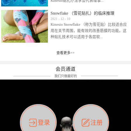
Kinesio贴扎疗法学会代表理事...
效贴布来说，40多年的研究开发制造肌内效贴
布及贴扎技术，期间过敏的案例当然也有。
Snowflake （雪花贴扎）的临床推理
比如我本人，几乎天天接触KINESIO肌内效，无
Kinesio Taping Association International
2021
-
12
-
10
论从皮肤适应性还是本人皮肤本身就不属于不
Kinesio Snowflake （称为雪花贴）比较适合应
（KTAI）名誉会长 身体具有免疫、疼痛、细胞
易过敏的那种，基本不会有过敏瘙痒的情况。
用在关节周围，能有效的改善筋膜的功能。这
破坏、发热、修复、增殖、再生等自然愈合能
但是，当身体不适、休息不好、持续紧张等特
种贴扎技术可以适用于各层软...
力。 多作为细胞因子存在于皮肤表皮、真皮、
殊因素的影响下，有时还是会出现瘙痒过敏的
毛细血管、筋膜中循环的间质液中。 可以认
情况。 最近一次，受新冠疫情封控影响，前
为，KINESIO TAPING ®(以下称为：KINESIO贴
前后后居家近30天左右，感觉日子都日夜颠倒
查看更多>>
组织:肌肉，肌腱，韧带（主要围绕有问题的关
扎疗法）的效果是通过创造一个环境，使每种
了。一天夜里饮酒过量，第2天起床胃不舒服、
节）。 snowflake“雪花”这个名字并不是指形
（约60种）细胞因子都能适当的发挥作用，可
左第12肋按压痛，膝关节髌韧带还撞了下，疼
状，而是指贴布本身很重量，以及贴布刺激的
以激发身体的自然愈合能力。 通常，药物会削
会员通道
痛影响走路。当天疼痛部贴了EDF和胃十字，膝
类型。贴布的应用充分利用了体内由间质液组
弱细胞因子的作用，单方面还会引起副作用的
关节贴了半月板贴布。第2天第12肋部的EDF和
我们只做最好的
成的自然流体力学的流体层。这种轻微的刺激
症状。 与此相比，Kinesio肌内效贴创造了细
胃十字贴布有点痒的迹象，我用手指腹适当的
对损伤细胞的修复和如何发挥作用提供了宝贵
胞因子最容易工作的环境，它可以在细胞因子
轻轻按压后不再去过度碰它，几个小时后，瘙
的见解。 作为锚点的“I”形中心条和半圆形扩展
变少的情况下增加细胞因子，在细胞因子变多
痒迹象消失了。但是第12肋按压还是有点疼
条的组合，不仅可以为受影响的组织增加空
的情况下减少细胞因子。 然而，细胞因子本身
痛，我就继续贴着。第3天第12肋部的疼痛基本
间，还可以在单片贴布上提供支持和深度刺
的控制仍有许多未知。 细胞因子是一种酵素，
消失，贴布也没有出现进一步瘙痒过敏。而膝
激。通过对间质液的适当控制，可以连接皮下
各种各样的酵素起着适当的作用，为细胞创造
关节的半月板贴布张力用的100%，但自始至终
筋膜，对关节进行非常轻柔的刺激，增加患部
了适合居住的环境。 在现代医学上，这种细胞
它都很坚强的贴着，没有出现过任何瘙痒的迹
登录
注册
的治疗区域。 snowflake“雪花”贴布不会妨碍皮
因子是一种酶的观点往往被否定，但在体内有
象。不同的条件下，同一个身体，不同的部位
肤上下左右运动，有效的辅助修复关节周围组
有毒细菌和无毒细菌，它们起着保持身体平衡
皮肤的敏感度也有不同。因此我们KINESIO要做