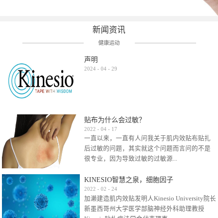
新闻资讯
健康运动
声明
2024
-
04
-
29
贴布为什么会过敏？
2022
-
04
-
17
一直以来，一直有人问我关于肌内效贴布贴扎
后过敏的问题，其实就这个问题而言问的不是
很专业，因为导致过敏的过敏源...
KINESIO智慧之泉，细胞因子
很多，比如试穿件衣服有时都会过敏，特定条
2022
-
02
-
24
加濑建造肌内效贴发明人Kinesio University院长
件下吃东西有时也会过敏，难道不吃不穿了？
新墨西哥州大学医学部脑神经外科助理教授
其他品牌的在此我们不予评价，就KINESIO肌内