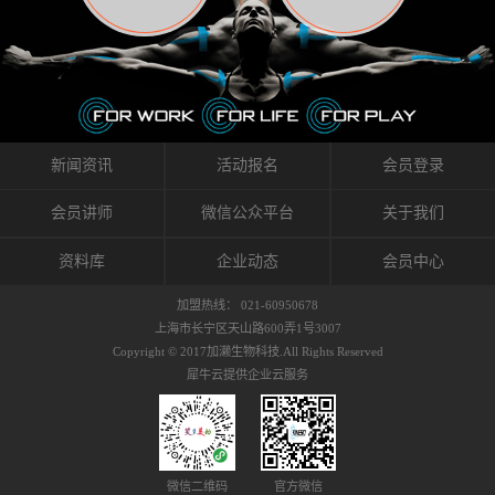
织的筋膜。它可以作用于关节或肌肉表面，释
的作用。 Kinesio肌内效贴不像药物那样在短时
的，是在研发生产过程中竭尽全力的降低致敏
放压力，刺激深层筋膜。“雪花”贴扎疗法是一
间内表现出症状，而是通过花费时间创造一个
性，减少贴布本身带来的致敏率。那到底是什
种可以改变肌肉、筋膜和间质液之间自然流动
对身体没有伤害（副作用等）的环境来减轻症
么原因引起的过敏瘙痒呢？我整理了以下内容
关系的方法。 间质液间质被称为人体的新器
状。 但是，由于营养、精神、运动的平衡被破
仅供大家参考，希望能给予大家帮助。首先我
官。研究人员认为，整个身体的网络是由坚韧
坏，各种细胞就会发生病态变化。 在一定的状
们分析解剖下过敏的原因，然后简说一下
且柔软的蛋白质结构所支撑的相互连接的充满
态下，细胞因子会自动捕捉异常，并在细胞之
KINESIO贴布贴扎后预防应对。我把导致过敏的
流体的空间构成的。如果作为脏器，这是人体
间传递适当的修复信息。可以收集各自所需的
原因，简单分为外因和内因。外因1，贴布贴布
新闻资讯
活动报名
会员登录
最大的脏器，约占体重的20%（相比之下，皮
物质，创造容易发挥自然治愈力的环境（细胞
本身的质量是导致过敏的重要原因之一。它包
肤构成约16%）。且研究人员认为体液在身体
因子级联；细胞因子的连锁反应）。 如果这种
括：1）面料的伸展率、回缩率、纤维的刺激
会员讲师
微信公众平台
关于我们
内流通，有助于细胞的再生和恢复。“1”“雪花”
细胞因子发生障碍，就会提供过多的物质，或
性。贴布内杂乱的纤维长时间贴在皮肤上，可
贴扎应用的目的: 这种贴扎技术是通过对关节
者甚至提供不需要的物质。 因此，身体所需的
能会给皮肤带来过度的刺激，从而引起过敏瘙
资料库
企业动态
会员中心
周围进行轻柔的刺激，改善受影响的关节和肌
自然愈合能力不仅不能发挥作用，反而会造成
痒。 &#...
肉的运动，对间质液进行适当的调整。 合并的
恶化的环境。Kinesio肌内效贴的作用，就是解
加盟热线： 021-60950678
效果是在增加刺激面积的同时，对关节提供更
决这些问题。 KinesioTaping ® （Kinesio贴扎
上海市长宁区天山路600弄1号3007
深级别的支持。 贴扎不仅促进淋巴流动，还起
疗法）的概念是空（空间），动（流动），冷
Copyright © 2017加濑生物科技.All Rights Reserved
到辅助修复损伤组织的作用。对组织的营养供
（抑制热的上升），为了实现这些，贴布的质
犀牛云提供企业云服务
应起到至关重要的间质液可到达包含筋膜，腱
量（种类），贴布的形状和贴扎方式被研发制
膜，韧带和关节周围皮下组织的关节囊。 流
作出来。 特别地，Kinesio Medical
体力学理论加濑博士-Kinesio肌内效贴布的发明
Tappling®（Kinesio医疗贴扎）通过从皮肤表面
人流体力学理论是以对日常生活产生反复影响
长时间给予适...
的纤细筋膜的性质为焦点。 筋膜容易受到外部
微信二维码
官方微信