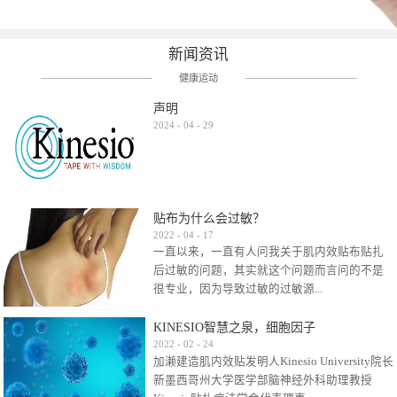
新闻资讯
健康运动
声明
2024
-
04
-
29
贴布为什么会过敏？
2022
-
04
-
17
一直以来，一直有人问我关于肌内效贴布贴扎
后过敏的问题，其实就这个问题而言问的不是
很专业，因为导致过敏的过敏源...
KINESIO智慧之泉，细胞因子
很多，比如试穿件衣服有时都会过敏，特定条
2022
-
02
-
24
加濑建造肌内效贴发明人Kinesio University院长
件下吃东西有时也会过敏，难道不吃不穿了？
新墨西哥州大学医学部脑神经外科助理教授
其他品牌的在此我们不予评价，就KINESIO肌内