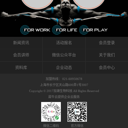
织的筋膜。它可以作用于关节或肌肉表面，释
的作用。 Kinesio肌内效贴不像药物那样在短时
的，是在研发生产过程中竭尽全力的降低致敏
放压力，刺激深层筋膜。“雪花”贴扎疗法是一
间内表现出症状，而是通过花费时间创造一个
性，减少贴布本身带来的致敏率。那到底是什
种可以改变肌肉、筋膜和间质液之间自然流动
对身体没有伤害（副作用等）的环境来减轻症
么原因引起的过敏瘙痒呢？我整理了以下内容
关系的方法。 间质液间质被称为人体的新器
状。 但是，由于营养、精神、运动的平衡被破
仅供大家参考，希望能给予大家帮助。首先我
官。研究人员认为，整个身体的网络是由坚韧
坏，各种细胞就会发生病态变化。 在一定的状
们分析解剖下过敏的原因，然后简说一下
且柔软的蛋白质结构所支撑的相互连接的充满
态下，细胞因子会自动捕捉异常，并在细胞之
KINESIO贴布贴扎后预防应对。我把导致过敏的
流体的空间构成的。如果作为脏器，这是人体
间传递适当的修复信息。可以收集各自所需的
原因，简单分为外因和内因。外因1，贴布贴布
新闻资讯
活动报名
会员登录
最大的脏器，约占体重的20%（相比之下，皮
物质，创造容易发挥自然治愈力的环境（细胞
本身的质量是导致过敏的重要原因之一。它包
肤构成约16%）。且研究人员认为体液在身体
因子级联；细胞因子的连锁反应）。 如果这种
括：1）面料的伸展率、回缩率、纤维的刺激
会员讲师
微信公众平台
关于我们
内流通，有助于细胞的再生和恢复。“1”“雪花”
细胞因子发生障碍，就会提供过多的物质，或
性。贴布内杂乱的纤维长时间贴在皮肤上，可
贴扎应用的目的: 这种贴扎技术是通过对关节
者甚至提供不需要的物质。 因此，身体所需的
能会给皮肤带来过度的刺激，从而引起过敏瘙
资料库
企业动态
会员中心
周围进行轻柔的刺激，改善受影响的关节和肌
自然愈合能力不仅不能发挥作用，反而会造成
痒。 &#...
肉的运动，对间质液进行适当的调整。 合并的
恶化的环境。Kinesio肌内效贴的作用，就是解
加盟热线： 021-60950678
效果是在增加刺激面积的同时，对关节提供更
决这些问题。 KinesioTaping ® （Kinesio贴扎
上海市长宁区天山路600弄1号3007
深级别的支持。 贴扎不仅促进淋巴流动，还起
疗法）的概念是空（空间），动（流动），冷
Copyright © 2017加濑生物科技.All Rights Reserved
到辅助修复损伤组织的作用。对组织的营养供
（抑制热的上升），为了实现这些，贴布的质
犀牛云提供企业云服务
应起到至关重要的间质液可到达包含筋膜，腱
量（种类），贴布的形状和贴扎方式被研发制
膜，韧带和关节周围皮下组织的关节囊。 流
作出来。 特别地，Kinesio Medical
体力学理论加濑博士-Kinesio肌内效贴布的发明
Tappling®（Kinesio医疗贴扎）通过从皮肤表面
人流体力学理论是以对日常生活产生反复影响
长时间给予适...
的纤细筋膜的性质为焦点。 筋膜容易受到外部
微信二维码
官方微信