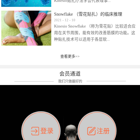
Kinesio贴扎疗法学会代表理事...
效贴布来说，40多年的研究开发制造肌内效贴
布及贴扎技术，期间过敏的案例当然也有。
Snowflake （雪花贴扎）的临床推理
比如我本人，几乎天天接触KINESIO肌内效，无
Kinesio Taping Association International
2021
-
12
-
10
论从皮肤适应性还是本人皮肤本身就不属于不
Kinesio Snowflake （称为雪花贴）比较适合应
（KTAI）名誉会长 身体具有免疫、疼痛、细胞
易过敏的那种，基本不会有过敏瘙痒的情况。
用在关节周围，能有效的改善筋膜的功能。这
破坏、发热、修复、增殖、再生等自然愈合能
但是，当身体不适、休息不好、持续紧张等特
种贴扎技术可以适用于各层软...
力。 多作为细胞因子存在于皮肤表皮、真皮、
殊因素的影响下，有时还是会出现瘙痒过敏的
毛细血管、筋膜中循环的间质液中。 可以认
情况。 最近一次，受新冠疫情封控影响，前
为，KINESIO TAPING ®(以下称为：KINESIO贴
前后后居家近30天左右，感觉日子都日夜颠倒
查看更多>>
组织:肌肉，肌腱，韧带（主要围绕有问题的关
扎疗法）的效果是通过创造一个环境，使每种
了。一天夜里饮酒过量，第2天起床胃不舒服、
节）。 snowflake“雪花”这个名字并不是指形
（约60种）细胞因子都能适当的发挥作用，可
左第12肋按压痛，膝关节髌韧带还撞了下，疼
状，而是指贴布本身很重量，以及贴布刺激的
以激发身体的自然愈合能力。 通常，药物会削
会员通道
痛影响走路。当天疼痛部贴了EDF和胃十字，膝
类型。贴布的应用充分利用了体内由间质液组
弱细胞因子的作用，单方面还会引起副作用的
关节贴了半月板贴布。第2天第12肋部的EDF和
我们只做最好的
成的自然流体力学的流体层。这种轻微的刺激
症状。 与此相比，Kinesio肌内效贴创造了细
胃十字贴布有点痒的迹象，我用手指腹适当的
对损伤细胞的修复和如何发挥作用提供了宝贵
胞因子最容易工作的环境，它可以在细胞因子
轻轻按压后不再去过度碰它，几个小时后，瘙
的见解。 作为锚点的“I”形中心条和半圆形扩展
变少的情况下增加细胞因子，在细胞因子变多
痒迹象消失了。但是第12肋按压还是有点疼
条的组合，不仅可以为受影响的组织增加空
的情况下减少细胞因子。 然而，细胞因子本身
痛，我就继续贴着。第3天第12肋部的疼痛基本
间，还可以在单片贴布上提供支持和深度刺
的控制仍有许多未知。 细胞因子是一种酵素，
消失，贴布也没有出现进一步瘙痒过敏。而膝
激。通过对间质液的适当控制，可以连接皮下
各种各样的酵素起着适当的作用，为细胞创造
关节的半月板贴布张力用的100%，但自始至终
筋膜，对关节进行非常轻柔的刺激，增加患部
了适合居住的环境。 在现代医学上，这种细胞
它都很坚强的贴着，没有出现过任何瘙痒的迹
登录
注册
的治疗区域。 snowflake“雪花”贴布不会妨碍皮
因子是一种酶的观点往往被否定，但在体内有
象。不同的条件下，同一个身体，不同的部位
肤上下左右运动，有效的辅助修复关节周围组
有毒细菌和无毒细菌，它们起着保持身体平衡
皮肤的敏感度也有不同。因此我们KINESIO要做