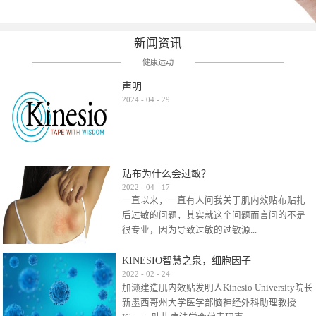
新闻资讯
健康运动
声明
2024
-
04
-
29
贴布为什么会过敏？
2022
-
04
-
17
一直以来，一直有人问我关于肌内效贴布贴扎
后过敏的问题，其实就这个问题而言问的不是
很专业，因为导致过敏的过敏源...
KINESIO智慧之泉，细胞因子
很多，比如试穿件衣服有时都会过敏，特定条
2022
-
02
-
24
加濑建造肌内效贴发明人Kinesio University院长
件下吃东西有时也会过敏，难道不吃不穿了？
新墨西哥州大学医学部脑神经外科助理教授
其他品牌的在此我们不予评价，就KINESIO肌内