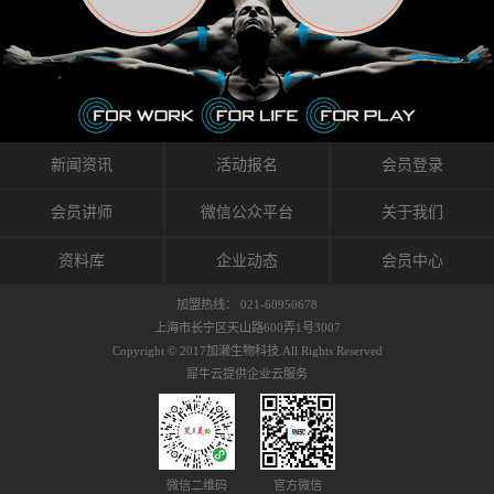
织的筋膜。它可以作用于关节或肌肉表面，释
的作用。 Kinesio肌内效贴不像药物那样在短时
的，是在研发生产过程中竭尽全力的降低致敏
放压力，刺激深层筋膜。“雪花”贴扎疗法是一
间内表现出症状，而是通过花费时间创造一个
性，减少贴布本身带来的致敏率。那到底是什
种可以改变肌肉、筋膜和间质液之间自然流动
对身体没有伤害（副作用等）的环境来减轻症
么原因引起的过敏瘙痒呢？我整理了以下内容
关系的方法。 间质液间质被称为人体的新器
状。 但是，由于营养、精神、运动的平衡被破
仅供大家参考，希望能给予大家帮助。首先我
官。研究人员认为，整个身体的网络是由坚韧
坏，各种细胞就会发生病态变化。 在一定的状
们分析解剖下过敏的原因，然后简说一下
且柔软的蛋白质结构所支撑的相互连接的充满
态下，细胞因子会自动捕捉异常，并在细胞之
KINESIO贴布贴扎后预防应对。我把导致过敏的
流体的空间构成的。如果作为脏器，这是人体
间传递适当的修复信息。可以收集各自所需的
原因，简单分为外因和内因。外因1，贴布贴布
新闻资讯
活动报名
会员登录
最大的脏器，约占体重的20%（相比之下，皮
物质，创造容易发挥自然治愈力的环境（细胞
本身的质量是导致过敏的重要原因之一。它包
肤构成约16%）。且研究人员认为体液在身体
因子级联；细胞因子的连锁反应）。 如果这种
括：1）面料的伸展率、回缩率、纤维的刺激
会员讲师
微信公众平台
关于我们
内流通，有助于细胞的再生和恢复。“1”“雪花”
细胞因子发生障碍，就会提供过多的物质，或
性。贴布内杂乱的纤维长时间贴在皮肤上，可
贴扎应用的目的: 这种贴扎技术是通过对关节
者甚至提供不需要的物质。 因此，身体所需的
能会给皮肤带来过度的刺激，从而引起过敏瘙
资料库
企业动态
会员中心
周围进行轻柔的刺激，改善受影响的关节和肌
自然愈合能力不仅不能发挥作用，反而会造成
痒。 &#...
肉的运动，对间质液进行适当的调整。 合并的
恶化的环境。Kinesio肌内效贴的作用，就是解
加盟热线： 021-60950678
效果是在增加刺激面积的同时，对关节提供更
决这些问题。 KinesioTaping ® （Kinesio贴扎
上海市长宁区天山路600弄1号3007
深级别的支持。 贴扎不仅促进淋巴流动，还起
疗法）的概念是空（空间），动（流动），冷
Copyright © 2017加濑生物科技.All Rights Reserved
到辅助修复损伤组织的作用。对组织的营养供
（抑制热的上升），为了实现这些，贴布的质
犀牛云提供企业云服务
应起到至关重要的间质液可到达包含筋膜，腱
量（种类），贴布的形状和贴扎方式被研发制
膜，韧带和关节周围皮下组织的关节囊。 流
作出来。 特别地，Kinesio Medical
体力学理论加濑博士-Kinesio肌内效贴布的发明
Tappling®（Kinesio医疗贴扎）通过从皮肤表面
人流体力学理论是以对日常生活产生反复影响
长时间给予适...
的纤细筋膜的性质为焦点。 筋膜容易受到外部
微信二维码
官方微信