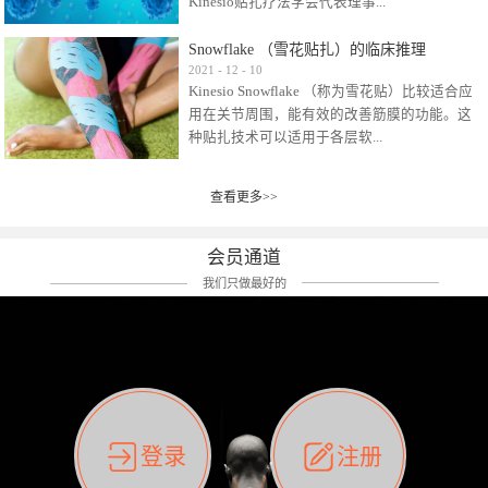
Kinesio贴扎疗法学会代表理事...
效贴布来说，40多年的研究开发制造肌内效贴
布及贴扎技术，期间过敏的案例当然也有。
Snowflake （雪花贴扎）的临床推理
比如我本人，几乎天天接触KINESIO肌内效，无
Kinesio Taping Association International
2021
-
12
-
10
论从皮肤适应性还是本人皮肤本身就不属于不
Kinesio Snowflake （称为雪花贴）比较适合应
（KTAI）名誉会长 身体具有免疫、疼痛、细胞
易过敏的那种，基本不会有过敏瘙痒的情况。
用在关节周围，能有效的改善筋膜的功能。这
破坏、发热、修复、增殖、再生等自然愈合能
但是，当身体不适、休息不好、持续紧张等特
种贴扎技术可以适用于各层软...
力。 多作为细胞因子存在于皮肤表皮、真皮、
殊因素的影响下，有时还是会出现瘙痒过敏的
毛细血管、筋膜中循环的间质液中。 可以认
情况。 最近一次，受新冠疫情封控影响，前
为，KINESIO TAPING ®(以下称为：KINESIO贴
前后后居家近30天左右，感觉日子都日夜颠倒
查看更多>>
组织:肌肉，肌腱，韧带（主要围绕有问题的关
扎疗法）的效果是通过创造一个环境，使每种
了。一天夜里饮酒过量，第2天起床胃不舒服、
节）。 snowflake“雪花”这个名字并不是指形
（约60种）细胞因子都能适当的发挥作用，可
左第12肋按压痛，膝关节髌韧带还撞了下，疼
状，而是指贴布本身很重量，以及贴布刺激的
以激发身体的自然愈合能力。 通常，药物会削
会员通道
痛影响走路。当天疼痛部贴了EDF和胃十字，膝
类型。贴布的应用充分利用了体内由间质液组
弱细胞因子的作用，单方面还会引起副作用的
关节贴了半月板贴布。第2天第12肋部的EDF和
我们只做最好的
成的自然流体力学的流体层。这种轻微的刺激
症状。 与此相比，Kinesio肌内效贴创造了细
胃十字贴布有点痒的迹象，我用手指腹适当的
对损伤细胞的修复和如何发挥作用提供了宝贵
胞因子最容易工作的环境，它可以在细胞因子
轻轻按压后不再去过度碰它，几个小时后，瘙
的见解。 作为锚点的“I”形中心条和半圆形扩展
变少的情况下增加细胞因子，在细胞因子变多
痒迹象消失了。但是第12肋按压还是有点疼
条的组合，不仅可以为受影响的组织增加空
的情况下减少细胞因子。 然而，细胞因子本身
痛，我就继续贴着。第3天第12肋部的疼痛基本
间，还可以在单片贴布上提供支持和深度刺
的控制仍有许多未知。 细胞因子是一种酵素，
消失，贴布也没有出现进一步瘙痒过敏。而膝
激。通过对间质液的适当控制，可以连接皮下
各种各样的酵素起着适当的作用，为细胞创造
关节的半月板贴布张力用的100%，但自始至终
筋膜，对关节进行非常轻柔的刺激，增加患部
了适合居住的环境。 在现代医学上，这种细胞
它都很坚强的贴着，没有出现过任何瘙痒的迹
登录
注册
的治疗区域。 snowflake“雪花”贴布不会妨碍皮
因子是一种酶的观点往往被否定，但在体内有
象。不同的条件下，同一个身体，不同的部位
肤上下左右运动，有效的辅助修复关节周围组
有毒细菌和无毒细菌，它们起着保持身体平衡
皮肤的敏感度也有不同。因此我们KINESIO要做