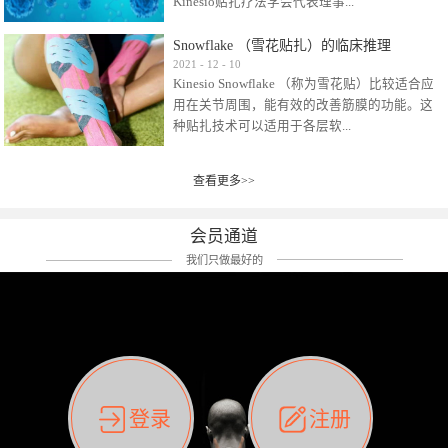
Kinesio贴扎疗法学会代表理事...
效贴布来说，40多年的研究开发制造肌内效贴
布及贴扎技术，期间过敏的案例当然也有。
Snowflake （雪花贴扎）的临床推理
比如我本人，几乎天天接触KINESIO肌内效，无
Kinesio Taping Association International
2021
-
12
-
10
论从皮肤适应性还是本人皮肤本身就不属于不
Kinesio Snowflake （称为雪花贴）比较适合应
（KTAI）名誉会长 身体具有免疫、疼痛、细胞
易过敏的那种，基本不会有过敏瘙痒的情况。
用在关节周围，能有效的改善筋膜的功能。这
破坏、发热、修复、增殖、再生等自然愈合能
但是，当身体不适、休息不好、持续紧张等特
种贴扎技术可以适用于各层软...
力。 多作为细胞因子存在于皮肤表皮、真皮、
殊因素的影响下，有时还是会出现瘙痒过敏的
毛细血管、筋膜中循环的间质液中。 可以认
情况。 最近一次，受新冠疫情封控影响，前
为，KINESIO TAPING ®(以下称为：KINESIO贴
前后后居家近30天左右，感觉日子都日夜颠倒
查看更多>>
组织:肌肉，肌腱，韧带（主要围绕有问题的关
扎疗法）的效果是通过创造一个环境，使每种
了。一天夜里饮酒过量，第2天起床胃不舒服、
节）。 snowflake“雪花”这个名字并不是指形
（约60种）细胞因子都能适当的发挥作用，可
左第12肋按压痛，膝关节髌韧带还撞了下，疼
状，而是指贴布本身很重量，以及贴布刺激的
以激发身体的自然愈合能力。 通常，药物会削
会员通道
痛影响走路。当天疼痛部贴了EDF和胃十字，膝
类型。贴布的应用充分利用了体内由间质液组
弱细胞因子的作用，单方面还会引起副作用的
关节贴了半月板贴布。第2天第12肋部的EDF和
我们只做最好的
成的自然流体力学的流体层。这种轻微的刺激
症状。 与此相比，Kinesio肌内效贴创造了细
胃十字贴布有点痒的迹象，我用手指腹适当的
对损伤细胞的修复和如何发挥作用提供了宝贵
胞因子最容易工作的环境，它可以在细胞因子
轻轻按压后不再去过度碰它，几个小时后，瘙
的见解。 作为锚点的“I”形中心条和半圆形扩展
变少的情况下增加细胞因子，在细胞因子变多
痒迹象消失了。但是第12肋按压还是有点疼
条的组合，不仅可以为受影响的组织增加空
的情况下减少细胞因子。 然而，细胞因子本身
痛，我就继续贴着。第3天第12肋部的疼痛基本
间，还可以在单片贴布上提供支持和深度刺
的控制仍有许多未知。 细胞因子是一种酵素，
消失，贴布也没有出现进一步瘙痒过敏。而膝
激。通过对间质液的适当控制，可以连接皮下
各种各样的酵素起着适当的作用，为细胞创造
关节的半月板贴布张力用的100%，但自始至终
筋膜，对关节进行非常轻柔的刺激，增加患部
了适合居住的环境。 在现代医学上，这种细胞
它都很坚强的贴着，没有出现过任何瘙痒的迹
登录
注册
的治疗区域。 snowflake“雪花”贴布不会妨碍皮
因子是一种酶的观点往往被否定，但在体内有
象。不同的条件下，同一个身体，不同的部位
肤上下左右运动，有效的辅助修复关节周围组
有毒细菌和无毒细菌，它们起着保持身体平衡
皮肤的敏感度也有不同。因此我们KINESIO要做