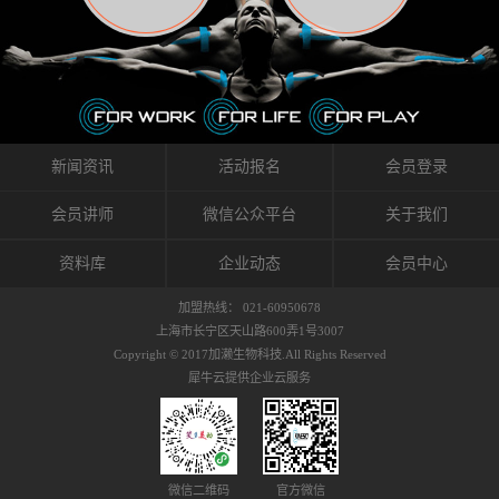
织的筋膜。它可以作用于关节或肌肉表面，释
的作用。 Kinesio肌内效贴不像药物那样在短时
的，是在研发生产过程中竭尽全力的降低致敏
放压力，刺激深层筋膜。“雪花”贴扎疗法是一
间内表现出症状，而是通过花费时间创造一个
性，减少贴布本身带来的致敏率。那到底是什
种可以改变肌肉、筋膜和间质液之间自然流动
对身体没有伤害（副作用等）的环境来减轻症
么原因引起的过敏瘙痒呢？我整理了以下内容
关系的方法。 间质液间质被称为人体的新器
状。 但是，由于营养、精神、运动的平衡被破
仅供大家参考，希望能给予大家帮助。首先我
官。研究人员认为，整个身体的网络是由坚韧
坏，各种细胞就会发生病态变化。 在一定的状
们分析解剖下过敏的原因，然后简说一下
且柔软的蛋白质结构所支撑的相互连接的充满
态下，细胞因子会自动捕捉异常，并在细胞之
KINESIO贴布贴扎后预防应对。我把导致过敏的
流体的空间构成的。如果作为脏器，这是人体
间传递适当的修复信息。可以收集各自所需的
原因，简单分为外因和内因。外因1，贴布贴布
新闻资讯
活动报名
会员登录
最大的脏器，约占体重的20%（相比之下，皮
物质，创造容易发挥自然治愈力的环境（细胞
本身的质量是导致过敏的重要原因之一。它包
肤构成约16%）。且研究人员认为体液在身体
因子级联；细胞因子的连锁反应）。 如果这种
括：1）面料的伸展率、回缩率、纤维的刺激
会员讲师
微信公众平台
关于我们
内流通，有助于细胞的再生和恢复。“1”“雪花”
细胞因子发生障碍，就会提供过多的物质，或
性。贴布内杂乱的纤维长时间贴在皮肤上，可
贴扎应用的目的: 这种贴扎技术是通过对关节
者甚至提供不需要的物质。 因此，身体所需的
能会给皮肤带来过度的刺激，从而引起过敏瘙
资料库
企业动态
会员中心
周围进行轻柔的刺激，改善受影响的关节和肌
自然愈合能力不仅不能发挥作用，反而会造成
痒。 &#...
肉的运动，对间质液进行适当的调整。 合并的
恶化的环境。Kinesio肌内效贴的作用，就是解
加盟热线： 021-60950678
效果是在增加刺激面积的同时，对关节提供更
决这些问题。 KinesioTaping ® （Kinesio贴扎
上海市长宁区天山路600弄1号3007
深级别的支持。 贴扎不仅促进淋巴流动，还起
疗法）的概念是空（空间），动（流动），冷
Copyright © 2017加濑生物科技.All Rights Reserved
到辅助修复损伤组织的作用。对组织的营养供
（抑制热的上升），为了实现这些，贴布的质
犀牛云提供企业云服务
应起到至关重要的间质液可到达包含筋膜，腱
量（种类），贴布的形状和贴扎方式被研发制
膜，韧带和关节周围皮下组织的关节囊。 流
作出来。 特别地，Kinesio Medical
体力学理论加濑博士-Kinesio肌内效贴布的发明
Tappling®（Kinesio医疗贴扎）通过从皮肤表面
人流体力学理论是以对日常生活产生反复影响
长时间给予适...
的纤细筋膜的性质为焦点。 筋膜容易受到外部
微信二维码
官方微信