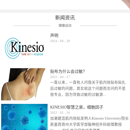
新闻资讯
健康运动
声明
2024
-
04
-
29
贴布为什么会过敏？
2022
-
04
-
17
一直以来，一直有人问我关于肌内效贴布贴扎
后过敏的问题，其实就这个问题而言问的不是
很专业，因为导致过敏的过敏源...
KINESIO智慧之泉，细胞因子
很多，比如试穿件衣服有时都会过敏，特定条
2022
-
02
-
24
加濑建造肌内效贴发明人Kinesio University院长
件下吃东西有时也会过敏，难道不吃不穿了？
新墨西哥州大学医学部脑神经外科助理教授
其他品牌的在此我们不予评价，就KINESIO肌内