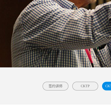
签约讲师
CKTP
CK