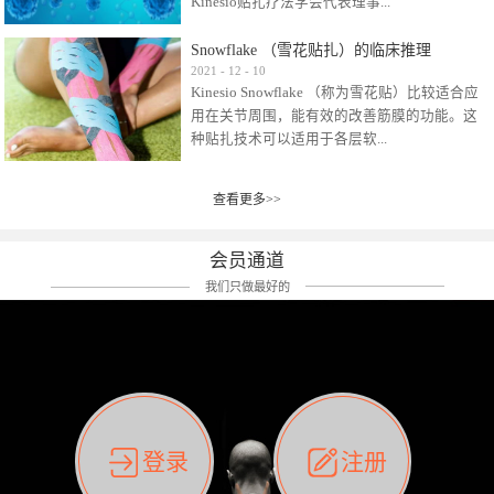
Kinesio贴扎疗法学会代表理事...
效贴布来说，40多年的研究开发制造肌内效贴
布及贴扎技术，期间过敏的案例当然也有。
Snowflake （雪花贴扎）的临床推理
比如我本人，几乎天天接触KINESIO肌内效，无
Kinesio Taping Association International
2021
-
12
-
10
论从皮肤适应性还是本人皮肤本身就不属于不
Kinesio Snowflake （称为雪花贴）比较适合应
（KTAI）名誉会长 身体具有免疫、疼痛、细胞
易过敏的那种，基本不会有过敏瘙痒的情况。
用在关节周围，能有效的改善筋膜的功能。这
破坏、发热、修复、增殖、再生等自然愈合能
但是，当身体不适、休息不好、持续紧张等特
种贴扎技术可以适用于各层软...
力。 多作为细胞因子存在于皮肤表皮、真皮、
殊因素的影响下，有时还是会出现瘙痒过敏的
毛细血管、筋膜中循环的间质液中。 可以认
情况。 最近一次，受新冠疫情封控影响，前
为，KINESIO TAPING ®(以下称为：KINESIO贴
前后后居家近30天左右，感觉日子都日夜颠倒
查看更多>>
组织:肌肉，肌腱，韧带（主要围绕有问题的关
扎疗法）的效果是通过创造一个环境，使每种
了。一天夜里饮酒过量，第2天起床胃不舒服、
节）。 snowflake“雪花”这个名字并不是指形
（约60种）细胞因子都能适当的发挥作用，可
左第12肋按压痛，膝关节髌韧带还撞了下，疼
状，而是指贴布本身很重量，以及贴布刺激的
以激发身体的自然愈合能力。 通常，药物会削
会员通道
痛影响走路。当天疼痛部贴了EDF和胃十字，膝
类型。贴布的应用充分利用了体内由间质液组
弱细胞因子的作用，单方面还会引起副作用的
关节贴了半月板贴布。第2天第12肋部的EDF和
我们只做最好的
成的自然流体力学的流体层。这种轻微的刺激
症状。 与此相比，Kinesio肌内效贴创造了细
胃十字贴布有点痒的迹象，我用手指腹适当的
对损伤细胞的修复和如何发挥作用提供了宝贵
胞因子最容易工作的环境，它可以在细胞因子
轻轻按压后不再去过度碰它，几个小时后，瘙
的见解。 作为锚点的“I”形中心条和半圆形扩展
变少的情况下增加细胞因子，在细胞因子变多
痒迹象消失了。但是第12肋按压还是有点疼
条的组合，不仅可以为受影响的组织增加空
的情况下减少细胞因子。 然而，细胞因子本身
痛，我就继续贴着。第3天第12肋部的疼痛基本
间，还可以在单片贴布上提供支持和深度刺
的控制仍有许多未知。 细胞因子是一种酵素，
消失，贴布也没有出现进一步瘙痒过敏。而膝
激。通过对间质液的适当控制，可以连接皮下
各种各样的酵素起着适当的作用，为细胞创造
关节的半月板贴布张力用的100%，但自始至终
筋膜，对关节进行非常轻柔的刺激，增加患部
了适合居住的环境。 在现代医学上，这种细胞
它都很坚强的贴着，没有出现过任何瘙痒的迹
登录
注册
的治疗区域。 snowflake“雪花”贴布不会妨碍皮
因子是一种酶的观点往往被否定，但在体内有
象。不同的条件下，同一个身体，不同的部位
肤上下左右运动，有效的辅助修复关节周围组
有毒细菌和无毒细菌，它们起着保持身体平衡
皮肤的敏感度也有不同。因此我们KINESIO要做