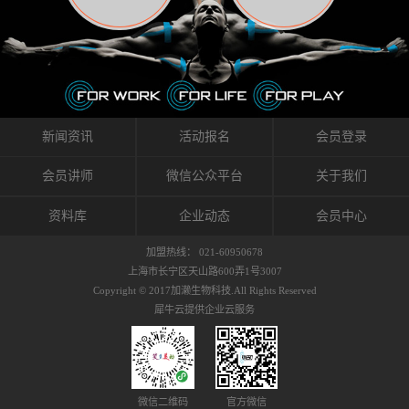
织的筋膜。它可以作用于关节或肌肉表面，释
的作用。 Kinesio肌内效贴不像药物那样在短时
的，是在研发生产过程中竭尽全力的降低致敏
放压力，刺激深层筋膜。“雪花”贴扎疗法是一
间内表现出症状，而是通过花费时间创造一个
性，减少贴布本身带来的致敏率。那到底是什
种可以改变肌肉、筋膜和间质液之间自然流动
对身体没有伤害（副作用等）的环境来减轻症
么原因引起的过敏瘙痒呢？我整理了以下内容
关系的方法。 间质液间质被称为人体的新器
状。 但是，由于营养、精神、运动的平衡被破
仅供大家参考，希望能给予大家帮助。首先我
官。研究人员认为，整个身体的网络是由坚韧
坏，各种细胞就会发生病态变化。 在一定的状
们分析解剖下过敏的原因，然后简说一下
且柔软的蛋白质结构所支撑的相互连接的充满
态下，细胞因子会自动捕捉异常，并在细胞之
KINESIO贴布贴扎后预防应对。我把导致过敏的
流体的空间构成的。如果作为脏器，这是人体
间传递适当的修复信息。可以收集各自所需的
原因，简单分为外因和内因。外因1，贴布贴布
新闻资讯
活动报名
会员登录
最大的脏器，约占体重的20%（相比之下，皮
物质，创造容易发挥自然治愈力的环境（细胞
本身的质量是导致过敏的重要原因之一。它包
肤构成约16%）。且研究人员认为体液在身体
因子级联；细胞因子的连锁反应）。 如果这种
括：1）面料的伸展率、回缩率、纤维的刺激
会员讲师
微信公众平台
关于我们
内流通，有助于细胞的再生和恢复。“1”“雪花”
细胞因子发生障碍，就会提供过多的物质，或
性。贴布内杂乱的纤维长时间贴在皮肤上，可
贴扎应用的目的: 这种贴扎技术是通过对关节
者甚至提供不需要的物质。 因此，身体所需的
能会给皮肤带来过度的刺激，从而引起过敏瘙
资料库
企业动态
会员中心
周围进行轻柔的刺激，改善受影响的关节和肌
自然愈合能力不仅不能发挥作用，反而会造成
痒。 &#...
肉的运动，对间质液进行适当的调整。 合并的
恶化的环境。Kinesio肌内效贴的作用，就是解
加盟热线： 021-60950678
效果是在增加刺激面积的同时，对关节提供更
决这些问题。 KinesioTaping ® （Kinesio贴扎
上海市长宁区天山路600弄1号3007
深级别的支持。 贴扎不仅促进淋巴流动，还起
疗法）的概念是空（空间），动（流动），冷
Copyright © 2017加濑生物科技.All Rights Reserved
到辅助修复损伤组织的作用。对组织的营养供
（抑制热的上升），为了实现这些，贴布的质
犀牛云提供企业云服务
应起到至关重要的间质液可到达包含筋膜，腱
量（种类），贴布的形状和贴扎方式被研发制
膜，韧带和关节周围皮下组织的关节囊。 流
作出来。 特别地，Kinesio Medical
体力学理论加濑博士-Kinesio肌内效贴布的发明
Tappling®（Kinesio医疗贴扎）通过从皮肤表面
人流体力学理论是以对日常生活产生反复影响
长时间给予适...
的纤细筋膜的性质为焦点。 筋膜容易受到外部
微信二维码
官方微信