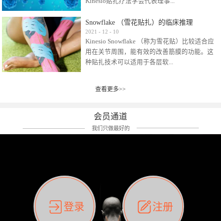
Kinesio贴扎疗法学会代表理事...
效贴布来说，40多年的研究开发制造肌内效贴
布及贴扎技术，期间过敏的案例当然也有。
Snowflake （雪花贴扎）的临床推理
比如我本人，几乎天天接触KINESIO肌内效，无
Kinesio Taping Association International
2021
-
12
-
10
论从皮肤适应性还是本人皮肤本身就不属于不
Kinesio Snowflake （称为雪花贴）比较适合应
（KTAI）名誉会长 身体具有免疫、疼痛、细胞
易过敏的那种，基本不会有过敏瘙痒的情况。
用在关节周围，能有效的改善筋膜的功能。这
破坏、发热、修复、增殖、再生等自然愈合能
但是，当身体不适、休息不好、持续紧张等特
种贴扎技术可以适用于各层软...
力。 多作为细胞因子存在于皮肤表皮、真皮、
殊因素的影响下，有时还是会出现瘙痒过敏的
毛细血管、筋膜中循环的间质液中。 可以认
情况。 最近一次，受新冠疫情封控影响，前
为，KINESIO TAPING ®(以下称为：KINESIO贴
前后后居家近30天左右，感觉日子都日夜颠倒
查看更多>>
组织:肌肉，肌腱，韧带（主要围绕有问题的关
扎疗法）的效果是通过创造一个环境，使每种
了。一天夜里饮酒过量，第2天起床胃不舒服、
节）。 snowflake“雪花”这个名字并不是指形
（约60种）细胞因子都能适当的发挥作用，可
左第12肋按压痛，膝关节髌韧带还撞了下，疼
状，而是指贴布本身很重量，以及贴布刺激的
以激发身体的自然愈合能力。 通常，药物会削
会员通道
痛影响走路。当天疼痛部贴了EDF和胃十字，膝
类型。贴布的应用充分利用了体内由间质液组
弱细胞因子的作用，单方面还会引起副作用的
关节贴了半月板贴布。第2天第12肋部的EDF和
我们只做最好的
成的自然流体力学的流体层。这种轻微的刺激
症状。 与此相比，Kinesio肌内效贴创造了细
胃十字贴布有点痒的迹象，我用手指腹适当的
对损伤细胞的修复和如何发挥作用提供了宝贵
胞因子最容易工作的环境，它可以在细胞因子
轻轻按压后不再去过度碰它，几个小时后，瘙
的见解。 作为锚点的“I”形中心条和半圆形扩展
变少的情况下增加细胞因子，在细胞因子变多
痒迹象消失了。但是第12肋按压还是有点疼
条的组合，不仅可以为受影响的组织增加空
的情况下减少细胞因子。 然而，细胞因子本身
痛，我就继续贴着。第3天第12肋部的疼痛基本
间，还可以在单片贴布上提供支持和深度刺
的控制仍有许多未知。 细胞因子是一种酵素，
消失，贴布也没有出现进一步瘙痒过敏。而膝
激。通过对间质液的适当控制，可以连接皮下
各种各样的酵素起着适当的作用，为细胞创造
关节的半月板贴布张力用的100%，但自始至终
筋膜，对关节进行非常轻柔的刺激，增加患部
了适合居住的环境。 在现代医学上，这种细胞
它都很坚强的贴着，没有出现过任何瘙痒的迹
登录
注册
的治疗区域。 snowflake“雪花”贴布不会妨碍皮
因子是一种酶的观点往往被否定，但在体内有
象。不同的条件下，同一个身体，不同的部位
肤上下左右运动，有效的辅助修复关节周围组
有毒细菌和无毒细菌，它们起着保持身体平衡
皮肤的敏感度也有不同。因此我们KINESIO要做