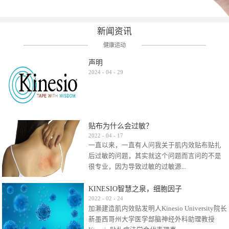
新闻资讯
健康运动
声明
2024
-
04
-
29
贴布为什么会过敏？
2022
-
04
-
17
一直以来，一直有人问我关于肌内效贴布贴扎
后过敏的问题，其实就这个问题而言问的不是
很专业，因为导致过敏的过敏源...
KINESIO智慧之泉，细胞因子
很多，比如试穿件衣服有时都会过敏，特定条
2022
-
02
-
24
加濑建造肌内效贴发明人Kinesio University院长
件下吃东西有时也会过敏，难道不吃不穿了？
新墨西哥州大学医学部脑神经外科助理教授
其他品牌的在此我们不予评价，就KINESIO肌内