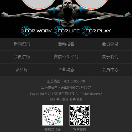
织的筋膜。它可以作用于关节或肌肉表面，释
的作用。 Kinesio肌内效贴不像药物那样在短时
的，是在研发生产过程中竭尽全力的降低致敏
放压力，刺激深层筋膜。“雪花”贴扎疗法是一
间内表现出症状，而是通过花费时间创造一个
性，减少贴布本身带来的致敏率。那到底是什
种可以改变肌肉、筋膜和间质液之间自然流动
对身体没有伤害（副作用等）的环境来减轻症
么原因引起的过敏瘙痒呢？我整理了以下内容
关系的方法。 间质液间质被称为人体的新器
状。 但是，由于营养、精神、运动的平衡被破
仅供大家参考，希望能给予大家帮助。首先我
官。研究人员认为，整个身体的网络是由坚韧
坏，各种细胞就会发生病态变化。 在一定的状
们分析解剖下过敏的原因，然后简说一下
且柔软的蛋白质结构所支撑的相互连接的充满
态下，细胞因子会自动捕捉异常，并在细胞之
KINESIO贴布贴扎后预防应对。我把导致过敏的
流体的空间构成的。如果作为脏器，这是人体
间传递适当的修复信息。可以收集各自所需的
原因，简单分为外因和内因。外因1，贴布贴布
新闻资讯
活动报名
会员登录
最大的脏器，约占体重的20%（相比之下，皮
物质，创造容易发挥自然治愈力的环境（细胞
本身的质量是导致过敏的重要原因之一。它包
肤构成约16%）。且研究人员认为体液在身体
因子级联；细胞因子的连锁反应）。 如果这种
括：1）面料的伸展率、回缩率、纤维的刺激
会员讲师
微信公众平台
关于我们
内流通，有助于细胞的再生和恢复。“1”“雪花”
细胞因子发生障碍，就会提供过多的物质，或
性。贴布内杂乱的纤维长时间贴在皮肤上，可
贴扎应用的目的: 这种贴扎技术是通过对关节
者甚至提供不需要的物质。 因此，身体所需的
能会给皮肤带来过度的刺激，从而引起过敏瘙
资料库
企业动态
会员中心
周围进行轻柔的刺激，改善受影响的关节和肌
自然愈合能力不仅不能发挥作用，反而会造成
痒。 &#...
肉的运动，对间质液进行适当的调整。 合并的
恶化的环境。Kinesio肌内效贴的作用，就是解
加盟热线： 021-60950678
效果是在增加刺激面积的同时，对关节提供更
决这些问题。 KinesioTaping ® （Kinesio贴扎
上海市长宁区天山路600弄1号3007
深级别的支持。 贴扎不仅促进淋巴流动，还起
疗法）的概念是空（空间），动（流动），冷
Copyright © 2017加濑生物科技.All Rights Reserved
到辅助修复损伤组织的作用。对组织的营养供
（抑制热的上升），为了实现这些，贴布的质
犀牛云提供企业云服务
应起到至关重要的间质液可到达包含筋膜，腱
量（种类），贴布的形状和贴扎方式被研发制
膜，韧带和关节周围皮下组织的关节囊。 流
作出来。 特别地，Kinesio Medical
体力学理论加濑博士-Kinesio肌内效贴布的发明
Tappling®（Kinesio医疗贴扎）通过从皮肤表面
人流体力学理论是以对日常生活产生反复影响
长时间给予适...
的纤细筋膜的性质为焦点。 筋膜容易受到外部
微信二维码
官方微信