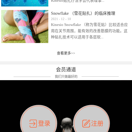
Kinesio贴扎疗法学会代表理事...
效贴布来说，40多年的研究开发制造肌内效贴
布及贴扎技术，期间过敏的案例当然也有。
Snowflake （雪花贴扎）的临床推理
比如我本人，几乎天天接触KINESIO肌内效，无
Kinesio Taping Association International
2021
-
12
-
10
论从皮肤适应性还是本人皮肤本身就不属于不
Kinesio Snowflake （称为雪花贴）比较适合应
（KTAI）名誉会长 身体具有免疫、疼痛、细胞
易过敏的那种，基本不会有过敏瘙痒的情况。
用在关节周围，能有效的改善筋膜的功能。这
破坏、发热、修复、增殖、再生等自然愈合能
但是，当身体不适、休息不好、持续紧张等特
种贴扎技术可以适用于各层软...
力。 多作为细胞因子存在于皮肤表皮、真皮、
殊因素的影响下，有时还是会出现瘙痒过敏的
毛细血管、筋膜中循环的间质液中。 可以认
情况。 最近一次，受新冠疫情封控影响，前
为，KINESIO TAPING ®(以下称为：KINESIO贴
前后后居家近30天左右，感觉日子都日夜颠倒
查看更多>>
组织:肌肉，肌腱，韧带（主要围绕有问题的关
扎疗法）的效果是通过创造一个环境，使每种
了。一天夜里饮酒过量，第2天起床胃不舒服、
节）。 snowflake“雪花”这个名字并不是指形
（约60种）细胞因子都能适当的发挥作用，可
左第12肋按压痛，膝关节髌韧带还撞了下，疼
状，而是指贴布本身很重量，以及贴布刺激的
以激发身体的自然愈合能力。 通常，药物会削
会员通道
痛影响走路。当天疼痛部贴了EDF和胃十字，膝
类型。贴布的应用充分利用了体内由间质液组
弱细胞因子的作用，单方面还会引起副作用的
关节贴了半月板贴布。第2天第12肋部的EDF和
我们只做最好的
成的自然流体力学的流体层。这种轻微的刺激
症状。 与此相比，Kinesio肌内效贴创造了细
胃十字贴布有点痒的迹象，我用手指腹适当的
对损伤细胞的修复和如何发挥作用提供了宝贵
胞因子最容易工作的环境，它可以在细胞因子
轻轻按压后不再去过度碰它，几个小时后，瘙
的见解。 作为锚点的“I”形中心条和半圆形扩展
变少的情况下增加细胞因子，在细胞因子变多
痒迹象消失了。但是第12肋按压还是有点疼
条的组合，不仅可以为受影响的组织增加空
的情况下减少细胞因子。 然而，细胞因子本身
痛，我就继续贴着。第3天第12肋部的疼痛基本
间，还可以在单片贴布上提供支持和深度刺
的控制仍有许多未知。 细胞因子是一种酵素，
消失，贴布也没有出现进一步瘙痒过敏。而膝
激。通过对间质液的适当控制，可以连接皮下
各种各样的酵素起着适当的作用，为细胞创造
关节的半月板贴布张力用的100%，但自始至终
筋膜，对关节进行非常轻柔的刺激，增加患部
了适合居住的环境。 在现代医学上，这种细胞
它都很坚强的贴着，没有出现过任何瘙痒的迹
登录
注册
的治疗区域。 snowflake“雪花”贴布不会妨碍皮
因子是一种酶的观点往往被否定，但在体内有
象。不同的条件下，同一个身体，不同的部位
肤上下左右运动，有效的辅助修复关节周围组
有毒细菌和无毒细菌，它们起着保持身体平衡
皮肤的敏感度也有不同。因此我们KINESIO要做