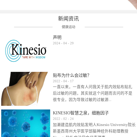
新闻资讯
健康运动
声明
2024
-
04
-
29
贴布为什么会过敏？
2022
-
04
-
17
一直以来，一直有人问我关于肌内效贴布贴扎
后过敏的问题，其实就这个问题而言问的不是
很专业，因为导致过敏的过敏源...
KINESIO智慧之泉，细胞因子
很多，比如试穿件衣服有时都会过敏，特定条
2022
-
02
-
24
加濑建造肌内效贴发明人Kinesio University院长
件下吃东西有时也会过敏，难道不吃不穿了？
新墨西哥州大学医学部脑神经外科助理教授
其他品牌的在此我们不予评价，就KINESIO肌内