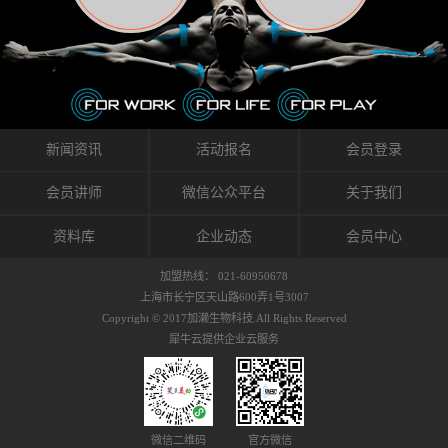
织的筋膜。它可以作用于关节或肌肉表面，释
的作用。 Kinesio肌内效贴不像药物那样在短时
的，是在研发生产过程中竭尽全力的降低致敏
放压力，刺激深层筋膜。“雪花”贴扎疗法是一
间内表现出症状，而是通过花费时间创造一个
性，减少贴布本身带来的致敏率。那到底是什
种可以改变肌肉、筋膜和间质液之间自然流动
对身体没有伤害（副作用等）的环境来减轻症
么原因引起的过敏瘙痒呢？我整理了以下内容
关系的方法。 间质液间质被称为人体的新器
状。 但是，由于营养、精神、运动的平衡被破
仅供大家参考，希望能给予大家帮助。首先我
官。研究人员认为，整个身体的网络是由坚韧
坏，各种细胞就会发生病态变化。 在一定的状
们分析解剖下过敏的原因，然后简说一下
且柔软的蛋白质结构所支撑的相互连接的充满
态下，细胞因子会自动捕捉异常，并在细胞之
KINESIO贴布贴扎后预防应对。我把导致过敏的
流体的空间构成的。如果作为脏器，这是人体
间传递适当的修复信息。可以收集各自所需的
原因，简单分为外因和内因。外因1，贴布贴布
新闻资讯
活动报名
会员登录
最大的脏器，约占体重的20%（相比之下，皮
物质，创造容易发挥自然治愈力的环境（细胞
本身的质量是导致过敏的重要原因之一。它包
肤构成约16%）。且研究人员认为体液在身体
因子级联；细胞因子的连锁反应）。 如果这种
括：1）面料的伸展率、回缩率、纤维的刺激
会员讲师
微信公众平台
关于我们
内流通，有助于细胞的再生和恢复。“1”“雪花”
细胞因子发生障碍，就会提供过多的物质，或
性。贴布内杂乱的纤维长时间贴在皮肤上，可
贴扎应用的目的: 这种贴扎技术是通过对关节
者甚至提供不需要的物质。 因此，身体所需的
能会给皮肤带来过度的刺激，从而引起过敏瘙
资料库
企业动态
会员中心
周围进行轻柔的刺激，改善受影响的关节和肌
自然愈合能力不仅不能发挥作用，反而会造成
痒。 &#...
肉的运动，对间质液进行适当的调整。 合并的
恶化的环境。Kinesio肌内效贴的作用，就是解
加盟热线： 021-60950678
效果是在增加刺激面积的同时，对关节提供更
决这些问题。 KinesioTaping ® （Kinesio贴扎
上海市长宁区天山路600弄1号3007
深级别的支持。 贴扎不仅促进淋巴流动，还起
疗法）的概念是空（空间），动（流动），冷
Copyright © 2017加濑生物科技.All Rights Reserved
到辅助修复损伤组织的作用。对组织的营养供
（抑制热的上升），为了实现这些，贴布的质
犀牛云提供企业云服务
应起到至关重要的间质液可到达包含筋膜，腱
量（种类），贴布的形状和贴扎方式被研发制
膜，韧带和关节周围皮下组织的关节囊。 流
作出来。 特别地，Kinesio Medical
体力学理论加濑博士-Kinesio肌内效贴布的发明
Tappling®（Kinesio医疗贴扎）通过从皮肤表面
人流体力学理论是以对日常生活产生反复影响
长时间给予适...
的纤细筋膜的性质为焦点。 筋膜容易受到外部
微信二维码
官方微信