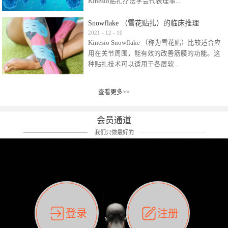
Kinesio贴扎疗法学会代表理事...
效贴布来说，40多年的研究开发制造肌内效贴
布及贴扎技术，期间过敏的案例当然也有。
Snowflake （雪花贴扎）的临床推理
比如我本人，几乎天天接触KINESIO肌内效，无
Kinesio Taping Association International
2021
-
12
-
10
论从皮肤适应性还是本人皮肤本身就不属于不
Kinesio Snowflake （称为雪花贴）比较适合应
（KTAI）名誉会长 身体具有免疫、疼痛、细胞
易过敏的那种，基本不会有过敏瘙痒的情况。
用在关节周围，能有效的改善筋膜的功能。这
破坏、发热、修复、增殖、再生等自然愈合能
但是，当身体不适、休息不好、持续紧张等特
种贴扎技术可以适用于各层软...
力。 多作为细胞因子存在于皮肤表皮、真皮、
殊因素的影响下，有时还是会出现瘙痒过敏的
毛细血管、筋膜中循环的间质液中。 可以认
情况。 最近一次，受新冠疫情封控影响，前
为，KINESIO TAPING ®(以下称为：KINESIO贴
前后后居家近30天左右，感觉日子都日夜颠倒
查看更多>>
组织:肌肉，肌腱，韧带（主要围绕有问题的关
扎疗法）的效果是通过创造一个环境，使每种
了。一天夜里饮酒过量，第2天起床胃不舒服、
节）。 snowflake“雪花”这个名字并不是指形
（约60种）细胞因子都能适当的发挥作用，可
左第12肋按压痛，膝关节髌韧带还撞了下，疼
状，而是指贴布本身很重量，以及贴布刺激的
以激发身体的自然愈合能力。 通常，药物会削
会员通道
痛影响走路。当天疼痛部贴了EDF和胃十字，膝
类型。贴布的应用充分利用了体内由间质液组
弱细胞因子的作用，单方面还会引起副作用的
关节贴了半月板贴布。第2天第12肋部的EDF和
我们只做最好的
成的自然流体力学的流体层。这种轻微的刺激
症状。 与此相比，Kinesio肌内效贴创造了细
胃十字贴布有点痒的迹象，我用手指腹适当的
对损伤细胞的修复和如何发挥作用提供了宝贵
胞因子最容易工作的环境，它可以在细胞因子
轻轻按压后不再去过度碰它，几个小时后，瘙
的见解。 作为锚点的“I”形中心条和半圆形扩展
变少的情况下增加细胞因子，在细胞因子变多
痒迹象消失了。但是第12肋按压还是有点疼
条的组合，不仅可以为受影响的组织增加空
的情况下减少细胞因子。 然而，细胞因子本身
痛，我就继续贴着。第3天第12肋部的疼痛基本
间，还可以在单片贴布上提供支持和深度刺
的控制仍有许多未知。 细胞因子是一种酵素，
消失，贴布也没有出现进一步瘙痒过敏。而膝
激。通过对间质液的适当控制，可以连接皮下
各种各样的酵素起着适当的作用，为细胞创造
关节的半月板贴布张力用的100%，但自始至终
筋膜，对关节进行非常轻柔的刺激，增加患部
了适合居住的环境。 在现代医学上，这种细胞
它都很坚强的贴着，没有出现过任何瘙痒的迹
登录
注册
的治疗区域。 snowflake“雪花”贴布不会妨碍皮
因子是一种酶的观点往往被否定，但在体内有
象。不同的条件下，同一个身体，不同的部位
肤上下左右运动，有效的辅助修复关节周围组
有毒细菌和无毒细菌，它们起着保持身体平衡
皮肤的敏感度也有不同。因此我们KINESIO要做