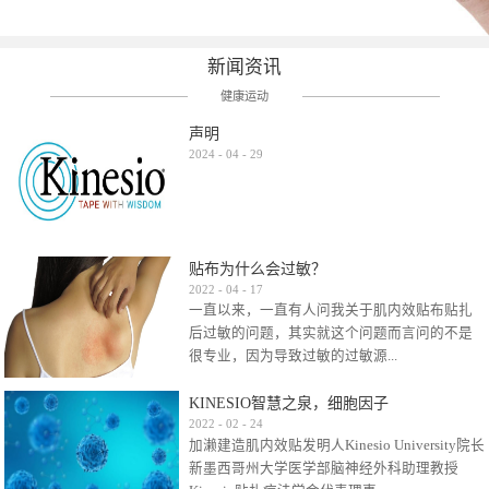
新闻资讯
健康运动
声明
2024
-
04
-
29
贴布为什么会过敏？
2022
-
04
-
17
一直以来，一直有人问我关于肌内效贴布贴扎
后过敏的问题，其实就这个问题而言问的不是
很专业，因为导致过敏的过敏源...
KINESIO智慧之泉，细胞因子
很多，比如试穿件衣服有时都会过敏，特定条
2022
-
02
-
24
加濑建造肌内效贴发明人Kinesio University院长
件下吃东西有时也会过敏，难道不吃不穿了？
新墨西哥州大学医学部脑神经外科助理教授
其他品牌的在此我们不予评价，就KINESIO肌内