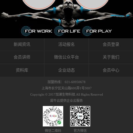
织的筋膜。它可以作用于关节或肌肉表面，释
的作用。 Kinesio肌内效贴不像药物那样在短时
的，是在研发生产过程中竭尽全力的降低致敏
放压力，刺激深层筋膜。“雪花”贴扎疗法是一
间内表现出症状，而是通过花费时间创造一个
性，减少贴布本身带来的致敏率。那到底是什
种可以改变肌肉、筋膜和间质液之间自然流动
对身体没有伤害（副作用等）的环境来减轻症
么原因引起的过敏瘙痒呢？我整理了以下内容
关系的方法。 间质液间质被称为人体的新器
状。 但是，由于营养、精神、运动的平衡被破
仅供大家参考，希望能给予大家帮助。首先我
官。研究人员认为，整个身体的网络是由坚韧
坏，各种细胞就会发生病态变化。 在一定的状
们分析解剖下过敏的原因，然后简说一下
且柔软的蛋白质结构所支撑的相互连接的充满
态下，细胞因子会自动捕捉异常，并在细胞之
KINESIO贴布贴扎后预防应对。我把导致过敏的
流体的空间构成的。如果作为脏器，这是人体
间传递适当的修复信息。可以收集各自所需的
原因，简单分为外因和内因。外因1，贴布贴布
新闻资讯
活动报名
会员登录
最大的脏器，约占体重的20%（相比之下，皮
物质，创造容易发挥自然治愈力的环境（细胞
本身的质量是导致过敏的重要原因之一。它包
肤构成约16%）。且研究人员认为体液在身体
因子级联；细胞因子的连锁反应）。 如果这种
括：1）面料的伸展率、回缩率、纤维的刺激
会员讲师
微信公众平台
关于我们
内流通，有助于细胞的再生和恢复。“1”“雪花”
细胞因子发生障碍，就会提供过多的物质，或
性。贴布内杂乱的纤维长时间贴在皮肤上，可
贴扎应用的目的: 这种贴扎技术是通过对关节
者甚至提供不需要的物质。 因此，身体所需的
能会给皮肤带来过度的刺激，从而引起过敏瘙
资料库
企业动态
会员中心
周围进行轻柔的刺激，改善受影响的关节和肌
自然愈合能力不仅不能发挥作用，反而会造成
痒。 &#...
肉的运动，对间质液进行适当的调整。 合并的
恶化的环境。Kinesio肌内效贴的作用，就是解
加盟热线： 021-60950678
效果是在增加刺激面积的同时，对关节提供更
决这些问题。 KinesioTaping ® （Kinesio贴扎
上海市长宁区天山路600弄1号3007
深级别的支持。 贴扎不仅促进淋巴流动，还起
疗法）的概念是空（空间），动（流动），冷
Copyright © 2017加濑生物科技.All Rights Reserved
到辅助修复损伤组织的作用。对组织的营养供
（抑制热的上升），为了实现这些，贴布的质
犀牛云提供企业云服务
应起到至关重要的间质液可到达包含筋膜，腱
量（种类），贴布的形状和贴扎方式被研发制
膜，韧带和关节周围皮下组织的关节囊。 流
作出来。 特别地，Kinesio Medical
体力学理论加濑博士-Kinesio肌内效贴布的发明
Tappling®（Kinesio医疗贴扎）通过从皮肤表面
人流体力学理论是以对日常生活产生反复影响
长时间给予适...
的纤细筋膜的性质为焦点。 筋膜容易受到外部
微信二维码
官方微信