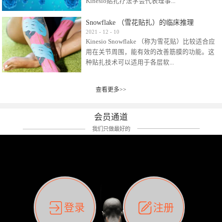
Kinesio贴扎疗法学会代表理事...
效贴布来说，40多年的研究开发制造肌内效贴
布及贴扎技术，期间过敏的案例当然也有。
Snowflake （雪花贴扎）的临床推理
比如我本人，几乎天天接触KINESIO肌内效，无
Kinesio Taping Association International
2021
-
12
-
10
论从皮肤适应性还是本人皮肤本身就不属于不
Kinesio Snowflake （称为雪花贴）比较适合应
（KTAI）名誉会长 身体具有免疫、疼痛、细胞
易过敏的那种，基本不会有过敏瘙痒的情况。
用在关节周围，能有效的改善筋膜的功能。这
破坏、发热、修复、增殖、再生等自然愈合能
但是，当身体不适、休息不好、持续紧张等特
种贴扎技术可以适用于各层软...
力。 多作为细胞因子存在于皮肤表皮、真皮、
殊因素的影响下，有时还是会出现瘙痒过敏的
毛细血管、筋膜中循环的间质液中。 可以认
情况。 最近一次，受新冠疫情封控影响，前
为，KINESIO TAPING ®(以下称为：KINESIO贴
前后后居家近30天左右，感觉日子都日夜颠倒
查看更多>>
组织:肌肉，肌腱，韧带（主要围绕有问题的关
扎疗法）的效果是通过创造一个环境，使每种
了。一天夜里饮酒过量，第2天起床胃不舒服、
节）。 snowflake“雪花”这个名字并不是指形
（约60种）细胞因子都能适当的发挥作用，可
左第12肋按压痛，膝关节髌韧带还撞了下，疼
状，而是指贴布本身很重量，以及贴布刺激的
以激发身体的自然愈合能力。 通常，药物会削
会员通道
痛影响走路。当天疼痛部贴了EDF和胃十字，膝
类型。贴布的应用充分利用了体内由间质液组
弱细胞因子的作用，单方面还会引起副作用的
关节贴了半月板贴布。第2天第12肋部的EDF和
我们只做最好的
成的自然流体力学的流体层。这种轻微的刺激
症状。 与此相比，Kinesio肌内效贴创造了细
胃十字贴布有点痒的迹象，我用手指腹适当的
对损伤细胞的修复和如何发挥作用提供了宝贵
胞因子最容易工作的环境，它可以在细胞因子
轻轻按压后不再去过度碰它，几个小时后，瘙
的见解。 作为锚点的“I”形中心条和半圆形扩展
变少的情况下增加细胞因子，在细胞因子变多
痒迹象消失了。但是第12肋按压还是有点疼
条的组合，不仅可以为受影响的组织增加空
的情况下减少细胞因子。 然而，细胞因子本身
痛，我就继续贴着。第3天第12肋部的疼痛基本
间，还可以在单片贴布上提供支持和深度刺
的控制仍有许多未知。 细胞因子是一种酵素，
消失，贴布也没有出现进一步瘙痒过敏。而膝
激。通过对间质液的适当控制，可以连接皮下
各种各样的酵素起着适当的作用，为细胞创造
关节的半月板贴布张力用的100%，但自始至终
筋膜，对关节进行非常轻柔的刺激，增加患部
了适合居住的环境。 在现代医学上，这种细胞
它都很坚强的贴着，没有出现过任何瘙痒的迹
登录
注册
的治疗区域。 snowflake“雪花”贴布不会妨碍皮
因子是一种酶的观点往往被否定，但在体内有
象。不同的条件下，同一个身体，不同的部位
肤上下左右运动，有效的辅助修复关节周围组
有毒细菌和无毒细菌，它们起着保持身体平衡
皮肤的敏感度也有不同。因此我们KINESIO要做