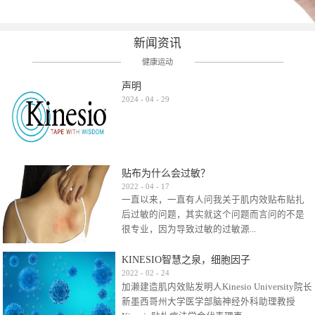
新闻资讯
健康运动
声明
2024
-
04
-
29
贴布为什么会过敏？
2022
-
04
-
17
一直以来，一直有人问我关于肌内效贴布贴扎
后过敏的问题，其实就这个问题而言问的不是
很专业，因为导致过敏的过敏源...
KINESIO智慧之泉，细胞因子
很多，比如试穿件衣服有时都会过敏，特定条
2022
-
02
-
24
加濑建造肌内效贴发明人Kinesio University院长
件下吃东西有时也会过敏，难道不吃不穿了？
新墨西哥州大学医学部脑神经外科助理教授
其他品牌的在此我们不予评价，就KINESIO肌内