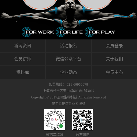
织的筋膜。它可以作用于关节或肌肉表面，释
的作用。 Kinesio肌内效贴不像药物那样在短时
的，是在研发生产过程中竭尽全力的降低致敏
放压力，刺激深层筋膜。“雪花”贴扎疗法是一
间内表现出症状，而是通过花费时间创造一个
性，减少贴布本身带来的致敏率。那到底是什
种可以改变肌肉、筋膜和间质液之间自然流动
对身体没有伤害（副作用等）的环境来减轻症
么原因引起的过敏瘙痒呢？我整理了以下内容
关系的方法。 间质液间质被称为人体的新器
状。 但是，由于营养、精神、运动的平衡被破
仅供大家参考，希望能给予大家帮助。首先我
官。研究人员认为，整个身体的网络是由坚韧
坏，各种细胞就会发生病态变化。 在一定的状
们分析解剖下过敏的原因，然后简说一下
且柔软的蛋白质结构所支撑的相互连接的充满
态下，细胞因子会自动捕捉异常，并在细胞之
KINESIO贴布贴扎后预防应对。我把导致过敏的
流体的空间构成的。如果作为脏器，这是人体
间传递适当的修复信息。可以收集各自所需的
原因，简单分为外因和内因。外因1，贴布贴布
新闻资讯
活动报名
会员登录
最大的脏器，约占体重的20%（相比之下，皮
物质，创造容易发挥自然治愈力的环境（细胞
本身的质量是导致过敏的重要原因之一。它包
肤构成约16%）。且研究人员认为体液在身体
因子级联；细胞因子的连锁反应）。 如果这种
括：1）面料的伸展率、回缩率、纤维的刺激
会员讲师
微信公众平台
关于我们
内流通，有助于细胞的再生和恢复。“1”“雪花”
细胞因子发生障碍，就会提供过多的物质，或
性。贴布内杂乱的纤维长时间贴在皮肤上，可
贴扎应用的目的: 这种贴扎技术是通过对关节
者甚至提供不需要的物质。 因此，身体所需的
能会给皮肤带来过度的刺激，从而引起过敏瘙
资料库
企业动态
会员中心
周围进行轻柔的刺激，改善受影响的关节和肌
自然愈合能力不仅不能发挥作用，反而会造成
痒。 &#...
肉的运动，对间质液进行适当的调整。 合并的
恶化的环境。Kinesio肌内效贴的作用，就是解
加盟热线： 021-60950678
效果是在增加刺激面积的同时，对关节提供更
决这些问题。 KinesioTaping ® （Kinesio贴扎
上海市长宁区天山路600弄1号3007
深级别的支持。 贴扎不仅促进淋巴流动，还起
疗法）的概念是空（空间），动（流动），冷
Copyright © 2017加濑生物科技.All Rights Reserved
到辅助修复损伤组织的作用。对组织的营养供
（抑制热的上升），为了实现这些，贴布的质
犀牛云提供企业云服务
应起到至关重要的间质液可到达包含筋膜，腱
量（种类），贴布的形状和贴扎方式被研发制
膜，韧带和关节周围皮下组织的关节囊。 流
作出来。 特别地，Kinesio Medical
体力学理论加濑博士-Kinesio肌内效贴布的发明
Tappling®（Kinesio医疗贴扎）通过从皮肤表面
人流体力学理论是以对日常生活产生反复影响
长时间给予适...
的纤细筋膜的性质为焦点。 筋膜容易受到外部
微信二维码
官方微信