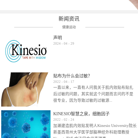
新闻资讯
健康运动
声明
2024
-
04
-
29
贴布为什么会过敏？
2022
-
04
-
17
一直以来，一直有人问我关于肌内效贴布贴扎
后过敏的问题，其实就这个问题而言问的不是
很专业，因为导致过敏的过敏源...
KINESIO智慧之泉，细胞因子
很多，比如试穿件衣服有时都会过敏，特定条
2022
-
02
-
24
加濑建造肌内效贴发明人Kinesio University院长
件下吃东西有时也会过敏，难道不吃不穿了？
新墨西哥州大学医学部脑神经外科助理教授
其他品牌的在此我们不予评价，就KINESIO肌内