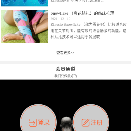
Kinesio贴扎疗法学会代表理事...
效贴布来说，40多年的研究开发制造肌内效贴
布及贴扎技术，期间过敏的案例当然也有。
Snowflake （雪花贴扎）的临床推理
比如我本人，几乎天天接触KINESIO肌内效，无
Kinesio Taping Association International
2021
-
12
-
10
论从皮肤适应性还是本人皮肤本身就不属于不
Kinesio Snowflake （称为雪花贴）比较适合应
（KTAI）名誉会长 身体具有免疫、疼痛、细胞
易过敏的那种，基本不会有过敏瘙痒的情况。
用在关节周围，能有效的改善筋膜的功能。这
破坏、发热、修复、增殖、再生等自然愈合能
但是，当身体不适、休息不好、持续紧张等特
种贴扎技术可以适用于各层软...
力。 多作为细胞因子存在于皮肤表皮、真皮、
殊因素的影响下，有时还是会出现瘙痒过敏的
毛细血管、筋膜中循环的间质液中。 可以认
情况。 最近一次，受新冠疫情封控影响，前
为，KINESIO TAPING ®(以下称为：KINESIO贴
前后后居家近30天左右，感觉日子都日夜颠倒
查看更多>>
组织:肌肉，肌腱，韧带（主要围绕有问题的关
扎疗法）的效果是通过创造一个环境，使每种
了。一天夜里饮酒过量，第2天起床胃不舒服、
节）。 snowflake“雪花”这个名字并不是指形
（约60种）细胞因子都能适当的发挥作用，可
左第12肋按压痛，膝关节髌韧带还撞了下，疼
状，而是指贴布本身很重量，以及贴布刺激的
以激发身体的自然愈合能力。 通常，药物会削
会员通道
痛影响走路。当天疼痛部贴了EDF和胃十字，膝
类型。贴布的应用充分利用了体内由间质液组
弱细胞因子的作用，单方面还会引起副作用的
关节贴了半月板贴布。第2天第12肋部的EDF和
我们只做最好的
成的自然流体力学的流体层。这种轻微的刺激
症状。 与此相比，Kinesio肌内效贴创造了细
胃十字贴布有点痒的迹象，我用手指腹适当的
对损伤细胞的修复和如何发挥作用提供了宝贵
胞因子最容易工作的环境，它可以在细胞因子
轻轻按压后不再去过度碰它，几个小时后，瘙
的见解。 作为锚点的“I”形中心条和半圆形扩展
变少的情况下增加细胞因子，在细胞因子变多
痒迹象消失了。但是第12肋按压还是有点疼
条的组合，不仅可以为受影响的组织增加空
的情况下减少细胞因子。 然而，细胞因子本身
痛，我就继续贴着。第3天第12肋部的疼痛基本
间，还可以在单片贴布上提供支持和深度刺
的控制仍有许多未知。 细胞因子是一种酵素，
消失，贴布也没有出现进一步瘙痒过敏。而膝
激。通过对间质液的适当控制，可以连接皮下
各种各样的酵素起着适当的作用，为细胞创造
关节的半月板贴布张力用的100%，但自始至终
筋膜，对关节进行非常轻柔的刺激，增加患部
了适合居住的环境。 在现代医学上，这种细胞
它都很坚强的贴着，没有出现过任何瘙痒的迹
登录
注册
的治疗区域。 snowflake“雪花”贴布不会妨碍皮
因子是一种酶的观点往往被否定，但在体内有
象。不同的条件下，同一个身体，不同的部位
肤上下左右运动，有效的辅助修复关节周围组
有毒细菌和无毒细菌，它们起着保持身体平衡
皮肤的敏感度也有不同。因此我们KINESIO要做