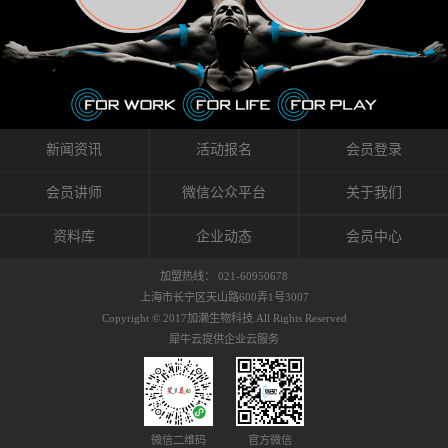
织的筋膜。它可以作用于关节或肌肉表面，释
的作用。 Kinesio肌内效贴不像药物那样在短时
的，是在研发生产过程中竭尽全力的降低致敏
放压力，刺激深层筋膜。“雪花”贴扎疗法是一
间内表现出症状，而是通过花费时间创造一个
性，减少贴布本身带来的致敏率。那到底是什
种可以改变肌肉、筋膜和间质液之间自然流动
对身体没有伤害（副作用等）的环境来减轻症
么原因引起的过敏瘙痒呢？我整理了以下内容
关系的方法。 间质液间质被称为人体的新器
状。 但是，由于营养、精神、运动的平衡被破
仅供大家参考，希望能给予大家帮助。首先我
官。研究人员认为，整个身体的网络是由坚韧
坏，各种细胞就会发生病态变化。 在一定的状
们分析解剖下过敏的原因，然后简说一下
且柔软的蛋白质结构所支撑的相互连接的充满
态下，细胞因子会自动捕捉异常，并在细胞之
KINESIO贴布贴扎后预防应对。我把导致过敏的
流体的空间构成的。如果作为脏器，这是人体
间传递适当的修复信息。可以收集各自所需的
原因，简单分为外因和内因。外因1，贴布贴布
新闻资讯
活动报名
会员登录
最大的脏器，约占体重的20%（相比之下，皮
物质，创造容易发挥自然治愈力的环境（细胞
本身的质量是导致过敏的重要原因之一。它包
肤构成约16%）。且研究人员认为体液在身体
因子级联；细胞因子的连锁反应）。 如果这种
括：1）面料的伸展率、回缩率、纤维的刺激
会员讲师
微信公众平台
关于我们
内流通，有助于细胞的再生和恢复。“1”“雪花”
细胞因子发生障碍，就会提供过多的物质，或
性。贴布内杂乱的纤维长时间贴在皮肤上，可
贴扎应用的目的: 这种贴扎技术是通过对关节
者甚至提供不需要的物质。 因此，身体所需的
能会给皮肤带来过度的刺激，从而引起过敏瘙
资料库
企业动态
会员中心
周围进行轻柔的刺激，改善受影响的关节和肌
自然愈合能力不仅不能发挥作用，反而会造成
痒。 &#...
肉的运动，对间质液进行适当的调整。 合并的
恶化的环境。Kinesio肌内效贴的作用，就是解
加盟热线： 021-60950678
效果是在增加刺激面积的同时，对关节提供更
决这些问题。 KinesioTaping ® （Kinesio贴扎
上海市长宁区天山路600弄1号3007
深级别的支持。 贴扎不仅促进淋巴流动，还起
疗法）的概念是空（空间），动（流动），冷
Copyright © 2017加濑生物科技.All Rights Reserved
到辅助修复损伤组织的作用。对组织的营养供
（抑制热的上升），为了实现这些，贴布的质
犀牛云提供企业云服务
应起到至关重要的间质液可到达包含筋膜，腱
量（种类），贴布的形状和贴扎方式被研发制
膜，韧带和关节周围皮下组织的关节囊。 流
作出来。 特别地，Kinesio Medical
体力学理论加濑博士-Kinesio肌内效贴布的发明
Tappling®（Kinesio医疗贴扎）通过从皮肤表面
人流体力学理论是以对日常生活产生反复影响
长时间给予适...
的纤细筋膜的性质为焦点。 筋膜容易受到外部
微信二维码
官方微信