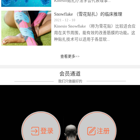
Kinesio贴扎疗法学会代表理事...
效贴布来说，40多年的研究开发制造肌内效贴
布及贴扎技术，期间过敏的案例当然也有。
Snowflake （雪花贴扎）的临床推理
比如我本人，几乎天天接触KINESIO肌内效，无
Kinesio Taping Association International
2021
-
12
-
10
论从皮肤适应性还是本人皮肤本身就不属于不
Kinesio Snowflake （称为雪花贴）比较适合应
（KTAI）名誉会长 身体具有免疫、疼痛、细胞
易过敏的那种，基本不会有过敏瘙痒的情况。
用在关节周围，能有效的改善筋膜的功能。这
破坏、发热、修复、增殖、再生等自然愈合能
但是，当身体不适、休息不好、持续紧张等特
种贴扎技术可以适用于各层软...
力。 多作为细胞因子存在于皮肤表皮、真皮、
殊因素的影响下，有时还是会出现瘙痒过敏的
毛细血管、筋膜中循环的间质液中。 可以认
情况。 最近一次，受新冠疫情封控影响，前
为，KINESIO TAPING ®(以下称为：KINESIO贴
前后后居家近30天左右，感觉日子都日夜颠倒
查看更多>>
组织:肌肉，肌腱，韧带（主要围绕有问题的关
扎疗法）的效果是通过创造一个环境，使每种
了。一天夜里饮酒过量，第2天起床胃不舒服、
节）。 snowflake“雪花”这个名字并不是指形
（约60种）细胞因子都能适当的发挥作用，可
左第12肋按压痛，膝关节髌韧带还撞了下，疼
状，而是指贴布本身很重量，以及贴布刺激的
以激发身体的自然愈合能力。 通常，药物会削
会员通道
痛影响走路。当天疼痛部贴了EDF和胃十字，膝
类型。贴布的应用充分利用了体内由间质液组
弱细胞因子的作用，单方面还会引起副作用的
关节贴了半月板贴布。第2天第12肋部的EDF和
我们只做最好的
成的自然流体力学的流体层。这种轻微的刺激
症状。 与此相比，Kinesio肌内效贴创造了细
胃十字贴布有点痒的迹象，我用手指腹适当的
对损伤细胞的修复和如何发挥作用提供了宝贵
胞因子最容易工作的环境，它可以在细胞因子
轻轻按压后不再去过度碰它，几个小时后，瘙
的见解。 作为锚点的“I”形中心条和半圆形扩展
变少的情况下增加细胞因子，在细胞因子变多
痒迹象消失了。但是第12肋按压还是有点疼
条的组合，不仅可以为受影响的组织增加空
的情况下减少细胞因子。 然而，细胞因子本身
痛，我就继续贴着。第3天第12肋部的疼痛基本
间，还可以在单片贴布上提供支持和深度刺
的控制仍有许多未知。 细胞因子是一种酵素，
消失，贴布也没有出现进一步瘙痒过敏。而膝
激。通过对间质液的适当控制，可以连接皮下
各种各样的酵素起着适当的作用，为细胞创造
关节的半月板贴布张力用的100%，但自始至终
筋膜，对关节进行非常轻柔的刺激，增加患部
了适合居住的环境。 在现代医学上，这种细胞
它都很坚强的贴着，没有出现过任何瘙痒的迹
登录
注册
的治疗区域。 snowflake“雪花”贴布不会妨碍皮
因子是一种酶的观点往往被否定，但在体内有
象。不同的条件下，同一个身体，不同的部位
肤上下左右运动，有效的辅助修复关节周围组
有毒细菌和无毒细菌，它们起着保持身体平衡
皮肤的敏感度也有不同。因此我们KINESIO要做