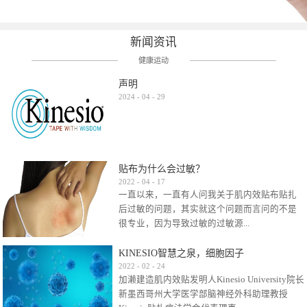
新闻资讯
健康运动
声明
2024
-
04
-
29
贴布为什么会过敏？
2022
-
04
-
17
一直以来，一直有人问我关于肌内效贴布贴扎
后过敏的问题，其实就这个问题而言问的不是
很专业，因为导致过敏的过敏源...
KINESIO智慧之泉，细胞因子
很多，比如试穿件衣服有时都会过敏，特定条
2022
-
02
-
24
加濑建造肌内效贴发明人Kinesio University院长
件下吃东西有时也会过敏，难道不吃不穿了？
新墨西哥州大学医学部脑神经外科助理教授
其他品牌的在此我们不予评价，就KINESIO肌内