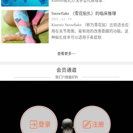
Kinesio贴扎疗法学会代表理事...
效贴布来说，40多年的研究开发制造肌内效贴
布及贴扎技术，期间过敏的案例当然也有。
Snowflake （雪花贴扎）的临床推理
比如我本人，几乎天天接触KINESIO肌内效，无
Kinesio Taping Association International
2021
-
12
-
10
论从皮肤适应性还是本人皮肤本身就不属于不
Kinesio Snowflake （称为雪花贴）比较适合应
（KTAI）名誉会长 身体具有免疫、疼痛、细胞
易过敏的那种，基本不会有过敏瘙痒的情况。
用在关节周围，能有效的改善筋膜的功能。这
破坏、发热、修复、增殖、再生等自然愈合能
但是，当身体不适、休息不好、持续紧张等特
种贴扎技术可以适用于各层软...
力。 多作为细胞因子存在于皮肤表皮、真皮、
殊因素的影响下，有时还是会出现瘙痒过敏的
毛细血管、筋膜中循环的间质液中。 可以认
情况。 最近一次，受新冠疫情封控影响，前
为，KINESIO TAPING ®(以下称为：KINESIO贴
前后后居家近30天左右，感觉日子都日夜颠倒
查看更多>>
组织:肌肉，肌腱，韧带（主要围绕有问题的关
扎疗法）的效果是通过创造一个环境，使每种
了。一天夜里饮酒过量，第2天起床胃不舒服、
节）。 snowflake“雪花”这个名字并不是指形
（约60种）细胞因子都能适当的发挥作用，可
左第12肋按压痛，膝关节髌韧带还撞了下，疼
状，而是指贴布本身很重量，以及贴布刺激的
以激发身体的自然愈合能力。 通常，药物会削
会员通道
痛影响走路。当天疼痛部贴了EDF和胃十字，膝
类型。贴布的应用充分利用了体内由间质液组
弱细胞因子的作用，单方面还会引起副作用的
关节贴了半月板贴布。第2天第12肋部的EDF和
我们只做最好的
成的自然流体力学的流体层。这种轻微的刺激
症状。 与此相比，Kinesio肌内效贴创造了细
胃十字贴布有点痒的迹象，我用手指腹适当的
对损伤细胞的修复和如何发挥作用提供了宝贵
胞因子最容易工作的环境，它可以在细胞因子
轻轻按压后不再去过度碰它，几个小时后，瘙
的见解。 作为锚点的“I”形中心条和半圆形扩展
变少的情况下增加细胞因子，在细胞因子变多
痒迹象消失了。但是第12肋按压还是有点疼
条的组合，不仅可以为受影响的组织增加空
的情况下减少细胞因子。 然而，细胞因子本身
痛，我就继续贴着。第3天第12肋部的疼痛基本
间，还可以在单片贴布上提供支持和深度刺
的控制仍有许多未知。 细胞因子是一种酵素，
消失，贴布也没有出现进一步瘙痒过敏。而膝
激。通过对间质液的适当控制，可以连接皮下
各种各样的酵素起着适当的作用，为细胞创造
关节的半月板贴布张力用的100%，但自始至终
筋膜，对关节进行非常轻柔的刺激，增加患部
了适合居住的环境。 在现代医学上，这种细胞
它都很坚强的贴着，没有出现过任何瘙痒的迹
登录
注册
的治疗区域。 snowflake“雪花”贴布不会妨碍皮
因子是一种酶的观点往往被否定，但在体内有
象。不同的条件下，同一个身体，不同的部位
肤上下左右运动，有效的辅助修复关节周围组
有毒细菌和无毒细菌，它们起着保持身体平衡
皮肤的敏感度也有不同。因此我们KINESIO要做