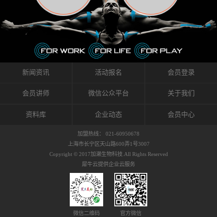
织的筋膜。它可以作用于关节或肌肉表面，释
的作用。 Kinesio肌内效贴不像药物那样在短时
的，是在研发生产过程中竭尽全力的降低致敏
放压力，刺激深层筋膜。“雪花”贴扎疗法是一
间内表现出症状，而是通过花费时间创造一个
性，减少贴布本身带来的致敏率。那到底是什
种可以改变肌肉、筋膜和间质液之间自然流动
对身体没有伤害（副作用等）的环境来减轻症
么原因引起的过敏瘙痒呢？我整理了以下内容
关系的方法。 间质液间质被称为人体的新器
状。 但是，由于营养、精神、运动的平衡被破
仅供大家参考，希望能给予大家帮助。首先我
官。研究人员认为，整个身体的网络是由坚韧
坏，各种细胞就会发生病态变化。 在一定的状
们分析解剖下过敏的原因，然后简说一下
且柔软的蛋白质结构所支撑的相互连接的充满
态下，细胞因子会自动捕捉异常，并在细胞之
KINESIO贴布贴扎后预防应对。我把导致过敏的
流体的空间构成的。如果作为脏器，这是人体
间传递适当的修复信息。可以收集各自所需的
原因，简单分为外因和内因。外因1，贴布贴布
新闻资讯
活动报名
会员登录
最大的脏器，约占体重的20%（相比之下，皮
物质，创造容易发挥自然治愈力的环境（细胞
本身的质量是导致过敏的重要原因之一。它包
肤构成约16%）。且研究人员认为体液在身体
因子级联；细胞因子的连锁反应）。 如果这种
括：1）面料的伸展率、回缩率、纤维的刺激
会员讲师
微信公众平台
关于我们
内流通，有助于细胞的再生和恢复。“1”“雪花”
细胞因子发生障碍，就会提供过多的物质，或
性。贴布内杂乱的纤维长时间贴在皮肤上，可
贴扎应用的目的: 这种贴扎技术是通过对关节
者甚至提供不需要的物质。 因此，身体所需的
能会给皮肤带来过度的刺激，从而引起过敏瘙
资料库
企业动态
会员中心
周围进行轻柔的刺激，改善受影响的关节和肌
自然愈合能力不仅不能发挥作用，反而会造成
痒。 &#...
肉的运动，对间质液进行适当的调整。 合并的
恶化的环境。Kinesio肌内效贴的作用，就是解
加盟热线： 021-60950678
效果是在增加刺激面积的同时，对关节提供更
决这些问题。 KinesioTaping ® （Kinesio贴扎
上海市长宁区天山路600弄1号3007
深级别的支持。 贴扎不仅促进淋巴流动，还起
疗法）的概念是空（空间），动（流动），冷
Copyright © 2017加濑生物科技.All Rights Reserved
到辅助修复损伤组织的作用。对组织的营养供
（抑制热的上升），为了实现这些，贴布的质
犀牛云提供企业云服务
应起到至关重要的间质液可到达包含筋膜，腱
量（种类），贴布的形状和贴扎方式被研发制
膜，韧带和关节周围皮下组织的关节囊。 流
作出来。 特别地，Kinesio Medical
体力学理论加濑博士-Kinesio肌内效贴布的发明
Tappling®（Kinesio医疗贴扎）通过从皮肤表面
人流体力学理论是以对日常生活产生反复影响
长时间给予适...
的纤细筋膜的性质为焦点。 筋膜容易受到外部
微信二维码
官方微信