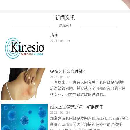
新闻资讯
健康运动
声明
2024
-
04
-
29
贴布为什么会过敏？
2022
-
04
-
17
一直以来，一直有人问我关于肌内效贴布贴扎
后过敏的问题，其实就这个问题而言问的不是
很专业，因为导致过敏的过敏源...
KINESIO智慧之泉，细胞因子
很多，比如试穿件衣服有时都会过敏，特定条
2022
-
02
-
24
加濑建造肌内效贴发明人Kinesio University院长
件下吃东西有时也会过敏，难道不吃不穿了？
新墨西哥州大学医学部脑神经外科助理教授
其他品牌的在此我们不予评价，就KINESIO肌内