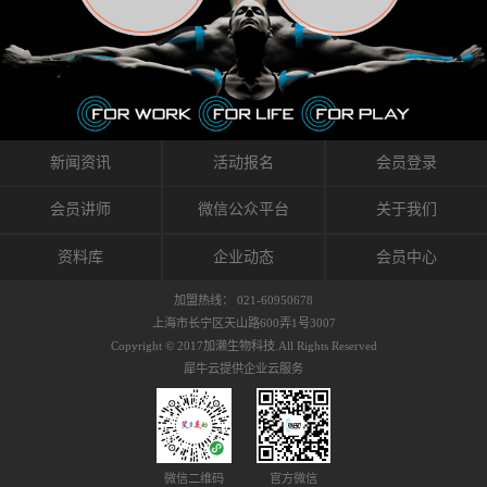
织的筋膜。它可以作用于关节或肌肉表面，释
的作用。 Kinesio肌内效贴不像药物那样在短时
的，是在研发生产过程中竭尽全力的降低致敏
放压力，刺激深层筋膜。“雪花”贴扎疗法是一
间内表现出症状，而是通过花费时间创造一个
性，减少贴布本身带来的致敏率。那到底是什
种可以改变肌肉、筋膜和间质液之间自然流动
对身体没有伤害（副作用等）的环境来减轻症
么原因引起的过敏瘙痒呢？我整理了以下内容
关系的方法。 间质液间质被称为人体的新器
状。 但是，由于营养、精神、运动的平衡被破
仅供大家参考，希望能给予大家帮助。首先我
官。研究人员认为，整个身体的网络是由坚韧
坏，各种细胞就会发生病态变化。 在一定的状
们分析解剖下过敏的原因，然后简说一下
且柔软的蛋白质结构所支撑的相互连接的充满
态下，细胞因子会自动捕捉异常，并在细胞之
KINESIO贴布贴扎后预防应对。我把导致过敏的
流体的空间构成的。如果作为脏器，这是人体
间传递适当的修复信息。可以收集各自所需的
原因，简单分为外因和内因。外因1，贴布贴布
新闻资讯
活动报名
会员登录
最大的脏器，约占体重的20%（相比之下，皮
物质，创造容易发挥自然治愈力的环境（细胞
本身的质量是导致过敏的重要原因之一。它包
肤构成约16%）。且研究人员认为体液在身体
因子级联；细胞因子的连锁反应）。 如果这种
括：1）面料的伸展率、回缩率、纤维的刺激
会员讲师
微信公众平台
关于我们
内流通，有助于细胞的再生和恢复。“1”“雪花”
细胞因子发生障碍，就会提供过多的物质，或
性。贴布内杂乱的纤维长时间贴在皮肤上，可
贴扎应用的目的: 这种贴扎技术是通过对关节
者甚至提供不需要的物质。 因此，身体所需的
能会给皮肤带来过度的刺激，从而引起过敏瘙
资料库
企业动态
会员中心
周围进行轻柔的刺激，改善受影响的关节和肌
自然愈合能力不仅不能发挥作用，反而会造成
痒。 &#...
肉的运动，对间质液进行适当的调整。 合并的
恶化的环境。Kinesio肌内效贴的作用，就是解
加盟热线： 021-60950678
效果是在增加刺激面积的同时，对关节提供更
决这些问题。 KinesioTaping ® （Kinesio贴扎
上海市长宁区天山路600弄1号3007
深级别的支持。 贴扎不仅促进淋巴流动，还起
疗法）的概念是空（空间），动（流动），冷
Copyright © 2017加濑生物科技.All Rights Reserved
到辅助修复损伤组织的作用。对组织的营养供
（抑制热的上升），为了实现这些，贴布的质
犀牛云提供企业云服务
应起到至关重要的间质液可到达包含筋膜，腱
量（种类），贴布的形状和贴扎方式被研发制
膜，韧带和关节周围皮下组织的关节囊。 流
作出来。 特别地，Kinesio Medical
体力学理论加濑博士-Kinesio肌内效贴布的发明
Tappling®（Kinesio医疗贴扎）通过从皮肤表面
人流体力学理论是以对日常生活产生反复影响
长时间给予适...
的纤细筋膜的性质为焦点。 筋膜容易受到外部
微信二维码
官方微信