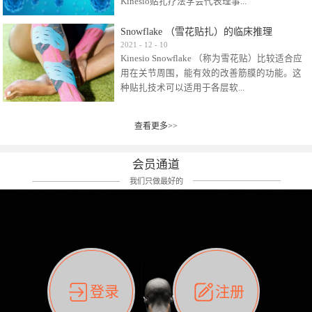
Kinesio贴扎疗法学会代表理事...
效贴布来说，40多年的研究开发制造肌内效贴
布及贴扎技术，期间过敏的案例当然也有。
Snowflake （雪花贴扎）的临床推理
比如我本人，几乎天天接触KINESIO肌内效，无
Kinesio Taping Association International
2021
-
12
-
10
论从皮肤适应性还是本人皮肤本身就不属于不
Kinesio Snowflake （称为雪花贴）比较适合应
（KTAI）名誉会长 身体具有免疫、疼痛、细胞
易过敏的那种，基本不会有过敏瘙痒的情况。
用在关节周围，能有效的改善筋膜的功能。这
破坏、发热、修复、增殖、再生等自然愈合能
但是，当身体不适、休息不好、持续紧张等特
种贴扎技术可以适用于各层软...
力。 多作为细胞因子存在于皮肤表皮、真皮、
殊因素的影响下，有时还是会出现瘙痒过敏的
毛细血管、筋膜中循环的间质液中。 可以认
情况。 最近一次，受新冠疫情封控影响，前
为，KINESIO TAPING ®(以下称为：KINESIO贴
前后后居家近30天左右，感觉日子都日夜颠倒
查看更多>>
组织:肌肉，肌腱，韧带（主要围绕有问题的关
扎疗法）的效果是通过创造一个环境，使每种
了。一天夜里饮酒过量，第2天起床胃不舒服、
节）。 snowflake“雪花”这个名字并不是指形
（约60种）细胞因子都能适当的发挥作用，可
左第12肋按压痛，膝关节髌韧带还撞了下，疼
状，而是指贴布本身很重量，以及贴布刺激的
以激发身体的自然愈合能力。 通常，药物会削
会员通道
痛影响走路。当天疼痛部贴了EDF和胃十字，膝
类型。贴布的应用充分利用了体内由间质液组
弱细胞因子的作用，单方面还会引起副作用的
关节贴了半月板贴布。第2天第12肋部的EDF和
我们只做最好的
成的自然流体力学的流体层。这种轻微的刺激
症状。 与此相比，Kinesio肌内效贴创造了细
胃十字贴布有点痒的迹象，我用手指腹适当的
对损伤细胞的修复和如何发挥作用提供了宝贵
胞因子最容易工作的环境，它可以在细胞因子
轻轻按压后不再去过度碰它，几个小时后，瘙
的见解。 作为锚点的“I”形中心条和半圆形扩展
变少的情况下增加细胞因子，在细胞因子变多
痒迹象消失了。但是第12肋按压还是有点疼
条的组合，不仅可以为受影响的组织增加空
的情况下减少细胞因子。 然而，细胞因子本身
痛，我就继续贴着。第3天第12肋部的疼痛基本
间，还可以在单片贴布上提供支持和深度刺
的控制仍有许多未知。 细胞因子是一种酵素，
消失，贴布也没有出现进一步瘙痒过敏。而膝
激。通过对间质液的适当控制，可以连接皮下
各种各样的酵素起着适当的作用，为细胞创造
关节的半月板贴布张力用的100%，但自始至终
筋膜，对关节进行非常轻柔的刺激，增加患部
了适合居住的环境。 在现代医学上，这种细胞
它都很坚强的贴着，没有出现过任何瘙痒的迹
登录
注册
的治疗区域。 snowflake“雪花”贴布不会妨碍皮
因子是一种酶的观点往往被否定，但在体内有
象。不同的条件下，同一个身体，不同的部位
肤上下左右运动，有效的辅助修复关节周围组
有毒细菌和无毒细菌，它们起着保持身体平衡
皮肤的敏感度也有不同。因此我们KINESIO要做