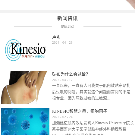
新闻资讯
健康运动
声明
2024
-
04
-
29
贴布为什么会过敏？
2022
-
04
-
17
一直以来，一直有人问我关于肌内效贴布贴扎
后过敏的问题，其实就这个问题而言问的不是
很专业，因为导致过敏的过敏源...
KINESIO智慧之泉，细胞因子
很多，比如试穿件衣服有时都会过敏，特定条
2022
-
02
-
24
加濑建造肌内效贴发明人Kinesio University院长
件下吃东西有时也会过敏，难道不吃不穿了？
新墨西哥州大学医学部脑神经外科助理教授
其他品牌的在此我们不予评价，就KINESIO肌内