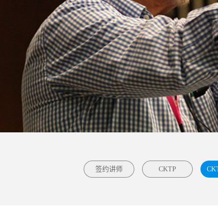
签约讲师
CKTP
CK