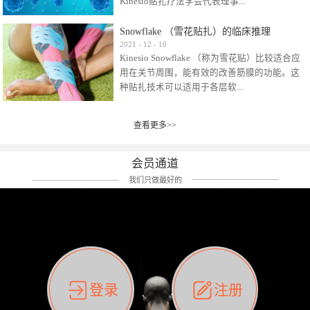
Kinesio贴扎疗法学会代表理事...
效贴布来说，40多年的研究开发制造肌内效贴
布及贴扎技术，期间过敏的案例当然也有。
Snowflake （雪花贴扎）的临床推理
比如我本人，几乎天天接触KINESIO肌内效，无
Kinesio Taping Association International
2021
-
12
-
10
论从皮肤适应性还是本人皮肤本身就不属于不
Kinesio Snowflake （称为雪花贴）比较适合应
（KTAI）名誉会长 身体具有免疫、疼痛、细胞
易过敏的那种，基本不会有过敏瘙痒的情况。
用在关节周围，能有效的改善筋膜的功能。这
破坏、发热、修复、增殖、再生等自然愈合能
但是，当身体不适、休息不好、持续紧张等特
种贴扎技术可以适用于各层软...
力。 多作为细胞因子存在于皮肤表皮、真皮、
殊因素的影响下，有时还是会出现瘙痒过敏的
毛细血管、筋膜中循环的间质液中。 可以认
情况。 最近一次，受新冠疫情封控影响，前
为，KINESIO TAPING ®(以下称为：KINESIO贴
前后后居家近30天左右，感觉日子都日夜颠倒
查看更多>>
组织:肌肉，肌腱，韧带（主要围绕有问题的关
扎疗法）的效果是通过创造一个环境，使每种
了。一天夜里饮酒过量，第2天起床胃不舒服、
节）。 snowflake“雪花”这个名字并不是指形
（约60种）细胞因子都能适当的发挥作用，可
左第12肋按压痛，膝关节髌韧带还撞了下，疼
状，而是指贴布本身很重量，以及贴布刺激的
以激发身体的自然愈合能力。 通常，药物会削
会员通道
痛影响走路。当天疼痛部贴了EDF和胃十字，膝
类型。贴布的应用充分利用了体内由间质液组
弱细胞因子的作用，单方面还会引起副作用的
关节贴了半月板贴布。第2天第12肋部的EDF和
我们只做最好的
成的自然流体力学的流体层。这种轻微的刺激
症状。 与此相比，Kinesio肌内效贴创造了细
胃十字贴布有点痒的迹象，我用手指腹适当的
对损伤细胞的修复和如何发挥作用提供了宝贵
胞因子最容易工作的环境，它可以在细胞因子
轻轻按压后不再去过度碰它，几个小时后，瘙
的见解。 作为锚点的“I”形中心条和半圆形扩展
变少的情况下增加细胞因子，在细胞因子变多
痒迹象消失了。但是第12肋按压还是有点疼
条的组合，不仅可以为受影响的组织增加空
的情况下减少细胞因子。 然而，细胞因子本身
痛，我就继续贴着。第3天第12肋部的疼痛基本
间，还可以在单片贴布上提供支持和深度刺
的控制仍有许多未知。 细胞因子是一种酵素，
消失，贴布也没有出现进一步瘙痒过敏。而膝
激。通过对间质液的适当控制，可以连接皮下
各种各样的酵素起着适当的作用，为细胞创造
关节的半月板贴布张力用的100%，但自始至终
筋膜，对关节进行非常轻柔的刺激，增加患部
了适合居住的环境。 在现代医学上，这种细胞
它都很坚强的贴着，没有出现过任何瘙痒的迹
登录
注册
的治疗区域。 snowflake“雪花”贴布不会妨碍皮
因子是一种酶的观点往往被否定，但在体内有
象。不同的条件下，同一个身体，不同的部位
肤上下左右运动，有效的辅助修复关节周围组
有毒细菌和无毒细菌，它们起着保持身体平衡
皮肤的敏感度也有不同。因此我们KINESIO要做