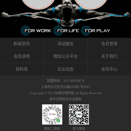
织的筋膜。它可以作用于关节或肌肉表面，释
的作用。 Kinesio肌内效贴不像药物那样在短时
的，是在研发生产过程中竭尽全力的降低致敏
放压力，刺激深层筋膜。“雪花”贴扎疗法是一
间内表现出症状，而是通过花费时间创造一个
性，减少贴布本身带来的致敏率。那到底是什
种可以改变肌肉、筋膜和间质液之间自然流动
对身体没有伤害（副作用等）的环境来减轻症
么原因引起的过敏瘙痒呢？我整理了以下内容
关系的方法。 间质液间质被称为人体的新器
状。 但是，由于营养、精神、运动的平衡被破
仅供大家参考，希望能给予大家帮助。首先我
官。研究人员认为，整个身体的网络是由坚韧
坏，各种细胞就会发生病态变化。 在一定的状
们分析解剖下过敏的原因，然后简说一下
且柔软的蛋白质结构所支撑的相互连接的充满
态下，细胞因子会自动捕捉异常，并在细胞之
KINESIO贴布贴扎后预防应对。我把导致过敏的
流体的空间构成的。如果作为脏器，这是人体
间传递适当的修复信息。可以收集各自所需的
原因，简单分为外因和内因。外因1，贴布贴布
新闻资讯
活动报名
会员登录
最大的脏器，约占体重的20%（相比之下，皮
物质，创造容易发挥自然治愈力的环境（细胞
本身的质量是导致过敏的重要原因之一。它包
肤构成约16%）。且研究人员认为体液在身体
因子级联；细胞因子的连锁反应）。 如果这种
括：1）面料的伸展率、回缩率、纤维的刺激
会员讲师
微信公众平台
关于我们
内流通，有助于细胞的再生和恢复。“1”“雪花”
细胞因子发生障碍，就会提供过多的物质，或
性。贴布内杂乱的纤维长时间贴在皮肤上，可
贴扎应用的目的: 这种贴扎技术是通过对关节
者甚至提供不需要的物质。 因此，身体所需的
能会给皮肤带来过度的刺激，从而引起过敏瘙
资料库
企业动态
会员中心
周围进行轻柔的刺激，改善受影响的关节和肌
自然愈合能力不仅不能发挥作用，反而会造成
痒。 &#...
肉的运动，对间质液进行适当的调整。 合并的
恶化的环境。Kinesio肌内效贴的作用，就是解
加盟热线： 021-60950678
效果是在增加刺激面积的同时，对关节提供更
决这些问题。 KinesioTaping ® （Kinesio贴扎
上海市长宁区天山路600弄1号3007
深级别的支持。 贴扎不仅促进淋巴流动，还起
疗法）的概念是空（空间），动（流动），冷
Copyright © 2017加濑生物科技.All Rights Reserved
到辅助修复损伤组织的作用。对组织的营养供
（抑制热的上升），为了实现这些，贴布的质
犀牛云提供企业云服务
应起到至关重要的间质液可到达包含筋膜，腱
量（种类），贴布的形状和贴扎方式被研发制
膜，韧带和关节周围皮下组织的关节囊。 流
作出来。 特别地，Kinesio Medical
体力学理论加濑博士-Kinesio肌内效贴布的发明
Tappling®（Kinesio医疗贴扎）通过从皮肤表面
人流体力学理论是以对日常生活产生反复影响
长时间给予适...
的纤细筋膜的性质为焦点。 筋膜容易受到外部
微信二维码
官方微信