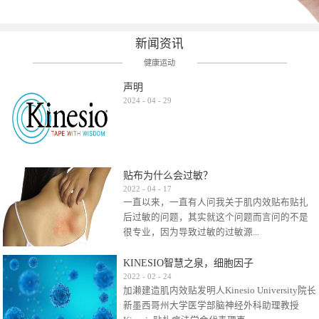
新闻资讯
健康运动
声明
2024
-
04
-
29
贴布为什么会过敏？
2022
-
04
-
17
一直以来，一直有人问我关于肌内效贴布贴扎
后过敏的问题，其实就这个问题而言问的不是
很专业，因为导致过敏的过敏源...
KINESIO智慧之泉，细胞因子
很多，比如试穿件衣服有时都会过敏，特定条
2022
-
02
-
24
加濑建造肌内效贴发明人Kinesio University院长
件下吃东西有时也会过敏，难道不吃不穿了？
新墨西哥州大学医学部脑神经外科助理教授
其他品牌的在此我们不予评价，就KINESIO肌内