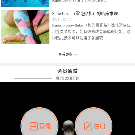
Kinesio贴扎疗法学会代表理事...
效贴布来说，40多年的研究开发制造肌内效贴
布及贴扎技术，期间过敏的案例当然也有。
Snowflake （雪花贴扎）的临床推理
比如我本人，几乎天天接触KINESIO肌内效，无
Kinesio Taping Association International
2021
-
12
-
10
论从皮肤适应性还是本人皮肤本身就不属于不
Kinesio Snowflake （称为雪花贴）比较适合应
（KTAI）名誉会长 身体具有免疫、疼痛、细胞
易过敏的那种，基本不会有过敏瘙痒的情况。
用在关节周围，能有效的改善筋膜的功能。这
破坏、发热、修复、增殖、再生等自然愈合能
但是，当身体不适、休息不好、持续紧张等特
种贴扎技术可以适用于各层软...
力。 多作为细胞因子存在于皮肤表皮、真皮、
殊因素的影响下，有时还是会出现瘙痒过敏的
毛细血管、筋膜中循环的间质液中。 可以认
情况。 最近一次，受新冠疫情封控影响，前
为，KINESIO TAPING ®(以下称为：KINESIO贴
前后后居家近30天左右，感觉日子都日夜颠倒
查看更多>>
组织:肌肉，肌腱，韧带（主要围绕有问题的关
扎疗法）的效果是通过创造一个环境，使每种
了。一天夜里饮酒过量，第2天起床胃不舒服、
节）。 snowflake“雪花”这个名字并不是指形
（约60种）细胞因子都能适当的发挥作用，可
左第12肋按压痛，膝关节髌韧带还撞了下，疼
状，而是指贴布本身很重量，以及贴布刺激的
以激发身体的自然愈合能力。 通常，药物会削
会员通道
痛影响走路。当天疼痛部贴了EDF和胃十字，膝
类型。贴布的应用充分利用了体内由间质液组
弱细胞因子的作用，单方面还会引起副作用的
关节贴了半月板贴布。第2天第12肋部的EDF和
我们只做最好的
成的自然流体力学的流体层。这种轻微的刺激
症状。 与此相比，Kinesio肌内效贴创造了细
胃十字贴布有点痒的迹象，我用手指腹适当的
对损伤细胞的修复和如何发挥作用提供了宝贵
胞因子最容易工作的环境，它可以在细胞因子
轻轻按压后不再去过度碰它，几个小时后，瘙
的见解。 作为锚点的“I”形中心条和半圆形扩展
变少的情况下增加细胞因子，在细胞因子变多
痒迹象消失了。但是第12肋按压还是有点疼
条的组合，不仅可以为受影响的组织增加空
的情况下减少细胞因子。 然而，细胞因子本身
痛，我就继续贴着。第3天第12肋部的疼痛基本
间，还可以在单片贴布上提供支持和深度刺
的控制仍有许多未知。 细胞因子是一种酵素，
消失，贴布也没有出现进一步瘙痒过敏。而膝
激。通过对间质液的适当控制，可以连接皮下
各种各样的酵素起着适当的作用，为细胞创造
关节的半月板贴布张力用的100%，但自始至终
筋膜，对关节进行非常轻柔的刺激，增加患部
了适合居住的环境。 在现代医学上，这种细胞
它都很坚强的贴着，没有出现过任何瘙痒的迹
登录
注册
的治疗区域。 snowflake“雪花”贴布不会妨碍皮
因子是一种酶的观点往往被否定，但在体内有
象。不同的条件下，同一个身体，不同的部位
肤上下左右运动，有效的辅助修复关节周围组
有毒细菌和无毒细菌，它们起着保持身体平衡
皮肤的敏感度也有不同。因此我们KINESIO要做