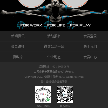
织的筋膜。它可以作用于关节或肌肉表面，释
的作用。 Kinesio肌内效贴不像药物那样在短时
的，是在研发生产过程中竭尽全力的降低致敏
放压力，刺激深层筋膜。“雪花”贴扎疗法是一
间内表现出症状，而是通过花费时间创造一个
性，减少贴布本身带来的致敏率。那到底是什
种可以改变肌肉、筋膜和间质液之间自然流动
对身体没有伤害（副作用等）的环境来减轻症
么原因引起的过敏瘙痒呢？我整理了以下内容
关系的方法。 间质液间质被称为人体的新器
状。 但是，由于营养、精神、运动的平衡被破
仅供大家参考，希望能给予大家帮助。首先我
官。研究人员认为，整个身体的网络是由坚韧
坏，各种细胞就会发生病态变化。 在一定的状
们分析解剖下过敏的原因，然后简说一下
且柔软的蛋白质结构所支撑的相互连接的充满
态下，细胞因子会自动捕捉异常，并在细胞之
KINESIO贴布贴扎后预防应对。我把导致过敏的
流体的空间构成的。如果作为脏器，这是人体
间传递适当的修复信息。可以收集各自所需的
原因，简单分为外因和内因。外因1，贴布贴布
新闻资讯
活动报名
会员登录
最大的脏器，约占体重的20%（相比之下，皮
物质，创造容易发挥自然治愈力的环境（细胞
本身的质量是导致过敏的重要原因之一。它包
肤构成约16%）。且研究人员认为体液在身体
因子级联；细胞因子的连锁反应）。 如果这种
括：1）面料的伸展率、回缩率、纤维的刺激
会员讲师
微信公众平台
关于我们
内流通，有助于细胞的再生和恢复。“1”“雪花”
细胞因子发生障碍，就会提供过多的物质，或
性。贴布内杂乱的纤维长时间贴在皮肤上，可
贴扎应用的目的: 这种贴扎技术是通过对关节
者甚至提供不需要的物质。 因此，身体所需的
能会给皮肤带来过度的刺激，从而引起过敏瘙
资料库
企业动态
会员中心
周围进行轻柔的刺激，改善受影响的关节和肌
自然愈合能力不仅不能发挥作用，反而会造成
痒。 &#...
肉的运动，对间质液进行适当的调整。 合并的
恶化的环境。Kinesio肌内效贴的作用，就是解
加盟热线： 021-60950678
效果是在增加刺激面积的同时，对关节提供更
决这些问题。 KinesioTaping ® （Kinesio贴扎
上海市长宁区天山路600弄1号3007
深级别的支持。 贴扎不仅促进淋巴流动，还起
疗法）的概念是空（空间），动（流动），冷
Copyright © 2017加濑生物科技.All Rights Reserved
到辅助修复损伤组织的作用。对组织的营养供
（抑制热的上升），为了实现这些，贴布的质
犀牛云提供企业云服务
应起到至关重要的间质液可到达包含筋膜，腱
量（种类），贴布的形状和贴扎方式被研发制
膜，韧带和关节周围皮下组织的关节囊。 流
作出来。 特别地，Kinesio Medical
体力学理论加濑博士-Kinesio肌内效贴布的发明
Tappling®（Kinesio医疗贴扎）通过从皮肤表面
人流体力学理论是以对日常生活产生反复影响
长时间给予适...
的纤细筋膜的性质为焦点。 筋膜容易受到外部
微信二维码
官方微信