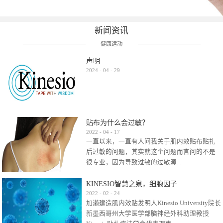
新闻资讯
健康运动
声明
2024
-
04
-
29
贴布为什么会过敏？
2022
-
04
-
17
一直以来，一直有人问我关于肌内效贴布贴扎
后过敏的问题，其实就这个问题而言问的不是
很专业，因为导致过敏的过敏源...
KINESIO智慧之泉，细胞因子
很多，比如试穿件衣服有时都会过敏，特定条
2022
-
02
-
24
加濑建造肌内效贴发明人Kinesio University院长
件下吃东西有时也会过敏，难道不吃不穿了？
新墨西哥州大学医学部脑神经外科助理教授
其他品牌的在此我们不予评价，就KINESIO肌内