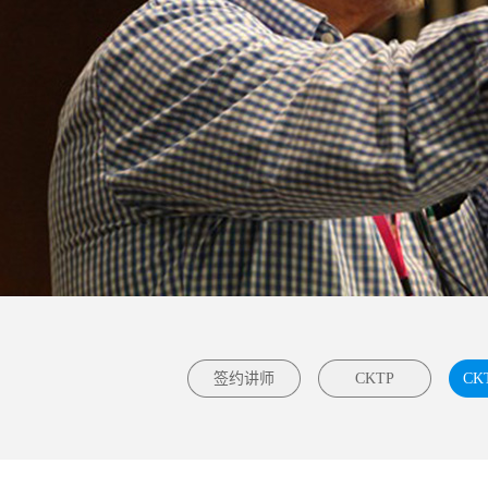
签约讲师
CKTP
CK