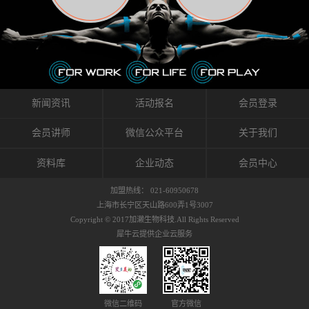
织的筋膜。它可以作用于关节或肌肉表面，释
的作用。 Kinesio肌内效贴不像药物那样在短时
的，是在研发生产过程中竭尽全力的降低致敏
放压力，刺激深层筋膜。“雪花”贴扎疗法是一
间内表现出症状，而是通过花费时间创造一个
性，减少贴布本身带来的致敏率。那到底是什
种可以改变肌肉、筋膜和间质液之间自然流动
对身体没有伤害（副作用等）的环境来减轻症
么原因引起的过敏瘙痒呢？我整理了以下内容
关系的方法。 间质液间质被称为人体的新器
状。 但是，由于营养、精神、运动的平衡被破
仅供大家参考，希望能给予大家帮助。首先我
官。研究人员认为，整个身体的网络是由坚韧
坏，各种细胞就会发生病态变化。 在一定的状
们分析解剖下过敏的原因，然后简说一下
且柔软的蛋白质结构所支撑的相互连接的充满
态下，细胞因子会自动捕捉异常，并在细胞之
KINESIO贴布贴扎后预防应对。我把导致过敏的
流体的空间构成的。如果作为脏器，这是人体
间传递适当的修复信息。可以收集各自所需的
原因，简单分为外因和内因。外因1，贴布贴布
新闻资讯
活动报名
会员登录
最大的脏器，约占体重的20%（相比之下，皮
物质，创造容易发挥自然治愈力的环境（细胞
本身的质量是导致过敏的重要原因之一。它包
肤构成约16%）。且研究人员认为体液在身体
因子级联；细胞因子的连锁反应）。 如果这种
括：1）面料的伸展率、回缩率、纤维的刺激
会员讲师
微信公众平台
关于我们
内流通，有助于细胞的再生和恢复。“1”“雪花”
细胞因子发生障碍，就会提供过多的物质，或
性。贴布内杂乱的纤维长时间贴在皮肤上，可
贴扎应用的目的: 这种贴扎技术是通过对关节
者甚至提供不需要的物质。 因此，身体所需的
能会给皮肤带来过度的刺激，从而引起过敏瘙
资料库
企业动态
会员中心
周围进行轻柔的刺激，改善受影响的关节和肌
自然愈合能力不仅不能发挥作用，反而会造成
痒。 &#...
肉的运动，对间质液进行适当的调整。 合并的
恶化的环境。Kinesio肌内效贴的作用，就是解
加盟热线： 021-60950678
效果是在增加刺激面积的同时，对关节提供更
决这些问题。 KinesioTaping ® （Kinesio贴扎
上海市长宁区天山路600弄1号3007
深级别的支持。 贴扎不仅促进淋巴流动，还起
疗法）的概念是空（空间），动（流动），冷
Copyright © 2017加濑生物科技.All Rights Reserved
到辅助修复损伤组织的作用。对组织的营养供
（抑制热的上升），为了实现这些，贴布的质
犀牛云提供企业云服务
应起到至关重要的间质液可到达包含筋膜，腱
量（种类），贴布的形状和贴扎方式被研发制
膜，韧带和关节周围皮下组织的关节囊。 流
作出来。 特别地，Kinesio Medical
体力学理论加濑博士-Kinesio肌内效贴布的发明
Tappling®（Kinesio医疗贴扎）通过从皮肤表面
人流体力学理论是以对日常生活产生反复影响
长时间给予适...
的纤细筋膜的性质为焦点。 筋膜容易受到外部
微信二维码
官方微信