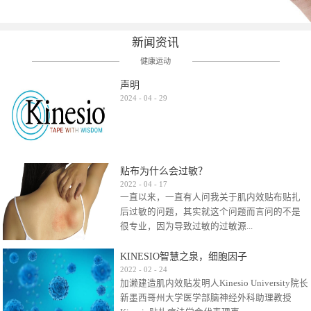
新闻资讯
健康运动
声明
2024
-
04
-
29
贴布为什么会过敏？
2022
-
04
-
17
一直以来，一直有人问我关于肌内效贴布贴扎
后过敏的问题，其实就这个问题而言问的不是
很专业，因为导致过敏的过敏源...
KINESIO智慧之泉，细胞因子
很多，比如试穿件衣服有时都会过敏，特定条
2022
-
02
-
24
加濑建造肌内效贴发明人Kinesio University院长
件下吃东西有时也会过敏，难道不吃不穿了？
新墨西哥州大学医学部脑神经外科助理教授
其他品牌的在此我们不予评价，就KINESIO肌内