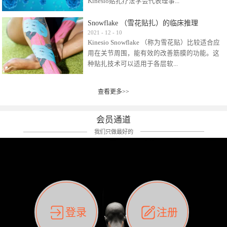
Kinesio贴扎疗法学会代表理事...
效贴布来说，40多年的研究开发制造肌内效贴
布及贴扎技术，期间过敏的案例当然也有。
Snowflake （雪花贴扎）的临床推理
比如我本人，几乎天天接触KINESIO肌内效，无
Kinesio Taping Association International
2021
-
12
-
10
论从皮肤适应性还是本人皮肤本身就不属于不
Kinesio Snowflake （称为雪花贴）比较适合应
（KTAI）名誉会长 身体具有免疫、疼痛、细胞
易过敏的那种，基本不会有过敏瘙痒的情况。
用在关节周围，能有效的改善筋膜的功能。这
破坏、发热、修复、增殖、再生等自然愈合能
但是，当身体不适、休息不好、持续紧张等特
种贴扎技术可以适用于各层软...
力。 多作为细胞因子存在于皮肤表皮、真皮、
殊因素的影响下，有时还是会出现瘙痒过敏的
毛细血管、筋膜中循环的间质液中。 可以认
情况。 最近一次，受新冠疫情封控影响，前
为，KINESIO TAPING ®(以下称为：KINESIO贴
前后后居家近30天左右，感觉日子都日夜颠倒
查看更多>>
组织:肌肉，肌腱，韧带（主要围绕有问题的关
扎疗法）的效果是通过创造一个环境，使每种
了。一天夜里饮酒过量，第2天起床胃不舒服、
节）。 snowflake“雪花”这个名字并不是指形
（约60种）细胞因子都能适当的发挥作用，可
左第12肋按压痛，膝关节髌韧带还撞了下，疼
状，而是指贴布本身很重量，以及贴布刺激的
以激发身体的自然愈合能力。 通常，药物会削
会员通道
痛影响走路。当天疼痛部贴了EDF和胃十字，膝
类型。贴布的应用充分利用了体内由间质液组
弱细胞因子的作用，单方面还会引起副作用的
关节贴了半月板贴布。第2天第12肋部的EDF和
我们只做最好的
成的自然流体力学的流体层。这种轻微的刺激
症状。 与此相比，Kinesio肌内效贴创造了细
胃十字贴布有点痒的迹象，我用手指腹适当的
对损伤细胞的修复和如何发挥作用提供了宝贵
胞因子最容易工作的环境，它可以在细胞因子
轻轻按压后不再去过度碰它，几个小时后，瘙
的见解。 作为锚点的“I”形中心条和半圆形扩展
变少的情况下增加细胞因子，在细胞因子变多
痒迹象消失了。但是第12肋按压还是有点疼
条的组合，不仅可以为受影响的组织增加空
的情况下减少细胞因子。 然而，细胞因子本身
痛，我就继续贴着。第3天第12肋部的疼痛基本
间，还可以在单片贴布上提供支持和深度刺
的控制仍有许多未知。 细胞因子是一种酵素，
消失，贴布也没有出现进一步瘙痒过敏。而膝
激。通过对间质液的适当控制，可以连接皮下
各种各样的酵素起着适当的作用，为细胞创造
关节的半月板贴布张力用的100%，但自始至终
筋膜，对关节进行非常轻柔的刺激，增加患部
了适合居住的环境。 在现代医学上，这种细胞
它都很坚强的贴着，没有出现过任何瘙痒的迹
登录
注册
的治疗区域。 snowflake“雪花”贴布不会妨碍皮
因子是一种酶的观点往往被否定，但在体内有
象。不同的条件下，同一个身体，不同的部位
肤上下左右运动，有效的辅助修复关节周围组
有毒细菌和无毒细菌，它们起着保持身体平衡
皮肤的敏感度也有不同。因此我们KINESIO要做